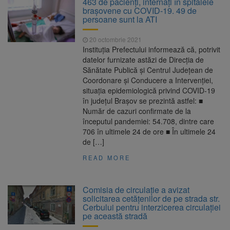
463 de pacienţi, internaţi în spitalele
nopții, nu oprirea iluminatului public
braşovene cu COVID-19. 49 de
Trafic blocat pe DN1E Brașov
7 august 2026
persoane sunt la ATI
– Poiana Brașov după un accident. Două
persoane primesc îngrijiri medicale
20 octombrie 2021
Dosar de evaziune fiscală de
7 august 2026
Instituția Prefectului informează că, potrivit
peste 330.000 de lei, clasat la Brașov după
datelor furnizate astăzi de Direcția de
plata prejudiciului
Sănătate Publică și Centrul Județean de
8 august ar putea deveni
8 august 2026
Coordonare și Conducere a Intervenției,
Ziua Europeană de Comemorare a Victimelor
situația epidemiologică privind COVID-19
Accidentelor de Muncă
în județul Brașov se prezintă astfel: ■
Număr de cazuri confirmate de la
începutul pandemiei: 54.708, dintre care
706 în ultimele 24 de ore ■ În ultimele 24
de […]
READ MORE
Comisia de circulație a avizat
solicitarea cetățenilor de pe strada str.
Cerbului pentru interzicerea circulației
pe această stradă