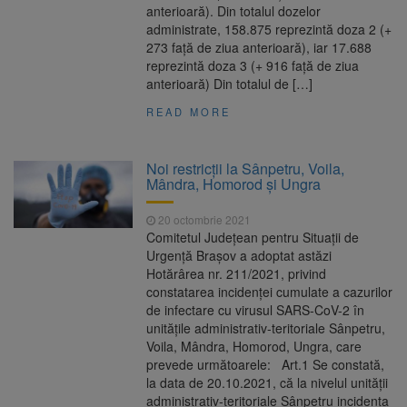
anterioară). Din totalul dozelor
administrate, 158.875 reprezintă doza 2 (+
273 față de ziua anterioară), iar 17.688
reprezintă doza 3 (+ 916 față de ziua
anterioară) Din totalul de […]
READ MORE
Noi restricţii la Sânpetru, Voila,
Mândra, Homorod şi Ungra
20 octombrie 2021
Comitetul Județean pentru Situații de
Urgență Brașov a adoptat astăzi
Hotărârea nr. 211/2021, privind
constatarea incidenței cumulate a cazurilor
de infectare cu virusul SARS-CoV-2 în
unitățile administrativ-teritoriale Sânpetru,
Voila, Mândra, Homorod, Ungra, care
prevede următoarele: Art.1 Se constată,
la data de 20.10.2021, că la nivelul unității
administrativ-teritoriale Sânpetru incidența