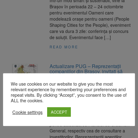
într-un mod smart și sustenabil, vine la
Brașov în perioada 22 – 24 octombrie
pentru evenimentul Oameni care
modelează orașe pentru oameni (People
Shaping Cities for the People), eveniment
care va dura 3 zile: conferința și concurs
de soluții. Evenimentul face […]
READ MORE
Actualizare PUG – Reprezentații
companiilor din Brașov, invitați să
spună cum ar trebui să se dezvolte
orașul
We use cookies on our website to give you the most
relevant experience by remembering your preferences and
20 octombrie 2021
repeat visits. By clicking “Accept”, you consent to the use of
Reprezentanții Primăriei Brașov au
ALL the cookies.
anunțat astăzi, 20 octombrie, demararea
Cookie settings
ACCEPT
ultimei etape a consultărilor publice din
cadrul elaborării studiilor de fundamentare
pentru actualizarea Planului de Urbanism
General, respectiv cea de consultare a
investitorilor. Reprezentanții agenților