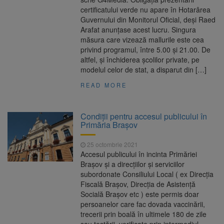
certificatului verde nu apare în Hotarârea
Guvernului din Monitorul Oficial, deși Raed
Arafat anunțase acest lucru. Singura
măsura care vizează mallurile este cea
privind programul, între 5.00 și 21.00. De
altfel, și închiderea școlilor private, pe
modelul celor de stat, a disparut din […]
READ MORE
Condiții pentru accesul publicului în
Primăria Brașov
25 octombrie 2021
Accesul publicului în incinta Primăriei
Brașov și a direcțiilor și serviciilor
subordonate Consiliului Local ( ex Direcția
Fiscală Brașov, Direcția de Asistență
Socială Brașov etc ) este permis doar
persoanelor care fac dovada vaccinării,
trecerii prin boală în ultimele 180 de zile