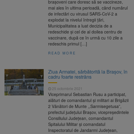
brașoveni care doresc să se vaccineze,
mai ales în ultima perioadă, când numărul
de infectări cu virusul SARS-CoV-2 a
explodat la nivelul întregii țări,
Municipalitatea a luat decizia de a
redeschide și cel de al doilea centru de
vaccinare, după ce în urmă cu 10 zile a
redeschis primul […]
READ MORE
Ziua Armatei, sărbătorită la Braşov, în
cadru foarte restrâns
25 octombrie 2021
Viceprimarul Sebastian Rusu a participat,
alături de comandantul și militari ai Brigăzii
2 Vânători de Munte ,,Sarmisegetusa”,
prefectul județului Brașov, vicepreședintele
Consiliului Județean, comandantul
Spitalului Militar și comandatul
Inspectoratul de Jandarmi Județean,