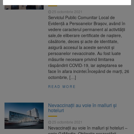
25 octombrie 2021
Serviciul Public Comunitar Local de
Evidență a Persoanelor Brașov, având în
vedere caracterul permanent al activității
sale,de eliberare certificate de naștere,
căsătorie, deces și acte de identitate,
asigură accesul la aceste servicii și
persoanelor nevaccinate. Au fost luate
măsurile necesare privind limitarea
răspândirii COVID-19, iar așteptarea se
face în afara incintei.Începând de marți, 26
octombrie, […]
READ MORE
Nevaccinații au voie în malluri și
hoteluri
25 octombrie 2021
Nevaccinații au voie în malluri și hoteluri –
scrie G4Media. Obligația prezentării