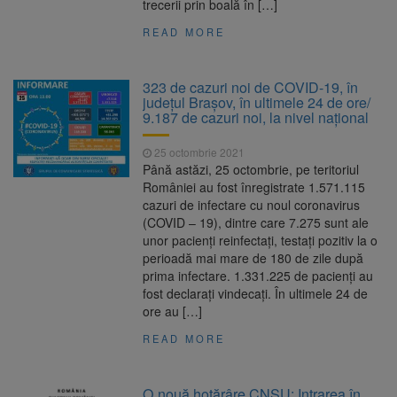
trecerii prin boală în […]
READ MORE
323 de cazuri noi de COVID-19, în
judeţul Brașov, în ultimele 24 de ore/
9.187 de cazuri noi, la nivel naţional
25 octombrie 2021
Până astăzi, 25 octombrie, pe teritoriul
României au fost înregistrate 1.571.115
cazuri de infectare cu noul coronavirus
(COVID – 19), dintre care 7.275 sunt ale
unor pacienți reinfectați, testați pozitiv la o
perioadă mai mare de 180 de zile după
prima infectare. 1.331.225 de pacienți au
fost declarați vindecați. În ultimele 24 de
ore au […]
READ MORE
O nouă hotărâre CNSU: Intrarea în