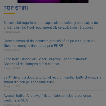
TOP ȘTIRI
Se schimbă regulile pentru capsulele de cafea și ambalajele de
unică folosință. Noul regulament UE se aplică din 12 august
9 august 2026
Carte electronică de identitate gratuită până pe 29 august 2026.
Guvernul menține finanțarea prin PNRR
9 august 2026
Zece troițe istorice din Șcheii Brașovului vor fi restaurate.
Contractul de finanțare a fost semnat
9 august 2026
La 97 de ani, a doborât propriul record mondial. Betty Bromage a
zburat din nou pe aripa unui avion
9 august 2026
Avocații fraților Andrew și Tristan Tate cer eliberarea lor pe
cauțiune în SUA
9 august 2026