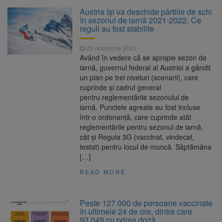
La 97 de ani, a doborât
9 august 2026
Austria îşi va deschide pârtiile de schi
propriul record mondial. Betty Bromage a
în sezonul de iarnă 2021-2022. Ce
zburat din nou pe aripa unui avion
reguli au fost stabilite
Avocații fraților Andrew și
9 august 2026
25 octombrie 2021
Tristan Tate cer eliberarea lor pe cauțiune în
Având în vedere că se apropie sezon de
SUA
iarnă, guvernul federal al Austriei a gândit
un plan pe trei niveluri (scenarii), care
Se schimbă examenul de
8 august 2026
cuprinde și cadrul general
medic specialist. Subiecte unice în toată țara,
pentru reglementările sezonului de
aceeași oră și același barem
iarnă. Punctele agreate au fost incluse
într-o ordonanţă, care cuprinde atât
Se schimbă regulile pentru
9 august 2026
reglementările pentru sezonul de iarnă,
capsulele de cafea și ambalajele de unică
cât și Regula 3G (vaccinat, vindecat,
folosință. Noul regulament UE se aplică din 12
testat) pentru locul de muncă. Săptămâna
august
[…]
READ MORE
Peste 127.000 de persoane vaccinate
în ultimele 24 de ore, dintre care
93.049 cu prima doză