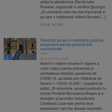
astăzi la sărbătorirea Zilei Armatei
Române, organizată în cimitirul Șprenghi.
„25 octombrie este cea mai importantă zi
pe care o celebrează militarii Armatei […]
READ MORE
Restricții acces în instituțiile publice
brașovene pentru persoanele
nevaccinate
25 octombrie 2021
Având în vedere intrarea în vigoare a
noilor măsuri pentru prevenirea și
combaterea efectelor pandemiei de
COVID-19, aprobate prin Hotărârea de
Guvern 1.130/22.10.2021, începând de
astăzi, 25 octombrie, accesul publicului în
incinta Primăriei Municipiului Brașov și a
direcțiilor și serviciilor subordonate
Consiliului Local este permis doar
persoanelor care fac dovada vaccinării,