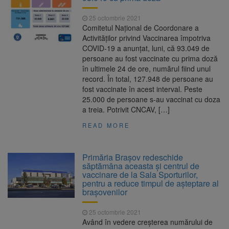
25 octombrie 2021
Comitetul Naţional de Coordonare a
Activităţilor privind Vaccinarea împotriva
COVID-19 a anunţat, luni, că 93.049 de
persoane au fost vaccinate cu prima doză
în ultimele 24 de ore, numărul fiind unul
record. În total, 127.948 de persoane au
fost vaccinate în acest interval. Peste
25.000 de persoane s-au vaccinat cu doza
a treia. Potrivit CNCAV, […]
READ MORE
Primăria Brașov redeschide
săptămâna aceasta și centrul de
vaccinare de la Sala Sporturilor,
pentru a reduce timpul de așteptare al
brașovenilor
25 octombrie 2021
Având în vedere creșterea numărului de