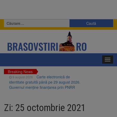
Caută
după:
Toggl
navig
Breaking News
Carte electronică de
9 august 2026
identitate gratuită până pe 29 august 2026.
Guvernul menține finanțarea prin PNRR
Zece troițe istorice din Șcheii
9 august 2026
Brașovului vor fi restaurate. Contractul de
Zi:
25 octombrie 2021
finanțare a fost semnat