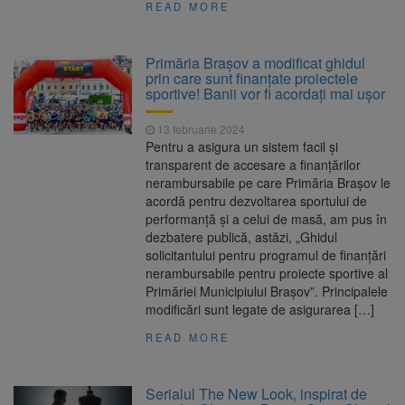
READ MORE
Primăria Brașov a modificat ghidul
prin care sunt finanțate proiectele
sportive! Banii vor fi acordați mai ușor
13 februarie 2024
Pentru a asigura un sistem facil și
transparent de accesare a finanțărilor
nerambursabile pe care Primăria Brașov le
acordă pentru dezvoltarea sportului de
performanță și a celui de masă, am pus în
dezbatere publică, astăzi, „Ghidul
solicitantului pentru programul de finanțări
nerambursabile pentru proiecte sportive al
Primăriei Municipiului Brașov”. Principalele
modificări sunt legate de asigurarea […]
READ MORE
Serialul The New Look, inspirat de