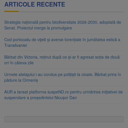
ARTICOLE RECENTE
Strategia națională pentru biodiversitate 2026-2030, adoptată de
Senat. Proiectul merge la promulgare
Cod portocaliu de vijelii și averse torențiale în jumătatea estică a
Transilvaniei
Bărbat din Victoria, reținut după ce și-ar fi agresat soția de două
ori în câteva zile
Urmele atelajului i-au condus pe polițiști la cioate. Bărbat prins în
pădure la Ormeniș
AUR a lansat platforma suspeND.ro pentru urmărirea inițiativei de
suspendare a președintelui Nicușor Dan