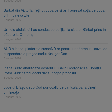
6 august 2026
Bărbat din Victoria, reținut după ce și-ar fi agresat soția de două
ori în câteva zile
6 august 2026
Urmele atelajului i-au condus pe polițiști la cioate. Bărbat prins în
pădure la Ormeniș
6 august 2026
AUR a lansat platforma suspeND.ro pentru urmărirea inițiativei de
suspendare a președintelui Nicușor Dan
6 august 2026
Înalta Curte analizează dosarul lui Călin Georgescu și Horațiu
Potra. Judecătorii decid dacă începe procesul
6 august 2026
Județul Brașov, sub Cod portocaliu de caniculă până vineri
dimineață
6 august 2026