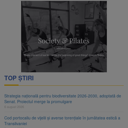
TOP ȘTIRI
Strategia națională pentru biodiversitate 2026-2030, adoptată de
Senat. Proiectul merge la promulgare
6 august 2026
Cod portocaliu de vijelii și averse torențiale în jumătatea estică a
Transilvaniei