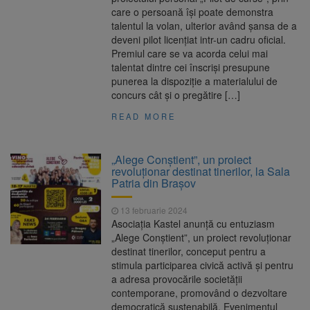
care o persoană își poate demonstra
talentul la volan, ulterior având șansa de a
deveni pilot licențiat intr-un cadru oficial.
Premiul care se va acorda celui mai
talentat dintre cei înscriși presupune
punerea la dispoziție a materialului de
concurs cât și o pregătire […]
READ MORE
„Alege Conștient”, un proiect
revoluționar destinat tinerilor, la Sala
Patria din Brașov
13 februarie 2024
Asociația Kastel anunță cu entuziasm
„Alege Conștient”, un proiect revoluționar
destinat tinerilor, conceput pentru a
stimula participarea civică activă și pentru
a adresa provocările societății
contemporane, promovând o dezvoltare
democratică sustenabilă. Evenimentul