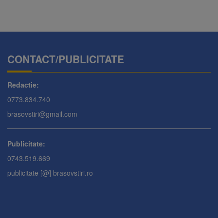
CONTACT/PUBLICITATE
Redactie:
0773.834.740
brasovstiri@gmail.com
Publicitate:
0743.519.669
publicitate [@] brasovstiri.ro