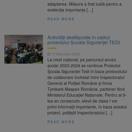
adaptarea. Măsura a fost luată pentru a
evidenția importanța […]
READ MORE
Activități desfășurate în cadrul
proiectului Școala Siguranței TEDI
13 februarie 2024
La nivel naţional, pe parcursul anului
școlar 2023-2024 se continua Proiectul
Şcoala Siguranţei Tedi în baza protocolului
de colaborare încheiat între Inspectoratul
General al Poliţiei Române şi firma
Tymbark Maspex România, partener fiind
Ministerul Educaţiei Naţionale. Pentru al 9-
lea an consecutiv, elevii de clasa I vor
primi informații importante, în baza acestui
proiect, poliţiştii Inspectoratului […]
READ MORE