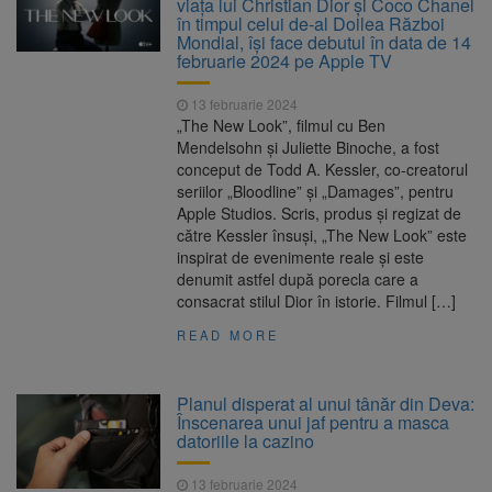
viața lui Christian Dior și Coco Chanel
în timpul celui de-al Doilea Război
Mondial, își face debutul în data de 14
februarie 2024 pe Apple TV
13 februarie 2024
„The New Look”, filmul cu Ben
Mendelsohn și Juliette Binoche, a fost
conceput de Todd A. Kessler, co-creatorul
seriilor „Bloodline” și „Damages”, pentru
Apple Studios. Scris, produs și regizat de
către Kessler însuși, „The New Look” este
inspirat de evenimente reale și este
denumit astfel după porecla care a
consacrat stilul Dior în istorie. Filmul […]
READ MORE
Planul disperat al unui tânăr din Deva:
Înscenarea unui jaf pentru a masca
datoriile la cazino
13 februarie 2024