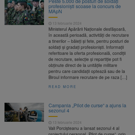
Peste 5.000 de posturi de soldați
Ormeniș
profesioniști scoase la concurs de
AUR a lansat platforma
6 august 2026
MApN
suspeND.ro pentru urmărirea inițiativei de
suspendare a președintelui Nicușor Dan
13 februarie 2024
Înalta Curte analizează
6 august 2026
Ministerul Apărării Naționale desfășoară,
dosarul lui Călin Georgescu și Horațiu Potra.
în această perioadă, activități de recrutare
Judecătorii decid dacă începe procesul
a tinerilor – băieți și fete, pentru posturi de
Strategia națională pentru
6 august 2026
soldați și gradați profesioniști. Informații
biodiversitate 2026-2030, adoptată de Senat.
referitoare la oferta profesională, condiții
Proiectul merge la promulgare
de recrutare, selecție și repartiție pot fi
obținute direct de la unitățile militare
pentru care candidații optează sau de la
Biroul informare recrutare de pe raza […]
READ MORE
Campania „Pilot de curse” a ajuns la
sezonul 4
13 februarie 2024
Vali Porcișteanu a lansat sezonul 4 al
proiectului personal „Pilot de curse”, prin