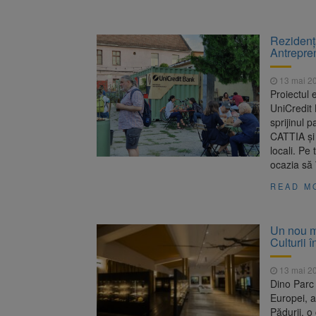
Rezidenț
Antrepren
13 mai 2
Proiectul 
UniCredit
sprijinul p
CATTIA și 
locali. Pe
ocazia să 
READ M
Un nou m
Culturii 
13 mai 2
Dino Parc
Europei, a
Pădurii, o