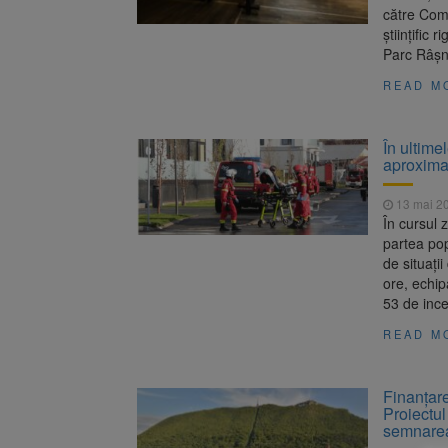
către Comi
științific
Parc Râșn
READ M
În ultime
aproximat
13 mai 2
În cursul z
partea pop
de situați
ore, echip
53 de ince
READ M
Finanțare
Proiectu
semnarea 