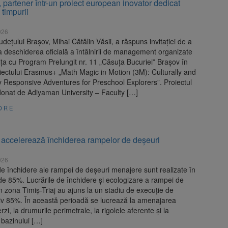
 partener într-un proiect european inovator dedicat
 timpurii
026
județului Brașov, Mihai Cătălin Văsii, a răspuns invitației de a
la deschiderea oficială a întâlnirii de management organizate
ța cu Program Prelungit nr. 11 „Căsuța Bucuriei” Brașov în
iectului Erasmus+ „Math Magic in Motion (3M): Culturally and
ly Responsive Adventures for Preschool Explorers”. Proiectul
donat de Adiyaman University – Faculty […]
ORE
 accelerează închiderea rampelor de deșeuri
026
de închidere ale rampei de deșeuri menajere sunt realizate în
de 85%. Lucrările de închidere și ecologizare a rampei de
n zona Timiș-Triaj au ajuns la un stadiu de execuție de
iv 85%. În această perioadă se lucrează la amenajarea
erzi, la drumurile perimetrale, la rigolele aferente și la
 bazinului […]