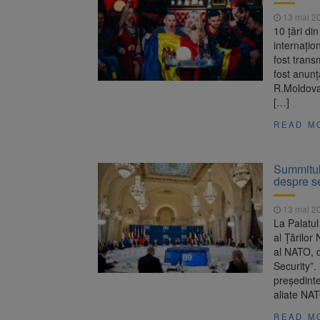
13 mai 2
10 țări di
internațio
fost trans
fost anunț
R.Moldova,
[…]
READ M
Summitul 
despre se
13 mai 2
La Palatul
al Țărilor
al NATO, d
Security”.
președinte
aliate NA
READ M