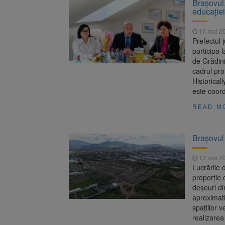
Brașovul,
educației
13 mai 2
Prefectul 
participa 
de Grădini
cadrul pro
Historical
este coor
READ M
Brașovul
13 mai 2
Lucrările 
proporție 
deșeuri di
aproximat
spațiilor v
realizarea