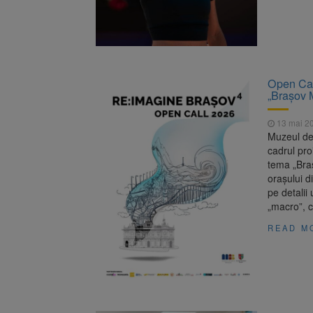
Open Call
„Brașov 
13 mai 2
Muzeul de 
cadrul pro
tema „Bra
orașului 
pe detalii 
„macro”, c
READ M