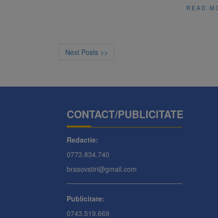
READ M
Next Posts >>
CONTACT/PUBLICITATE
Redactie:
0773.834.740
brasovstiri@gmail.com
Publicitate:
0743.519.669