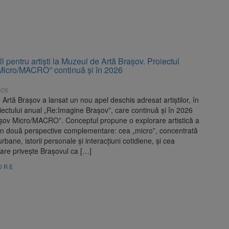
 pentru artiști la Muzeul de Artă Brașov. Proiectul
Micro/MACRO” continuă și în 2026
026
Artă Brașov a lansat un nou apel deschis adresat artiștilor, în
iectului anual „Re:Imagine Brașov”, care continuă și în 2026
șov Micro/MACRO”. Conceptul propune o explorare artistică a
din două perspective complementare: cea „micro”, concentrată
urbane, istorii personale și interacțiuni cotidiene, și cea
are privește Brașovul ca […]
ORE