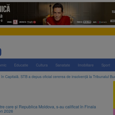
omic
Educatie
Cultura
Sanatate
Imobiliare
Sport
în Capitală. STB a depus oficial cererea de insolvență la Tribunalul Bu
pregătește posibile limitări de consum pentru marii consumatori de en
III: Investiții în lei și euro, cu dobânzi neimpozabile de până la 7,50%
e, dată importantă pentru șoferi și transportatori. Intră în aplicare nou
 Ziua Internațională a Berii. Sărbătoarea este marcată în peste 200 de
ai mari la curent din toamnă. Unele tarife se apropie de 2 lei/kWh
între care și Republica Moldova, s-au calificat în Finala
on 2026