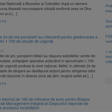
sia Națională a Muzeelor și Colecțiilor după un demers
Pro
 riguros.Această recunoaștere oficială confirmă ceea ce Dino
inso
ov și-a […]
Guve
ORE
pen
FIDE
le 24 de ore pompierii au intervenit pentru gestionarea a
iv 1.700 de situații de urgență
nei
026
1 oc
ilei de ieri, pompierii militari au răspuns solicitărilor venite din
tran
ulației, echipajele operative acționând în aproximativ 1.700
ruti
i de urgență produse la nivel național. Astfel, în ultimele 24 de
ajele de stingere au desfășurat acțiuni pentru stingerea celor
ndii izbucnite în diverse zone ale țării, reușind astfel să […]
ORE
 istorică de 185 de milioane de euro pentru Brașov.
l de Management Integrat al Deșeurilor depinde de
acordului localităților