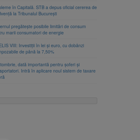
bleme în Capitală. STB a depus oficial cererea de
lvență la Tribunalul București
rnul pregătește posibile limitări de consum
tru marii consumatori de energie
LIS VIII: Investiții în lei și euro, cu dobânzi
mpozabile de până la 7,50%
tombrie, dată importantă pentru șoferi și
sportatori. Intră în aplicare noul sistem de taxare
eră