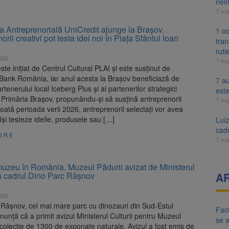
nei
7 au
a Antreprenorială UniCredit ajunge la Brașov.
1 oc
orii creativi pot testa idei noi în Piața Sfântul Ioan
tran
ruti
026
7 au
este inițiat de Centrul Cultural PLAI și este susținut de
 Bank România, iar anul acesta la Brașov beneficiază de
7 au
artenerului local Iceberg Plus și ai partenerilor strategici
est
Primăria Brașov, propunându-și să susțină antreprenorii
7 au
 toată perioada verii 2026, antreprenorii selectați vor avea
își testeze ideile, produsele sau […]
Lui
cad
ORE
7 au
uzeu în România. Muzeul Pădurii avizat de Ministerul
în cadrul Dino Parc Râșnov
A
026
 Râșnov, cel mai mare parc cu dinozauri din Sud-Estul
Fact
nunță că a primit avizul Ministerul Culturii pentru Muzeul
se 
 colecție de 1300 de exponate naturale. Avizul a fost emis de