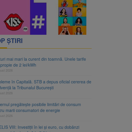
P ȘTIRI
uri mai mari la curent din toamnă. Unele tarife
apropie de 2 lei/kWh
gust 2026
bleme în Capitală. STB a depus oficial cererea de
lvență la Tribunalul București
gust 2026
rnul pregătește posibile limitări de consum
tru marii consumatori de energie
gust 2026
LIS VIII: Investiții în lei și euro, cu dobânzi