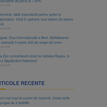
mpozabile de până la 7,50%
gust 2026
tombrie, dată importantă pentru șoferi și
sportatori. Intră în aplicare noul sistem de taxare
eră
gust 2026
gust, Ziua Internațională a Berii. Sărbătoarea
e marcată în peste 200 de orașe din lume
gust 2026
za Zan concertează vineri la Cetatea Rupea, în
rul Săptămânii Haferland
gust 2026
RTICOLE RECENTE
uri mai mari la curent din toamnă. Unele tarife
apropie de 2 lei/kWh