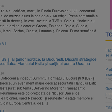
026
n 15 s-au calificat, marți, în Finala Eurovision 2026, concursul
nal de muzică ajuns la cea de-a 70-a ediție. Prima semifinală a
misă în direct și în exclusivitate la TVR 1. Cele 10 finaliste au
ate în ordine aleatorie: Grecia, Finlanda, Belgia, Suedia,
 Israel, Serbia, Croația, Lituania și Polonia. Prima semifinală
TO
ORE
Fact
se 
B9 și al țărilor nordice, la București. Discuții strategice
7 au
curitatea Flancului Estic și sprijinul pentru Ucraina
Pro
026
inso
 Cotroceni a început Summitul Formatului București 9 (B9) și
7 au
 Nordice, un eveniment major dedicat securității Flancului Estic
esfășurat sub tema „Delivering More for Transatlantic
Guve
 Reuniunea este co-prezidată de Nicușor Dan și de
pen
le Poloniei, Karol Nawrocki, și reunește 14 state membre și
7 au
TO din Europa Centrală, de […]
FIDE
ORE