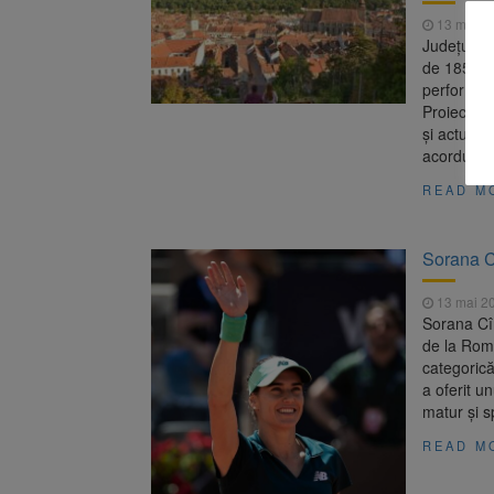
13 mai 2
Județul Br
de 185 de 
performan
Proiectul 
și actuali
acordurilo
READ M
Sorana C
13 mai 2
Sorana Cî
de la Roma
categorică
a oferit u
matur și 
READ M