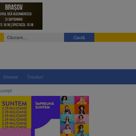
Caută
după:
Diverse
Trenduri
curești
ergie
l sistem de taxare rutieră
 orașe din lume