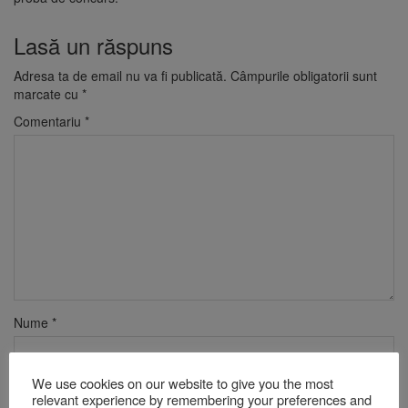
Lasă un răspuns
Adresa ta de email nu va fi publicată.
Câmpurile obligatorii sunt
marcate cu
*
Comentariu
*
Nume
*
We use cookies on our website to give you the most
Email
*
relevant experience by remembering your preferences and