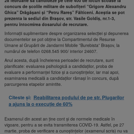
28 februarie să candideze pe cele 400 de locuri scoase la
concurs de școlile militare de subofițeri “Grigore Alexandru
Ghica” Drăgășani și “Petru Rareș” Fălticeni. Aceștia se pot
prezenta la sediul din Brașov, str. Vasile Goldiș, nr.1-3,
pentru întocmirea dosarului de recrutare.
Informații suplimentare despre organizarea selecției și depunerea
documentelor se pot obține la Compartimentul de Resurse
Umane al Grupării de Jandarmi Mobile ”Burebista” Brașov, la
numărul de telefon 0268.545 900/ interior 24607.
Anul acesta, după încheierea perioadei de recrutare, sunt
planificate: evaluarea psihologică a candidaților, proba de
evaluare a performanței fizice și a cunoștințelor, iar mai apoi,
examinarea medicală a candidaților rămași în concurs, după
parcurgerea etapelor amintite.
Citeste și:
Reabilitarea podului de pe str. Plugarilor
a ajuns la o execuție de 60%
Examenul din acest an ține cont și de normele medicale în
vigoare, pentru a se evita transmiterea COVID-19. Astfel, pe 27
martie, proba de verificare a cunoștințelor (examenul scris) nu va