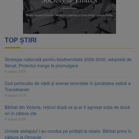
TOP ȘTIRI
Strategia națională pentru biodiversitate 2026-2030, adoptată de
Senat. Proiectul merge la promulgare
6 august 2026
Cod portocaliu de vijelii și averse torențiale în jumătatea estică a
Transilvaniei
6 august 2026
Bărbat din Victoria, reținut după ce și-ar fi agresat soția de două
ori în câteva zile
6 august 2026
Urmele atelajului i-au condus pe polițiști la cioate. Bărbat prins în
pădure la Ormeniș