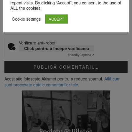
repeat visits. By clicking “Accept”, you consent to the use of
ALL the cookies.
Site web
Cookie settings
ACCEPT
Verificare anti-robot
Click pentru a începe verificarea
Friendly
Captcha ⇗
Acest site folosește Akismet pentru a reduce spamul.
Află cum
sunt procesate datele comentariilor tale
.