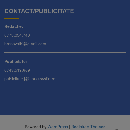
CONTACT/PUBLICITATE
Redactie:
0773.834.740
brasovstiri@gmail.com
Publicitate:
0743.519.669
publicitate [@] brasovstiri.ro
Powered by
WordPress
|
Bootstrap Themes