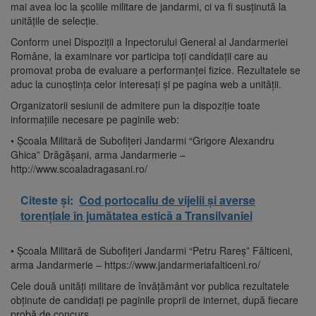
mai avea loc la școlile militare de jandarmi, ci va fi susținută la
unitățile de selecție.
Conform unei Dispoziții a Inpectorului General al Jandarmeriei
Române, la examinare vor participa toți candidații care au
promovat proba de evaluare a performanței fizice. Rezultatele se
aduc la cunoștința celor interesați și pe pagina web a unității.
Organizatorii sesiunii de admitere pun la dispoziție toate
informațiile necesare pe paginile web:
• Școala Militară de Subofițeri Jandarmi “Grigore Alexandru
Ghica” Drăgășani, arma Jandarmerie –
http://www.scoaladragasani.ro/
Citeste și:
Cod portocaliu de vijelii și averse
torențiale în jumătatea estică a Transilvaniei
• Școala Militară de Subofițeri Jandarmi “Petru Rareș” Fălticeni,
arma Jandarmerie – https://www.jandarmeriafalticeni.ro/
Cele două unități militare de învățământ vor publica rezultatele
obținute de candidați pe paginile proprii de internet, după fiecare
probă de concurs.