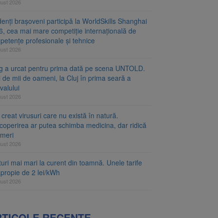
gust 2026
enți brașoveni participă la WorldSkills Shanghai
6, cea mai mare competiție internațională de
petențe profesionale și tehnice
gust 2026
ng a urcat pentru prima dată pe scena UNTOLD.
 de mii de oameni, la Cluj în prima seară a
ivalului
gust 2026
 creat virusuri care nu există în natură.
coperirea ar putea schimba medicina, dar ridică
emeri
gust 2026
uri mai mari la curent din toamnă. Unele tarife
apropie de 2 lei/kWh
gust 2026
RTICOLE RECENTE