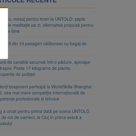
hguru, mesaj pentru tineri la UNTOLD: șapte
te de meditație pe zi, alternativa propusă pentru
rea de bine
iză: 8 din 10 pasageri călătoresc cu bagaj de
ină
tură de canabis ascunsă într-o pădure, aproape
Brașov. Peste 17 kilograme de plante,
operite de polițiști
enți brașoveni participă la WorldSkills Shanghai
6, cea mai mare competiție internațională de
petențe profesionale și tehnice
ng a urcat pentru prima dată pe scena UNTOLD.
 de mii de oameni, la Cluj în prima seară a
ivalului