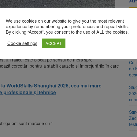
Sad
We use cookies on our website to give you the most relevant
minu
experience by remembering your preferences and repeat visits.
sta
By clicking “Accept”, you consent to the use of ALL the cookies.
toare a municipiului Brașov (VO1K), pe sensul de deplasare
ccident rutier.
Cookie settings
ACCEPT
Anal
ruia nu au rezultat victime, fiind implicat un singur
cab
ărcată.La testarea conducătorului auto din punct de vedere al
 fost 0.Traficul este blocat pe sensul de mers spre
Cul
ectuează cercetări pentru a stabili cauzele si împrejurările în care
de 
desc
ă la WorldSkills Shanghai 2026, cea mai mare
Stud
e profesionale și tehnice
202
com
Sti
Zeci
bligatorii sunt marcate cu
*
fest