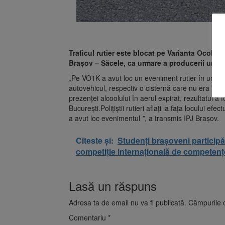
Traficul rutier este blocat pe Varianta Ocoli
Brașov – Săcele, ca urmare a producerii unui a
„
Pe VO1K a avut loc un eveniment rutier în urma că
autovehicul, respectiv o cisternă care nu era înc
prezenței alcoolului în aerul expirat, rezultatul a
București.Polițiștii rutieri aflați la fața locului ef
a avut loc evenimentul
”
, a transmis IPJ Braşov.
Citeste și:
Studenți brașoveni particip
competiție internațională de competenț
Lasă un răspuns
Adresa ta de email nu va fi publicată.
Câmpurile o
Comentariu
*