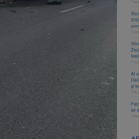
7 au
Stud
202
com
7 au
Sti
Zeci
fest
7 au
AI a
Des
și t
7 au
Fact
se 
7 au
A