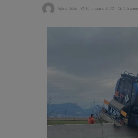
AI a crea
7 august 2026
Adina Deliu
10 ianuarie 2022
fără com
Sadhguru,
7 august 2026
starea de bine