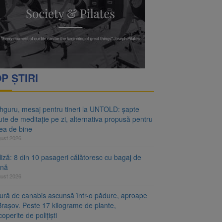
ina, dar ridică și temeri
rnativa propusă pentru
P ȘTIRI
hguru, mesaj pentru tineri la UNTOLD: șapte
te de meditație pe zi, alternativa propusă pentru
rea de bine
gust 2026
iză: 8 din 10 pasageri călătoresc cu bagaj de
ină
gust 2026
tură de canabis ascunsă într-o pădure, aproape
Brașov. Peste 17 kilograme de plante,
operite de polițiști