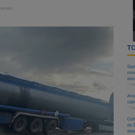
t virusuri care nu există în natură. Descoperirea ar putea schimba medic
mentarii
 mesaj pentru tineri la UNTOLD: șapte minute de meditație pe zi, alte
TO
Sad
minu
sta
7 au
Anal
cab
7 au
Cul
de 
desc