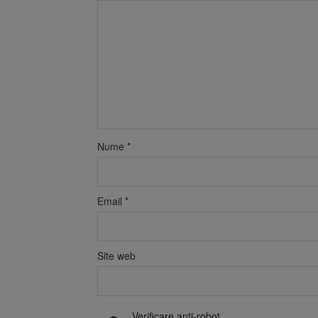
Nume
*
Email
*
Site web
Verificare anti-robot