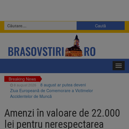
Caută
după:
Toggl
navig
Breaking News
8 august ar putea deveni
8 august 2026
Ziua Europeană de Comemorare a Victimelor
Accidentelor de Muncă
Am început demolarea
8 august 2026
fostului complex Duplex 91, de lângă Piața
Amenzi în valoare de 22.000
Star
Ungaria renunță la apelul
8 august 2026
lei pentru nerespectarea
pentru reducerea consumului de energie.