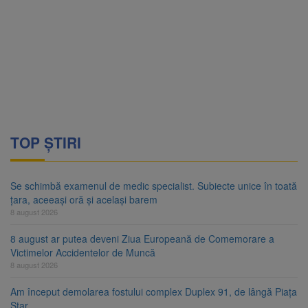
TOP ȘTIRI
Se schimbă examenul de medic specialist. Subiecte unice în toată
țara, aceeași oră și același barem
8 august 2026
8 august ar putea deveni Ziua Europeană de Comemorare a
Victimelor Accidentelor de Muncă
8 august 2026
Am început demolarea fostului complex Duplex 91, de lângă Piața
Star