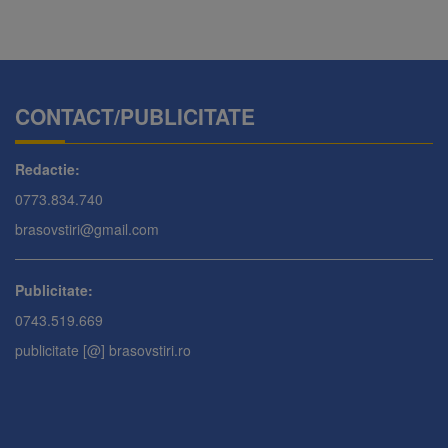
CONTACT/PUBLICITATE
Redactie:
0773.834.740
brasovstiri@gmail.com
Publicitate:
0743.519.669
publicitate [@] brasovstiri.ro