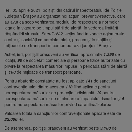
Ieri, 05 aprilie 2021, polițiști din cadrul Inspectoratului de Poliție
Județean Brașov au organizat noi acțiuni preventiv-reactive, care
au avut ca scop verificarea modului de respectare a normelor
legale în vigoare pe timpul stării de alertă, în vederea limitării
răspândirii virusului Sars-CoV-2, acționând în zonele aglomerate,
centre și societăți comerciale, piețe, precum și în stațiile și
mijloacele de transport în comun pe raza județului Brașov.
Astfel, ieri, polițiștii brașoveni au verificat aproximativ
1.290
de
locații,
90
de societăți comerciale și persoane fizice autorizate cu
privire la respectarea măsurilor impuse în perioada stării de alertă
și
100
de mijloace de transport persoane.
Pentru abaterile constatate au fost aplicate
141
de sancțiuni
contravenționale, dintre acestea
118
fiind aplicate pentru
nerespectarea măsurilor de protecție individuală,
19
pentru
nerespectarea măsurilor de diminuare a impactului riscurilor și
4
pentru nerespectarea măsurilor privind carantina/izolarea.
Valoarea totală a sancțiunilor contravenționale aplicate este de
22.000
lei.
De asemenea, polițiștii brașoveni au verificat peste
3.180
de