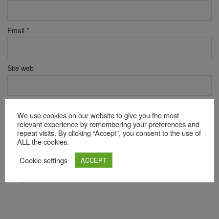
Email
*
Site web
Verificare anti-robot
We use cookies on our website to give you the most
Click pentru a începe verificarea
relevant experience by remembering your preferences and
Friendly
Captcha ⇗
repeat visits. By clicking “Accept”, you consent to the use of
ALL the cookies.
Cookie settings
ACCEPT
Acest site folosește Akismet pentru a reduce spamul.
Află cum
sunt procesate datele comentariilor tale
.