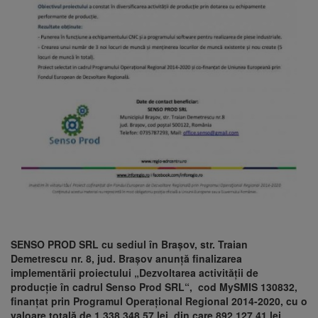
SENSO PROD SRL cu sediul în Brașov, str. Traian
Demetrescu nr. 8, jud. Brașov anunță finalizarea
implementării proiectului „Dezvoltarea activității de
producție în cadrul Senso Prod SRL“, cod MySMIS 130832,
finanțat prin Programul Operațional Regional 2014-2020, cu o
valoare totală de 1.338.348,57 lei, din care 892.127,41 lei