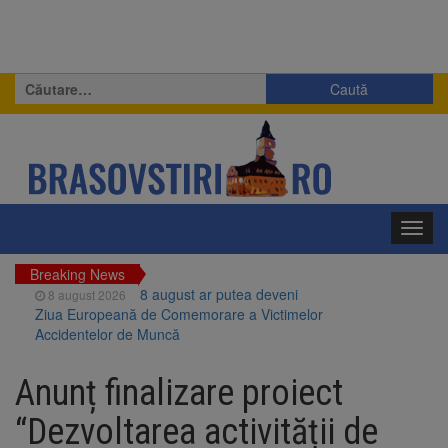
Caută
după:
Toggl
navig
Breaking News
8 august ar putea deveni
8 august 2026
Ziua Europeană de Comemorare a Victimelor
Accidentelor de Muncă
Am început demolarea
8 august 2026
fostului complex Duplex 91, de lângă Piața
Anunț finalizare proiect
Star
Ungaria renunță la apelul
8 august 2026
“Dezvoltarea activității de
pentru reducerea consumului de energie.