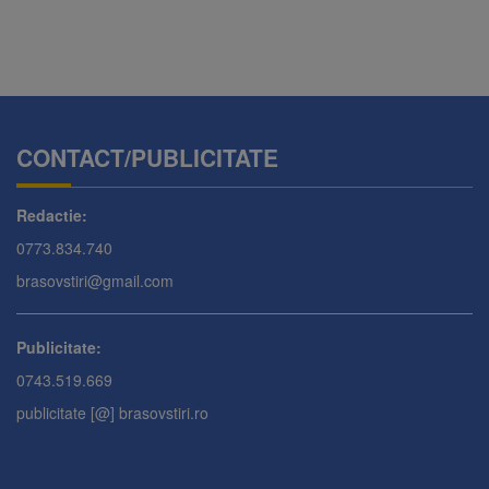
CONTACT/PUBLICITATE
Redactie:
0773.834.740
brasovstiri@gmail.com
Publicitate:
0743.519.669
publicitate [@] brasovstiri.ro