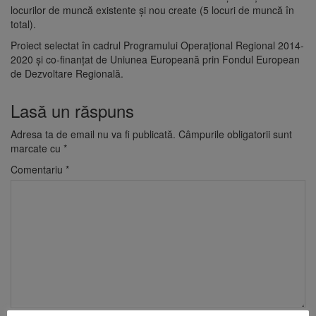
locurilor de muncă existente și nou create (5 locuri de muncă în
total).
Proiect selectat în cadrul Programului Operațional Regional 2014-
2020 și co-finanțat de Uniunea Europeană prin Fondul European
de Dezvoltare Regională.
Lasă un răspuns
Adresa ta de email nu va fi publicată.
Câmpurile obligatorii sunt
marcate cu
*
Comentariu
*