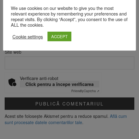
Nume
*
We use cookies on our website to give you the most
relevant experience by remembering your preferences and
repeat visits. By clicking “Accept”, you consent to the use of
ALL the cookies.
Email
*
Cookie settings
ACCEPT
Site web
Verificare anti-robot
Click pentru a începe verificarea
Friendly
Captcha ⇗
Acest site folosește Akismet pentru a reduce spamul.
Află cum
sunt procesate datele comentariilor tale
.