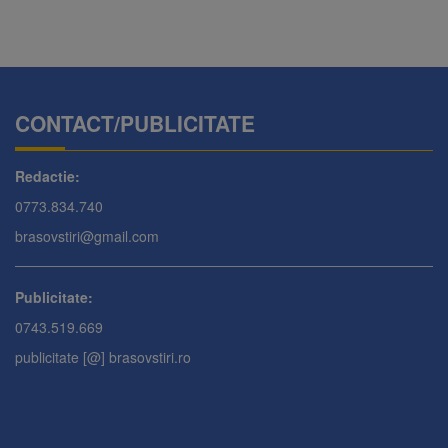
CONTACT/PUBLICITATE
Redactie:
0773.834.740
brasovstiri@gmail.com
Publicitate:
0743.519.669
publicitate [@] brasovstiri.ro