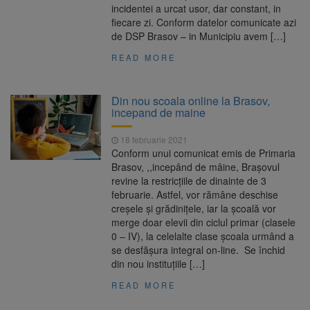
incidentei a urcat usor, dar constant, in
fiecare zi. Conform datelor comunicate azi
de DSP Brasov – in Municipiu avem […]
READ MORE
Din nou scoala online la Brasov,
incepand de maine
18 februarie 2021
Conform unui comunicat emis de Primaria
Brasov, ,,incepând de mâine, Brașovul
revine la restricțiile de dinainte de 3
februarie. Astfel, vor rămâne deschise
creșele și grădinițele, iar la școală vor
merge doar elevii din ciclul primar (clasele
0 – IV), la celelalte clase școala urmând a
se desfășura integral on-line. Se închid
din nou instituțiile […]
READ MORE