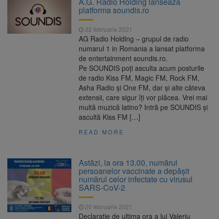
A.G. Radio Holding lanseaza
Ormeniș
platforma soundis.ro
AUR a lansat platforma
6 august 2026
suspeND.ro pentru urmărirea inițiativei de
22 februarie 2021
suspendare a președintelui Nicușor Dan
AG Radio Holding – grupul de radio
Înalta Curte analizează
6 august 2026
numarul 1 in Romania a lansat platforma
dosarul lui Călin Georgescu și Horațiu Potra.
de entertainment soundis.ro.
Judecătorii decid dacă începe procesul
Pe SOUNDIS poți asculta acum posturile
Strategia națională pentru
6 august 2026
de radio Kiss FM, Magic FM, Rock FM,
biodiversitate 2026-2030, adoptată de Senat.
Asha Radio și One FM, dar și alte câteva
Proiectul merge la promulgare
extensii, care sigur îți vor plăcea. Vrei mai
multă muzică latino? Intră pe SOUNDIS și
ascultă Kiss FM […]
READ MORE
Astăzi, la ora 13.00, numărul
persoanelor vaccinate a depășit
numărul celor infectate cu virusul
SARS-CoV-2
20 februarie 2021
Declaratie de ultima ora a lui Valeriu