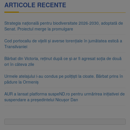
ARTICOLE RECENTE
Strategia națională pentru biodiversitate 2026-2030, adoptată de
Senat. Proiectul merge la promulgare
Cod portocaliu de vijelii și averse torențiale în jumătatea estică a
Transilvaniei
Bărbat din Victoria, reținut după ce și-ar fi agresat soția de două
ori în câteva zile
Urmele atelajului i-au condus pe polițiști la cioate. Bărbat prins în
pădure la Ormeniș
AUR a lansat platforma suspeND.ro pentru urmărirea inițiativei de
suspendare a președintelui Nicușor Dan