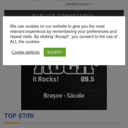
Friendly
Captcha ⇗
We use cookies on our website to give you the most
Acest site folosește Akismet pentru a reduce spamul.
Află cum
relevant experience by remembering your preferences and
sunt procesate datele comentariilor tale
.
repeat visits. By clicking “Accept”, you consent to the use of
ALL the cookies.
Cookie settings
ACCEPT
TOP ȘTIRI