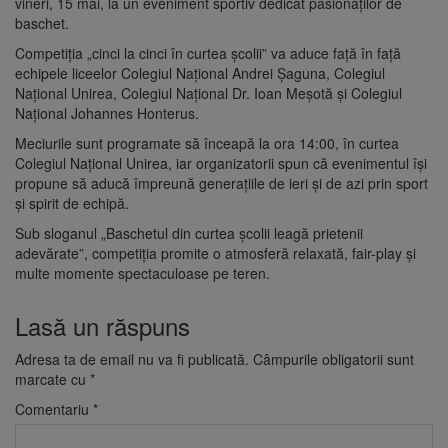
vineri, 15 mai, la un eveniment sportiv dedicat pasionaților de
baschet.
Competiția „cinci la cinci în curtea școlii” va aduce față în față
echipele liceelor Colegiul Național Andrei Șaguna, Colegiul
Național Unirea, Colegiul Național Dr. Ioan Meșotă și Colegiul
Național Johannes Honterus.
Meciurile sunt programate să înceapă la ora 14:00, în curtea
Colegiul Național Unirea, iar organizatorii spun că evenimentul își
propune să aducă împreună generațiile de ieri și de azi prin sport
și spirit de echipă.
Sub sloganul „Baschetul din curtea școlii leagă prietenii
adevărate”, competiția promite o atmosferă relaxată, fair-play și
multe momente spectaculoase pe teren.
Lasă un răspuns
Adresa ta de email nu va fi publicată.
Câmpurile obligatorii sunt
marcate cu
*
Comentariu
*