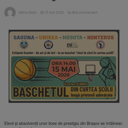
întâmplă cu centralele pe cărbune
Legea integrității, adoptată
6 august 2026
Adina Deliu
15 mai 2026
fără commentarii
de Senat cu amendamentele PSD și AUR.
Proiectul merge la promulgare
Artiști din SUA și Cuba vin la
6 august 2026
Brașov Jazz & Blues Festival. Ediția a 14-a
are loc între 14 și 16 august
Tun de zăpadă transformat în
6 august 2026
perdea de apă, pentru răcorirea
brașovenilor
Elevii și absolvenții unor licee de prestigiu din Brașov se întâlnesc