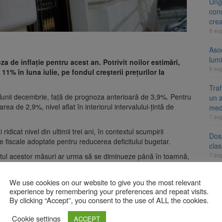
Ung
cons
cre
8 au
Aso
lumi
de inflație pentru acest an. Potrivit noilor estimări,
8 au
11% în luna iulie, pe fondul creșterii prețurilor la
Tra
 lunii decembrie, față de prognoza anterioară de 3,9%. Pentru
un a
ea de 2,9%, nivel aflat în interiorul intervalului-țintă de
med
7 au
ridicat nivel din ultimii trei ani, în contextul scumpirii
Dosa
le fiscale adoptate pentru reducerea deficitului bugetar.
clas
7 au
tul acestor măsuri ar urma să se diminueze până în toamnă,
iv 6% până în septembrie. Banca Națională a menținut dobânda-
We use cookies on our website to give you the most relevant
A
experience by remembering your preferences and repeat visits.
ui complex Duplex 91, de lângă Piața Star
By clicking “Accept”, you consent to the use of ALL the cookies.
Cookie settings
ACCEPT