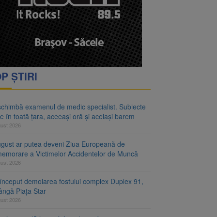
rimesc îngrijiri
oră și același barem
P ȘTIRI
schimbă examenul de medic specialist. Subiecte
e în toată țara, aceeași oră și același barem
gust 2026
ugust ar putea deveni Ziua Europeană de
emorare a Victimelor Accidentelor de Muncă
gust 2026
început demolarea fostului complex Duplex 91,
ângă Piața Star
gust 2026