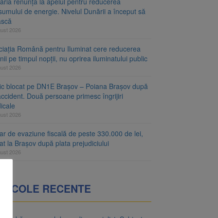
aria renunță la apelul pentru reducerea
umului de energie. Nivelul Dunării a început să
ască
gust 2026
ciația Română pentru Iluminat cere reducerea
nii pe timpul nopții, nu oprirea iluminatului public
gust 2026
fic blocat pe DN1E Brașov – Poiana Brașov după
ccident. Două persoane primesc îngrijiri
icale
gust 2026
r de evaziune fiscală de peste 330.000 de lei,
at la Brașov după plata prejudiciului
gust 2026
RTICOLE RECENTE