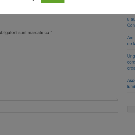
 de echilibru, însă evoluția cursului depinde de continuarea
Se 
unic
8 a
Com
bligatorii sunt marcate cu
*
Am 
de l
Ung
cons
cre
Aso
lumi