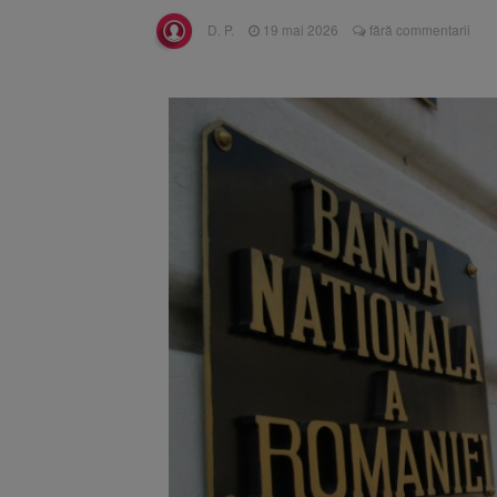
Trafic bl
7 august 2026
D. P.
19 mai 2026
fără commentarii
medicale
Se schimb
8 august 2026