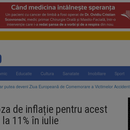
omic
Educatie
Cultura
Sanatate
Imobiliare
Sport
 ar putea deveni Ziua Europeană de Comemorare a Victimelor Acciden
t demolarea fostului complex Duplex 91, de lângă Piața Star
a de inflație pentru acest
enunță la apelul pentru reducerea consumului de energie. Nivelul Dunăr
la 11% în iulie
 Română pentru Iluminat cere reducerea luminii pe timpul nopții, nu opri