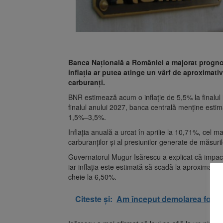
Banca Națională a României a majorat prognoza 
inflația ar putea atinge un vârf de aproximativ 
carburanți.
BNR estimează acum o inflație de 5,5% la finalul
finalul anului 2027, banca centrală menține estimar
1,5%–3,5%.
Inflația anuală a urcat în aprilie la 10,71%, cel mai 
carburanților și al presiunilor generate de măsuri
Guvernatorul Mugur Isărescu a explicat că impac
iar inflația este estimată să scadă la aproximat
cheie la 6,50%.
Citeste și:
Am început demolarea fostul