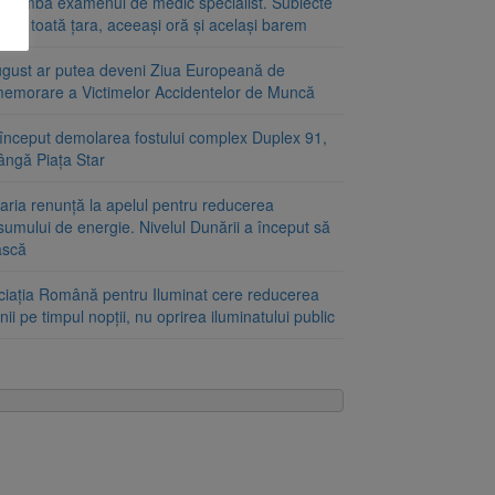
schimbă examenul de medic specialist. Subiecte
e în toată țara, aceeași oră și același barem
ugust ar putea deveni Ziua Europeană de
emorare a Victimelor Accidentelor de Muncă
început demolarea fostului complex Duplex 91,
ângă Piața Star
aria renunță la apelul pentru reducerea
umului de energie. Nivelul Dunării a început să
ască
ciația Română pentru Iluminat cere reducerea
nii pe timpul nopții, nu oprirea iluminatului public