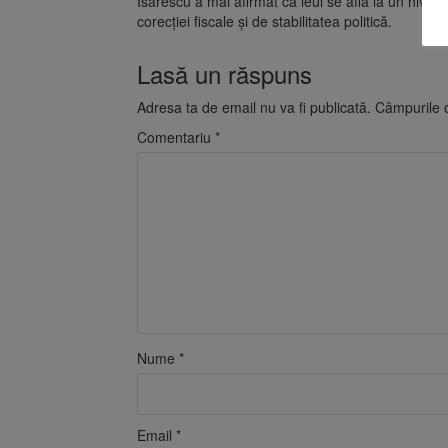
Isărescu a mai afirmat că leul se află la un nivel
corecției fiscale și de stabilitatea politică.
Lasă un răspuns
Adresa ta de email nu va fi publicată.
Câmpurile o
Comentariu
*
Nume
*
Email
*