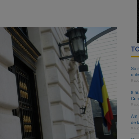
ocat pe DN1E Brașov – Poiana Brașov după un accident. Două persoane p
ă examenul de medic specialist. Subiecte unice în toată țara, aceeași 
TO
Se 
unic
8 au
8 a
Com
8 au
Am 
de l
8 au