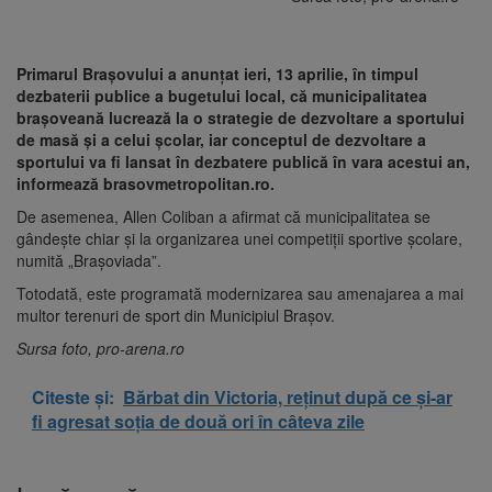
Primarul Brașovului a anunțat ieri, 13 aprilie, în timpul
dezbaterii publice a bugetului local, că municipalitatea
brașoveană lucrează la o strategie de dezvoltare a sportului
de masă și a celui școlar, iar conceptul de dezvoltare a
sportului va fi lansat în dezbatere publică în vara acestui an,
informează brasovmetropolitan.ro.
De asemenea, Allen Coliban a afirmat că municipalitatea se
gândește chiar și la organizarea unei competiții sportive școlare,
numită „Brașoviada”.
Totodată, este programată modernizarea sau amenajarea a mai
multor terenuri de sport din Municipiul Brașov.
Sursa foto, pro-arena.ro
Citeste și:
Bărbat din Victoria, reținut după ce și-ar
fi agresat soția de două ori în câteva zile