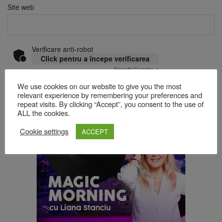
Site web
Verificare anti-robot
Click pentru a începe verificarea
Friendly
Captcha ⇗
We use cookies on our website to give you the most
relevant experience by remembering your preferences and
repeat visits. By clicking “Accept”, you consent to the use of
Acest site folosește Akismet pentru a reduce spamul.
Află cum
ALL the cookies.
sunt procesate datele comentariilor tale
.
Cookie settings
ACCEPT