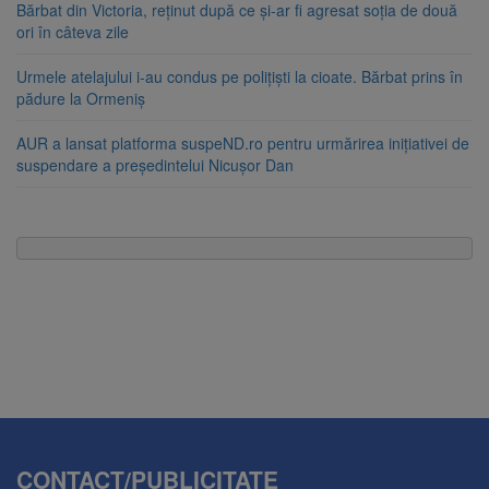
Bărbat din Victoria, reținut după ce și-ar fi agresat soția de două
ori în câteva zile
Urmele atelajului i-au condus pe polițiști la cioate. Bărbat prins în
pădure la Ormeniș
AUR a lansat platforma suspeND.ro pentru urmărirea inițiativei de
suspendare a președintelui Nicușor Dan
CONTACT/PUBLICITATE