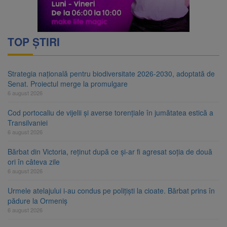
TOP ȘTIRI
Strategia națională pentru biodiversitate 2026-2030, adoptată de
Senat. Proiectul merge la promulgare
6 august 2026
Cod portocaliu de vijelii și averse torențiale în jumătatea estică a
Transilvaniei
6 august 2026
Bărbat din Victoria, reținut după ce și-ar fi agresat soția de două
ori în câteva zile
6 august 2026
Urmele atelajului i-au condus pe polițiști la cioate. Bărbat prins în
pădure la Ormeniș
6 august 2026