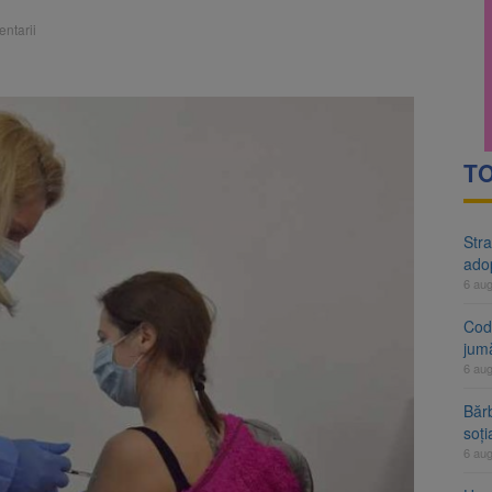
rte analizează dosarul lui Călin Georgescu și Horațiu Potra. Judecători
ntarii
 națională pentru biodiversitate 2026-2030, adoptată de Senat. Proiect
TO
Stra
ado
6 au
Cod 
jumă
6 au
Bărb
soți
6 au