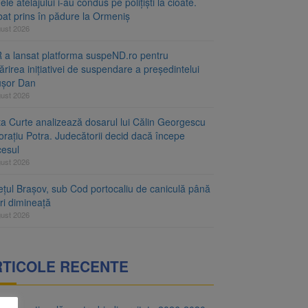
le atelajului i-au condus pe polițiști la cioate.
bat prins în pădure la Ormeniș
gust 2026
 a lansat platforma suspeND.ro pentru
rirea inițiativei de suspendare a președintelui
ușor Dan
gust 2026
ta Curte analizează dosarul lui Călin Georgescu
orațiu Potra. Judecătorii decid dacă începe
cesul
gust 2026
ețul Brașov, sub Cod portocaliu de caniculă până
ri dimineață
gust 2026
RTICOLE RECENTE