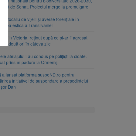
tegia națională pentru biodiversitate 2026-2030,
ptată de Senat. Proiectul merge la promulgare
portocaliu de vijelii și averse torențiale în
tatea estică a Transilvaniei
at din Victoria, reținut după ce și-ar fi agresat
a de două ori în câteva zile
le atelajului i-au condus pe polițiști la cioate.
bat prins în pădure la Ormeniș
 a lansat platforma suspeND.ro pentru
rirea inițiativei de suspendare a președintelui
ușor Dan