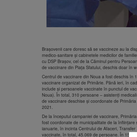
Brașovenii care doresc să se vaccineze au la dispo
medico-sanitare și cabinetele medicilor de famili
cu DSP Brașov, cel de la Căminul pentru Persoane 
de vaccinare din Piața Sfatului, deschis doar în w
Centrul de vaccinare din Noua a fost deschis în 18
vaccinare organizat de Primărie. Până ieri, în c
include și persoanele vaccinate în punctul de vacc
Noua). În total, 310 persoane – asistenți medicali, 
de vaccinare deschise și coordonate de Primăria 
2021.
De la începutul campaniei de vaccinare, Primări
fost coordonate de municipalitate de la înființare ș
ianuarie, în incinta Centrului de Afaceri, Transfe
vaccinate, în total, 45.069 de persoane. În 15 febr