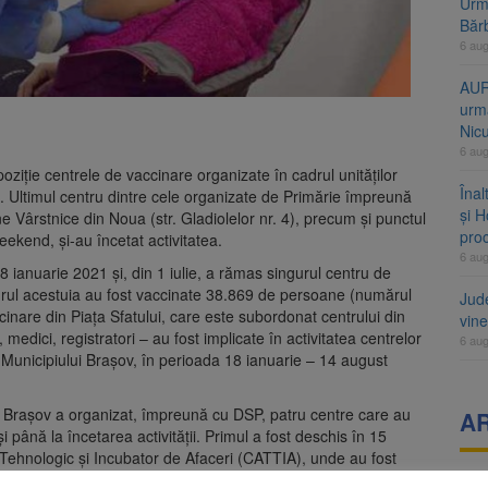
Urme
Băr
6 au
AUR
urmă
Nic
6 au
ziție centrele de vaccinare organizate în cadrul unităților
Înal
e. Ultimul centru dintre cele organizate de Primărie împreună
și H
Vârstnice din Noua (str. Gladiolelor nr. 4), precum și punctul
pro
eekend, și-au încetat activitatea.
6 au
 ianuarie 2021 și, din 1 iulie, a rămas singurul centru de
adrul acestuia au fost vaccinate 38.869 de persoane (numărul
Jud
inare din Piața Sfatului, care este subordonat centrului din
vine
medici, registratori – au fost implicate în activitatea centrelor
6 au
Municipiului Brașov, în perioada 18 ianuarie – 14 august
a Brașov a organizat, împreună cu DSP, patru centre care au
A
i până la încetarea activității. Primul a fost deschis în 15
r Tehnologic și Incubator de Afaceri (CATTIA), unde au fost
uarie a fost deschis centrul din cartierul Tractorul, pe strada