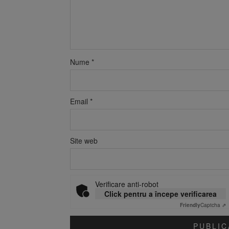
Nume
*
Email
*
Site web
Verificare anti-robot
Click pentru a începe verificarea
Friendly
Captcha ⇗