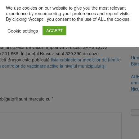
Stra
 O lună mai târziu, pe 15 martie, a fost deschis și centrul de
ado
We use cookies on our website to give you the most relevant
ruia au beneficiat 22.246 de persoane.
experience by remembering your preferences and repeat visits.
By clicking “Accept”, you consent to the use of ALL the cookies.
așov a demarat maratonul de vaccinare ,,Liber la vaccinare!
Cod 
vaccinare dedicate diferitelor categorii sociale sau anumitor
jumă
Cookie settings
ACCEPT
 normalitate. Seria acestor evenimente s-a încheiat pe 4
ut loc în Piața Sfatului.
Bărb
soți
otal al dozelor de vaccin împotriva virusului SARS-COV2
de 201.868. În județul Brașov, sunt 320.390 de doze
Urme
lică Brașov este publicată
lista cabinetelor medicilor de familie
Băr
a centrelor de vaccinare active la nivelul municipiului și
AUR
urmă
Nic
bligatorii sunt marcate cu
*