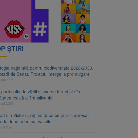
i decid dacă începe
ul merge la promulgare
P ȘTIRI
tegia națională pentru biodiversitate 2026-2030,
ptată de Senat. Proiectul merge la promulgare
gust 2026
portocaliu de vijelii și averse torențiale în
tatea estică a Transilvaniei
gust 2026
at din Victoria, reținut după ce și-ar fi agresat
a de două ori în câteva zile
gust 2026