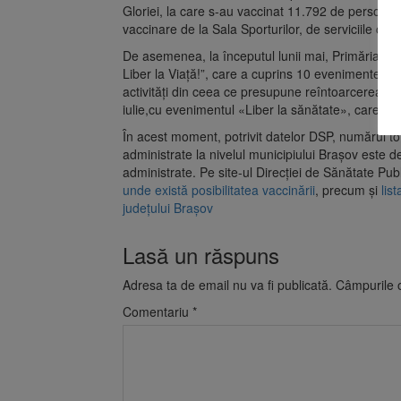
Gloriei, la care s-au vaccinat 11.792 de persoane.
vaccinare de la Sala Sporturilor, de serviciile că
De asemenea, la începutul lunii mai, Primăria Br
Liber la Viață!”, care a cuprins 10 evenimente de 
activități din ceea ce presupune reîntoarcerea la
iulie,cu evenimentul «Liber la sănătate», care a av
În acest moment, potrivit datelor DSP, numărul t
administrate la nivelul municipiului Brașov este 
administrate. Pe site-ul Direcției de Sănătate Pub
unde există posibilitatea vaccinării
, precum și
list
județului Brașov
Lasă un răspuns
Adresa ta de email nu va fi publicată.
Câmpurile o
Comentariu
*