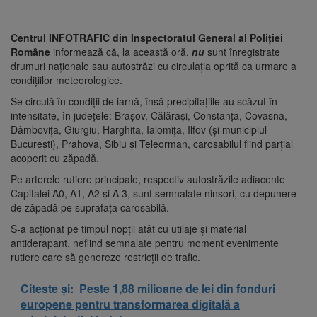
Centrul INFOTRAFIC din Inspectoratul General al Poliției
Române
informează că, la această oră,
nu
sunt înregistrate
drumuri naționale sau autostrăzi cu circulația oprită ca urmare a
condițiilor meteorologice.
Se circulă în condiții de iarnă, însă precipitațiile au scăzut în
intensitate, în județele: Brașov, Călărași, Constanța, Covasna,
Dâmbovița, Giurgiu, Harghita, Ialomița, Ilfov (și municipiul
București), Prahova, Sibiu și Teleorman, carosabilul fiind parțial
acoperit cu zăpadă.
Pe arterele rutiere principale, respectiv autostrăzile adiacente
Capitalei A0, A1, A2 și A 3, sunt semnalate ninsori, cu depunere
de zăpadă pe suprafața carosabilă.
S-a acționat pe timpul nopții atât cu utilaje și material
antiderapant, nefiind semnalate pentru moment evenimente
rutiere care să genereze restricții de trafic.
Citeste și:
Peste 1,88 milioane de lei din fonduri
europene pentru transformarea digitală a