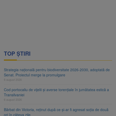
TOP ȘTIRI
Strategia națională pentru biodiversitate 2026-2030, adoptată de
Senat. Proiectul merge la promulgare
6 august 2026
Cod portocaliu de vijelii și averse torențiale în jumătatea estică a
Transilvaniei
6 august 2026
Bărbat din Victoria, reținut după ce și-ar fi agresat soția de două
ori în câteva zile