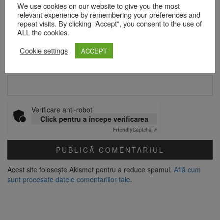
We use cookies on our website to give you the most
relevant experience by remembering your preferences and
repeat visits. By clicking “Accept”, you consent to the use of
Email
*
ALL the cookies.
Cookie settings
ACCEPT
Site web
Verificare anti-robot
Click pentru a începe verificarea
Friendly
Captcha ⇗
Acest site folosește Akismet pentru a reduce spamul.
Află cum
sunt procesate datele comentariilor tale
.