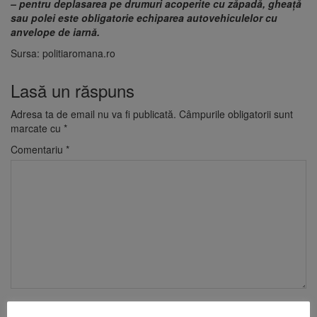
– pentru deplasarea pe drumuri acoperite cu zăpadă, gheață
sau polei este obligatorie echiparea autovehiculelor cu
anvelope de iarnă.
Sursa: politiaromana.ro
Lasă un răspuns
Adresa ta de email nu va fi publicată.
Câmpurile obligatorii sunt
marcate cu
*
Comentariu
*
Nume
*