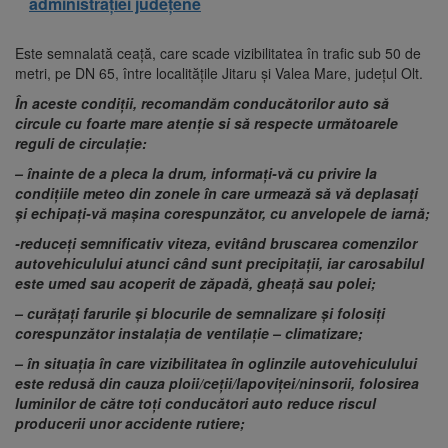
administrației județene
Este semnalată ceață, care scade vizibilitatea în trafic sub 50 de
metri, pe DN 65, între localitățile Jitaru și Valea Mare, județul Olt.
În aceste condiții, recomandăm conducătorilor auto să
circule cu foarte mare atenție si să respecte următoarele
reguli de circulație:
– înainte de a pleca la drum, informaţi-vă cu privire la
condiţiile meteo din zonele în care urmează să vă deplasaţi
şi echipaţi-vă maşina corespunzător, cu anvelopele de iarnă;
-reduceți semnificativ viteza, evitând bruscarea comenzilor
autovehiculului atunci când sunt precipitații, iar carosabilul
este umed sau acoperit de zăpadă, gheață sau polei;
– curăţaţi farurile şi blocurile de semnalizare şi folosiţi
corespunzător instalaţia de ventilaţie – climatizare;
– în situaţia în care vizibilitatea în oglinzile autovehiculului
este redusă din cauza ploii/ceții/lapoviţei/ninsorii, folosirea
luminilor de către toţi conducători auto reduce riscul
producerii unor accidente rutiere;