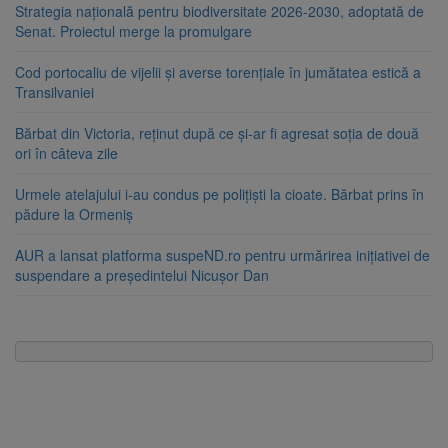
Strategia națională pentru biodiversitate 2026-2030, adoptată de
Senat. Proiectul merge la promulgare
Cod portocaliu de vijelii și averse torențiale în jumătatea estică a
Transilvaniei
Bărbat din Victoria, reținut după ce și-ar fi agresat soția de două
ori în câteva zile
Urmele atelajului i-au condus pe polițiști la cioate. Bărbat prins în
pădure la Ormeniș
AUR a lansat platforma suspeND.ro pentru urmărirea inițiativei de
suspendare a președintelui Nicușor Dan