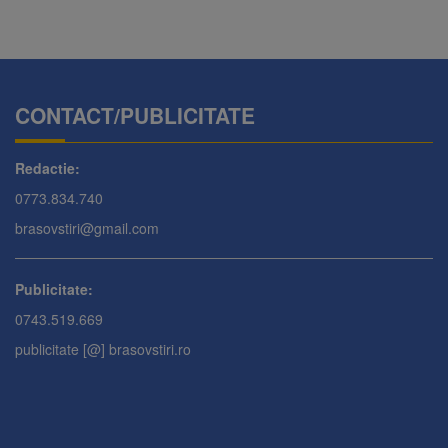
CONTACT/PUBLICITATE
Redactie:
0773.834.740
brasovstiri@gmail.com
Publicitate:
0743.519.669
publicitate [@] brasovstiri.ro