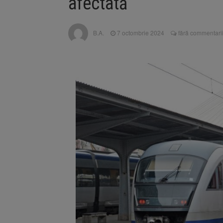
afectată
Unul dint
7 august 2026
fost semnat (FOTO)
Trafic bl
7 august 2026
B.A.
7 octombrie 2024
fără commentari
medicale