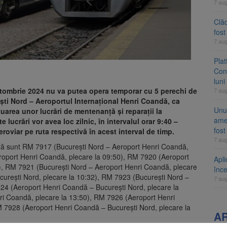
7 au
Clăd
fos
7 au
Pla
Cont
luni
ctombrie 2024 nu va putea opera temporar cu 5 perechi de
7 au
ești Nord – Aeroportul Internațional Henri Coandă, ca
Unul
uarea unor lucrări de mentenanță și reparații la
ame
e lucrări vor avea loc zilnic, în intervalul orar 9:40 –
fos
feroviar pe ruta respectivă în acest interval de timp.
7 au
ră sunt RM 7917 (București Nord – Aeroport Henri Coandă,
roport Henri Coandă, plecare la 09:50), RM 7920 (Aeroport
Apli
), RM 7921 (București Nord – Aeroport Henri Coandă, plecare
înc
urești Nord, plecare la 10:32), RM 7923 (București Nord –
7 au
24 (Aeroport Henri Coandă – București Nord, plecare la
ri Coandă, plecare la 13:50), RM 7926 (Aeroport Henri
M 7928 (Aeroport Henri Coandă – București Nord, plecare la
A