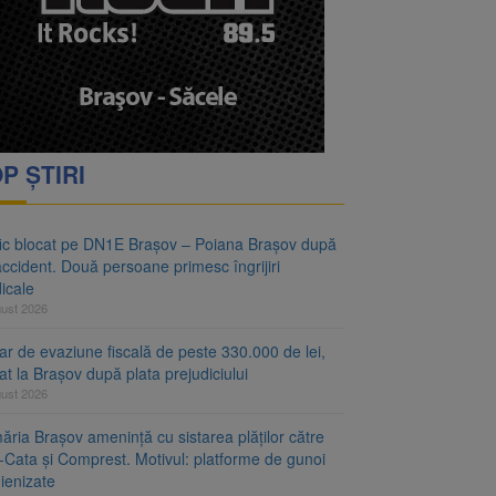
vantgarden. Contractul a
rimesc îngrijiri
P ȘTIRI
fic blocat pe DN1E Brașov – Poiana Brașov după
ccident. Două persoane primesc îngrijiri
icale
gust 2026
r de evaziune fiscală de peste 330.000 de lei,
at la Brașov după plata prejudiciului
gust 2026
ăria Brașov amenință cu sistarea plăților către
-Cata și Comprest. Motivul: platforme de gunoi
ienizate