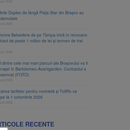
gust 2026
irile Duplex de lângă Piața Star din Brașov au
t demolate
gust 2026
tforma Belvedere de pe Tâmpa intră în renovare.
ract de peste 1 milion de lei și termen de trei
gust 2026
 dintre cele mai mari parcuri ale Brașovului va fi
najat în Bartolomeu-Avantgarden. Contractul a
t semnat (FOTO)
gust 2026
carea tarifelor pentru rovinietă și TollRo va
epe la 1 octombrie 2026
gust 2026
RTICOLE RECENTE