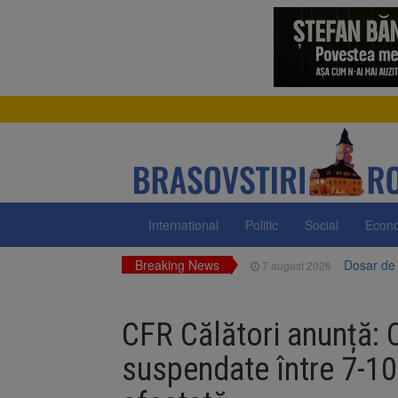
International
Politic
Social
Econ
Breaking News
Dosar de 
7 august 2026
Primăria 
7 august 2026
neigienizate
CFR Călători anunță: C
Clădirile
7 august 2026
suspendate între 7-10
Platforma
7 august 2026
luni