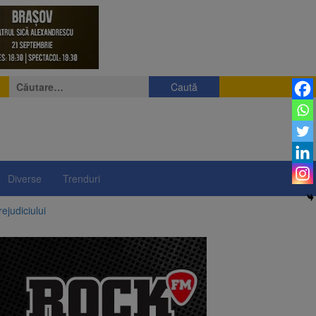
Caută
după:
Diverse
Trenduri
ejudiciului
ul: platforme de gunoi
 lei și termen de trei