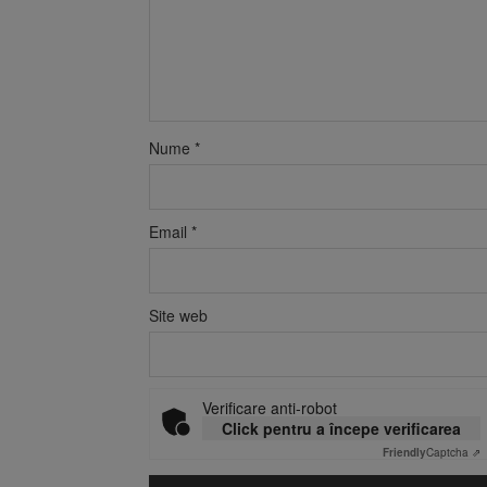
Nume
*
Email
*
Site web
Verificare anti-robot
Click pentru a începe verificarea
Friendly
Captcha ⇗