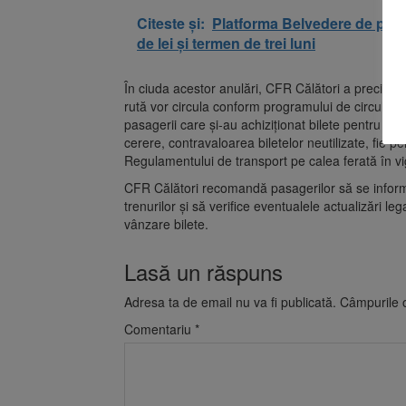
Citeste și:
Platforma Belvedere de pe T
de lei și termen de trei luni
În ciuda acestor anulări, CFR Călători a precizat
rută vor circula conform programului de circulați
pasagerii care și-au achiziționat bilete pentru tren
cerere, contravaloarea biletelor neutilizate, fie p
Regulamentului de transport pe calea ferată în v
CFR Călători recomandă pasagerilor să se informe
trenurilor și să verifice eventualele actualizări lega
vânzare bilete.
Lasă un răspuns
Adresa ta de email nu va fi publicată.
Câmpurile o
Comentariu
*