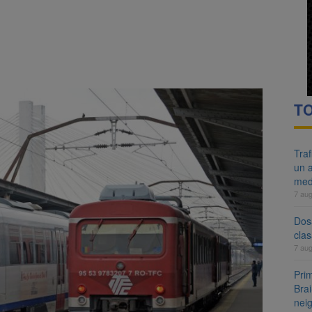
re cele mai mari parcuri ale Brașovului va fi amenajat în Bartolomeu-A
ocat pe DN1E Brașov – Poiana Brașov după un accident. Două persoane p
i
TO
Tra
un a
med
7 au
Dosa
clas
7 au
Prim
Brai
neig