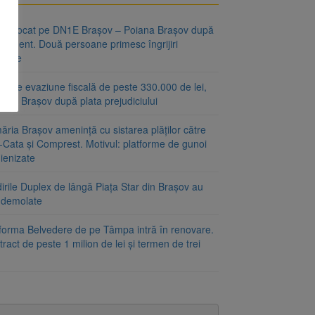
fic blocat pe DN1E Brașov – Poiana Brașov după
ccident. Două persoane primesc îngrijiri
icale
r de evaziune fiscală de peste 330.000 de lei,
at la Brașov după plata prejudiciului
ăria Brașov amenință cu sistarea plăților către
-Cata și Comprest. Motivul: platforme de gunoi
ienizate
irile Duplex de lângă Piața Star din Brașov au
t demolate
tforma Belvedere de pe Tâmpa intră în renovare.
ract de peste 1 milion de lei și termen de trei