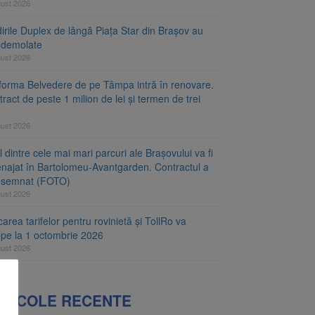
gust 2026
irile Duplex de lângă Piața Star din Brașov au
t demolate
gust 2026
tforma Belvedere de pe Tâmpa intră în renovare.
ract de peste 1 milion de lei și termen de trei
gust 2026
 dintre cele mai mari parcuri ale Brașovului va fi
najat în Bartolomeu-Avantgarden. Contractul a
t semnat (FOTO)
gust 2026
carea tarifelor pentru rovinietă și TollRo va
epe la 1 octombrie 2026
gust 2026
RTICOLE RECENTE