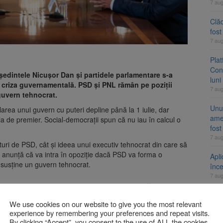
7 au
Clăd
fos
7 au
Pla
Cont
eședintele Nicușor Dan și partidele parlamentare s-a
luni
in criza guvernamentală. PSD și PNL rămân pe poziții
7 au
guvern tehnocrat.
Unul
area unui guvern cu puteri depline până la 1 iulie, dar
ame
ția de premier. Social-democrații spun că nu iau în calcul o
fos
7 au
turi de PSD, cât și ideea unui executiv tehnocrat din care să
R anunță că va intra în opoziție dacă PSD va forma o
Apli
 susține un guvern tehnocrat.
înc
7 au
ei și euro, cu dobânzi neimpozabile de până la 7,50%
We use cookies on our website to give you the most relevant
A
n timp ce UDMR nu a avansat o propunere de premier, dar ar
experience by remembering your preferences and repeat visits.
 va contura. Liderul UDMR, Kelemen Hunor, consideră că
By clicking “Accept”, you consent to the use of ALL the cookies.