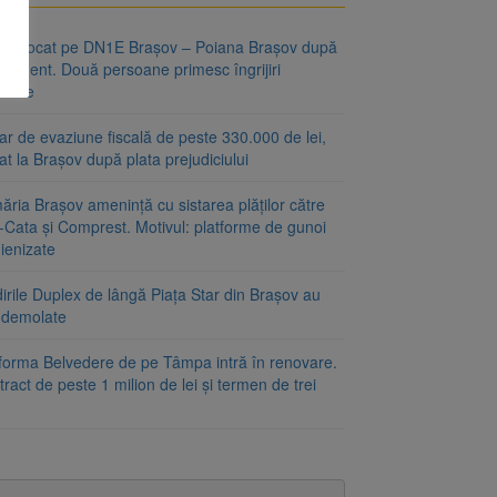
fic blocat pe DN1E Brașov – Poiana Brașov după
ccident. Două persoane primesc îngrijiri
icale
r de evaziune fiscală de peste 330.000 de lei,
at la Brașov după plata prejudiciului
ăria Brașov amenință cu sistarea plăților către
-Cata și Comprest. Motivul: platforme de gunoi
ienizate
irile Duplex de lângă Piața Star din Brașov au
t demolate
tforma Belvedere de pe Tâmpa intră în renovare.
ract de peste 1 milion de lei și termen de trei