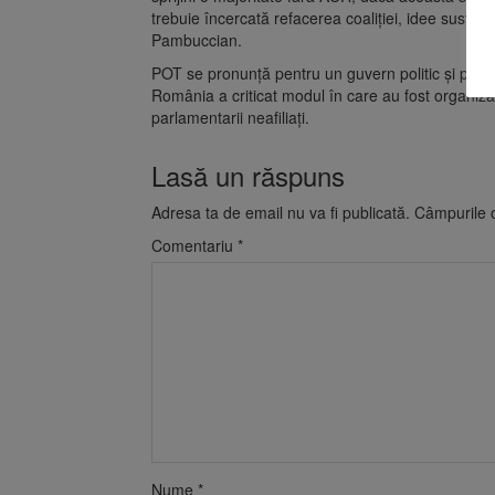
trebuie încercată refacerea coaliției, idee susținut
Pambuccian.
POT se pronunță pentru un guvern politic și pent
România a criticat modul în care au fost organizate
parlamentarii neafiliați.
Lasă un răspuns
Adresa ta de email nu va fi publicată.
Câmpurile o
Comentariu
*
Nume
*