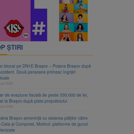
vantgarden. Contractul a
rimesc îngrijiri
P ȘTIRI
fic blocat pe DN1E Brașov – Poiana Brașov după
ccident. Două persoane primesc îngrijiri
icale
gust 2026
r de evaziune fiscală de peste 330.000 de lei,
at la Brașov după plata prejudiciului
gust 2026
ăria Brașov amenință cu sistarea plăților către
-Cata și Comprest. Motivul: platforme de gunoi
ienizate