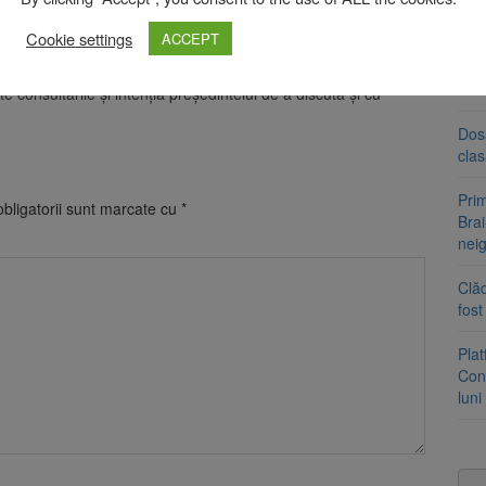
ă și de liderul grupului minorităților naționale, Varujan
Cookie settings
ACCEPT
Tra
un a
ru o formulă de guvernare pro-occidentală, în timp ce SOS
med
 consultările și intenția președintelui de a discuta și cu
Dosa
clas
Prim
bligatorii sunt marcate cu
*
Brai
neig
Clăd
fos
Pla
Cont
luni