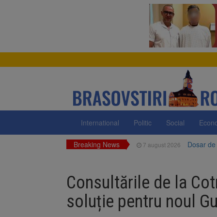
International
Politic
Social
Econ
Breaking News
Dosar de 
7 august 2026
Primăria 
7 august 2026
neigienizate
Consultările de la Cot
Clădirile
7 august 2026
soluție pentru noul G
Platforma
7 august 2026
luni