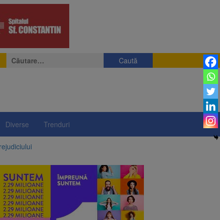
Caută
după:
Diverse
Trenduri
ejudiciului
ul: platforme de gunoi
 lei și termen de trei