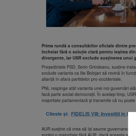
Prima rundă a consultărilor oficiale dintre pr
încheiat fără o soluție clară pentru ieșirea d
divergente, iar USR exclude susținerea unui 
Președintele PSD, Sorin Grindeanu, susține instal
exclude varianta ca Ilie Bolojan să revină în func
alianță în afara partidelor pro-occidentale.
PNL respinge atât varianta unei noi guvernări ală
facă parte social-democrații. În același timp, US
majoritate parlamentară și transmite că nu poate
Citeste și:
FIDELIS VIII: Investiții în l
AUR susține că vrea să își asume guvernarea, î
sprijini o majoritate fără AUR, dacă aceasta se