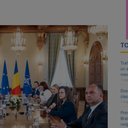
re cele mai mari parcuri ale Brașovului va fi amenajat în Bartolomeu-A
ocat pe DN1E Brașov – Poiana Brașov după un accident. Două persoane p
TO
Tra
un a
med
7 au
Dosa
clas
7 au
Prim
Brai
neig