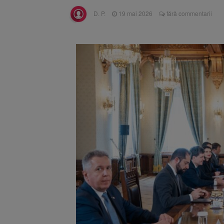
Unul dint
7 august 2026
D. P.
19 mai 2026
fără commentarii
fost semnat (FOTO)
Trafic bl
7 august 2026
medicale