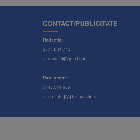
CONTACT/PUBLICITATE
Redactie:
0773.834.740
brasovstiri@gmail.com
Publicitate:
0743.519.669
publicitate [@] brasovstiri.ro