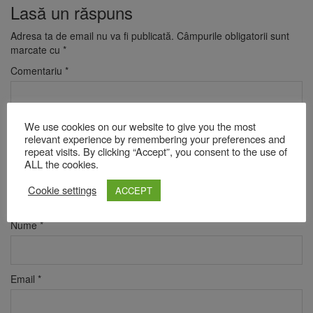
Lasă un răspuns
Adresa ta de email nu va fi publicată.
Câmpurile obligatorii sunt
marcate cu
*
Comentariu
*
We use cookies on our website to give you the most
relevant experience by remembering your preferences and
repeat visits. By clicking “Accept”, you consent to the use of
ALL the cookies.
Cookie settings
ACCEPT
Nume
*
Email
*