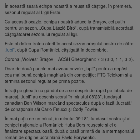
În această seară echipa noastră a reușit să câștige, în premieră,
sezonul regulat al Ligii Erste.
Cu această ocazie, echipa noastră aduce la Brașov, cel puțin
pentru un sezon, „Cupa László Bíró”, cupă transmisibilă acordată
câștigătoarei sezonului regulat al ligii.
Este al doilea trofeu oferit în acest sezon orașului nostru de către
„lupi”,
după Cupa României, câștigată în decembrie.
Corona „Wolves” Brașov – ACSH Gheorgheni: 7-3 (3-0, 1-1, 3-2).
Doar de două puncte mai aveau nevoie „lupii” pentru a depăși
cea mai bună echipă maghiară din competiție: FTC Telekom și a
termina sezonul regulat pe prima poziție.
Intrați pe gheață cu gândul de a se desprinde rapid pe tabela de
marcaj, „lupii” au deschis scorul în minutul 08’23”, fundașul
canadian Ben Wilson marcând spectaculos după o fază „lucrată”
de conaționalii săi Carlo Finucci și Cody Fowlie.
În mai puțin de un minut, în minutul 09’18”, fundașul nostru și al
echipei naționale a României: Huba Bors reușește și el o
finalizare spectaculoasă, după o pasă primită de la internaționalul
român de origine ucrainiană Pavlo Borysenko.