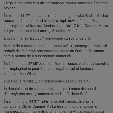
La gol a mai contribuit alt internațional român: atacantul Zsombor
Molnár.
În minutul 11’17”, atacantul român de origine cehă Radim Valchar
reușește să marcheze și el pentru „lupi” deviind în poartă șutul
internaționalului francez, fundaș al „lupilor”: Olivier Damme-Malka.
La gol a mai contribuit același Zsombor Molnár.
După prima repriză „lupii” conduceau cu scorul de 3-0.
În ce-a de-a doua repriză, în minutul 33’10”, oaspeții au reușit să
reducă din diferență prin atacantul canadian Oullette St. Amant,
care a profitat de o superioritate numerică.
Însă în minutul 37’05” Zsombor Molnár reușește să ducă scorul la
4-1 împingând în poartă un puc, după un șut al fundașului
canadian Ben Wilson.
După două reprize „lupii” conduceau cu scorul de 4-1.
În debutul celei de-a treia reprize oaspeții reduc din nou din
diferență prin același atacant canadian Oullette St. Amant.
Însă, în minutul 44’37”, internaționalul francez de origine
canadiană Olivier Damme-Malka iese din nou „la rampă” și
marchează cu un șut extraordinar, direct la vinclu, după o pasă