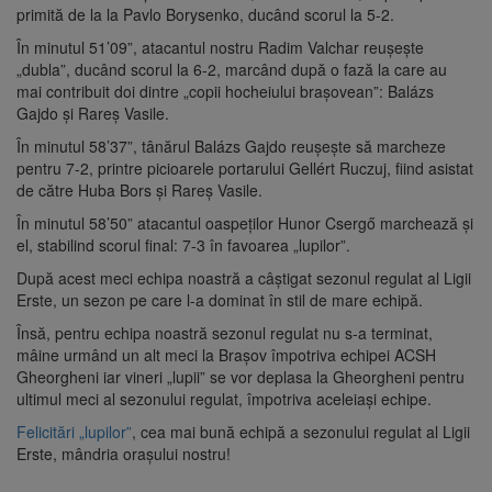
primită de la la Pavlo Borysenko, ducând scorul la 5-2.
În minutul 51’09”, atacantul nostru Radim Valchar reușește
„dubla”, ducând scorul la 6-2, marcând după o fază la care au
mai contribuit doi dintre „copii hocheiului brașovean”: Balázs
Gajdo și Rareș Vasile.
În minutul 58’37”, tânărul Balázs Gajdo reușește să marcheze
pentru 7-2, printre picioarele portarului Gellért Ruczuj, fiind asistat
de către Huba Bors și Rareș Vasile.
În minutul 58’50” atacantul oaspeților Hunor Csergő marchează și
el, stabilind scorul final: 7-3 în favoarea „lupilor”.
După acest meci echipa noastră a câștigat sezonul regulat al Ligii
Erste, un sezon pe care l-a dominat în stil de mare echipă.
Însă, pentru echipa noastră sezonul regulat nu s-a terminat,
mâine urmând un alt meci la Brașov împotriva echipei ACSH
Gheorgheni iar vineri „lupii” se vor deplasa la Gheorgheni pentru
ultimul meci al sezonului regulat, împotriva aceleiași echipe.
Felicitări „lupilor”
, cea mai bună echipă a sezonului regulat al Ligii
Erste, mândria orașului nostru!