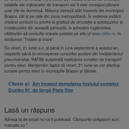
valabile ale mijloacelor de transport vor fi cele corespunzătoare
unei zile de duminică. Măsura vizează atât traseele din municipiul
Brașov, cât și pe cele din zona metropolitană. În vederea evitării
oricărei confuzii cu privire la graficul de circulație a autobuzelor și
troleibuzelor din această perioadă, le adresăm rugămintea
călătorilor
să consulte orarele postate pe site-ul
www.ratbv.ro
, în
secțiunea ”Trasee și orare”.
De vineri, 21 iunie a.c. și până în luna septembrie a acestui an,
respectiv până la reînceperea cursurilor școlare din învățământul
preuniversitar, RATBV suspendă realizarea curselor de transport
pentru elevi. Menționăm faptul că vineri, 21 iunie se vor efectua
cursele pentru elevi în municipiile Brașov și Săcele.
Citeste și:
Am început demolarea fostului complex
Duplex 91, de lângă Piața Star
Lasă un răspuns
Adresa ta de email nu va fi publicată.
Câmpurile obligatorii sunt
marcate cu
*