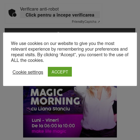
Verificare anti-robot
Click pentru a începe verificarea
Friendly
Captcha ⇗
We use cookies on our website to give you the most
Acest site folosește Akismet pentru a reduce spamul.
Află cum
relevant experience by remembering your preferences and
sunt procesate datele comentariilor tale
.
repeat visits. By clicking “Accept”, you consent to the use of
ALL the cookies.
Cookie settings
ACCEPT