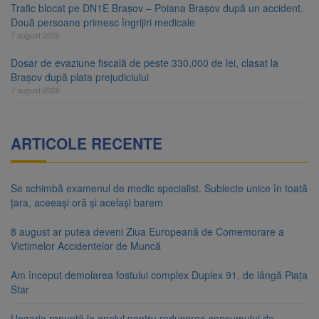
Trafic blocat pe DN1E Brașov – Poiana Brașov după un accident.
Două persoane primesc îngrijiri medicale
7 august 2026
Dosar de evaziune fiscală de peste 330.000 de lei, clasat la
Brașov după plata prejudiciului
7 august 2026
ARTICOLE RECENTE
Se schimbă examenul de medic specialist. Subiecte unice în toată
țara, aceeași oră și același barem
8 august ar putea deveni Ziua Europeană de Comemorare a
Victimelor Accidentelor de Muncă
Am început demolarea fostului complex Duplex 91, de lângă Piața
Star
Ungaria renunță la apelul pentru reducerea consumului de