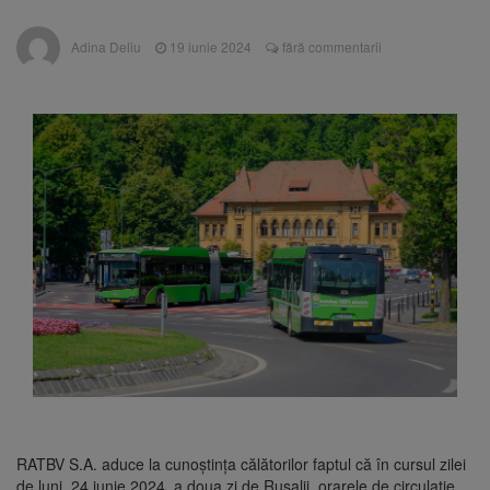
Nivelul Dunării a început să crească
Asociația Română pentru
8 august 2026
Adina Deliu
19 iunie 2024
fără commentarii
Iluminat cere reducerea luminii pe timpul
nopții, nu oprirea iluminatului public
Trafic blocat pe DN1E Brașov
7 august 2026
– Poiana Brașov după un accident. Două
persoane primesc îngrijiri medicale
Se schimbă examenul de
8 august 2026
medic specialist. Subiecte unice în toată țara,
aceeași oră și același barem
RATBV S.A. aduce la cunoştinţa călătorilor faptul că în cursul zilei
de luni, 24 iunie 2024, a doua zi de Rusalii, orarele de circulaţie