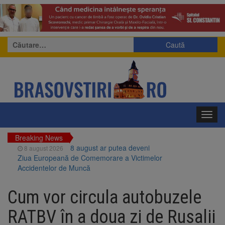
Caută
după:
Toggl
navig
Breaking News
8 august ar putea deveni
8 august 2026
Ziua Europeană de Comemorare a Victimelor
Accidentelor de Muncă
Am început demolarea
8 august 2026
fostului complex Duplex 91, de lângă Piața
Cum vor circula autobuzele
Star
Ungaria renunță la apelul
8 august 2026
RATBV în a doua zi de Rusalii
pentru reducerea consumului de energie.