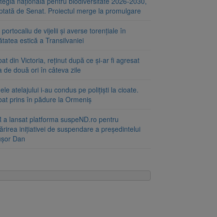
tegia națională pentru biodiversitate 2026-2030,
ptată de Senat. Proiectul merge la promulgare
portocaliu de vijelii și averse torențiale în
tatea estică a Transilvaniei
at din Victoria, reținut după ce și-ar fi agresat
a de două ori în câteva zile
le atelajului i-au condus pe polițiști la cioate.
bat prins în pădure la Ormeniș
 a lansat platforma suspeND.ro pentru
rirea inițiativei de suspendare a președintelui
ușor Dan