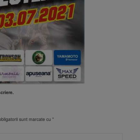
criere.
bligatorii sunt marcate cu
*