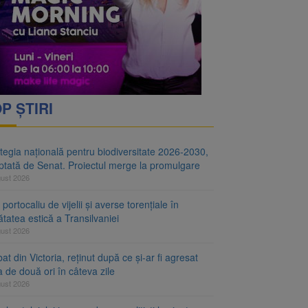
i decid dacă începe
ul merge la promulgare
P ȘTIRI
tegia națională pentru biodiversitate 2026-2030,
ptată de Senat. Proiectul merge la promulgare
gust 2026
portocaliu de vijelii și averse torențiale în
tatea estică a Transilvaniei
gust 2026
at din Victoria, reținut după ce și-ar fi agresat
a de două ori în câteva zile
gust 2026