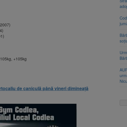
Stra
ado
Cod 
jumă
 2007)
4)
Bărb
01)
soți
Urme
Băr
 -105kg, +105kg
AUR
urmă
Nic
tocaliu de caniculă până vineri dimineață