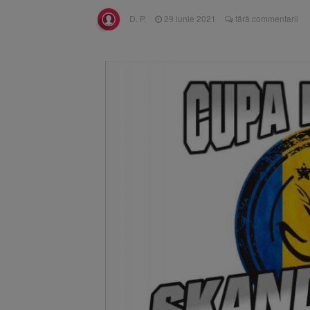
Înalta Cu
6 august 2026
D. P.
29 iunie 2021
fără commentarii
procesul
Strategia
6 august 2026