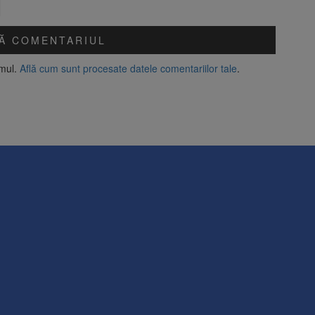
amul.
Află cum sunt procesate datele comentariilor tale
.