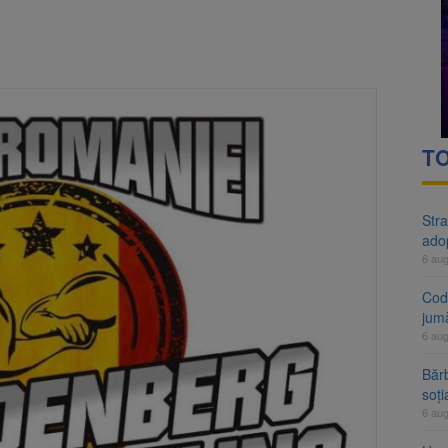
rte analizează dosarul lui Călin Georgescu și Horațiu Potra. Judecători
 națională pentru biodiversitate 2026-2030, adoptată de Senat. Proiect
TO
Stra
ado
6 au
Cod 
jumă
6 au
Bărb
soți
6 au