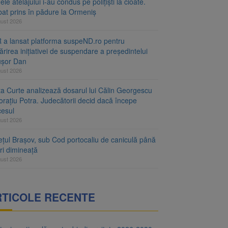
le atelajului i-au condus pe polițiști la cioate.
bat prins în pădure la Ormeniș
gust 2026
 a lansat platforma suspeND.ro pentru
rirea inițiativei de suspendare a președintelui
ușor Dan
gust 2026
ta Curte analizează dosarul lui Călin Georgescu
orațiu Potra. Judecătorii decid dacă începe
cesul
gust 2026
ețul Brașov, sub Cod portocaliu de caniculă până
ri dimineață
gust 2026
RTICOLE RECENTE