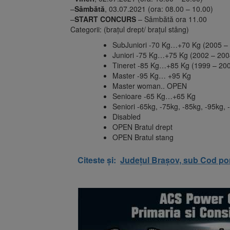
–
Sâmbătă
, 03.07.2021 (ora: 08.00 – 10.00)
–
START CONCURS
– Sâmbătă ora 11.00
Categorii: (brațul drept/ brațul stâng)
SubJuniori -70 Kg…+70 Kg (2005 –
Juniori -75 Kg…+75 Kg (2002 – 200
Tineret -85 Kg…+85 Kg (1999 – 20
Master -95 Kg… +95 Kg
Master woman.. OPEN
Senioare -65 Kg…+65 Kg
Seniori -65kg, -75kg, -85kg, -95kg,
Disabled
OPEN Bratul drept
OPEN Bratul stang
Citeste și:
Județul Brașov, sub Cod por