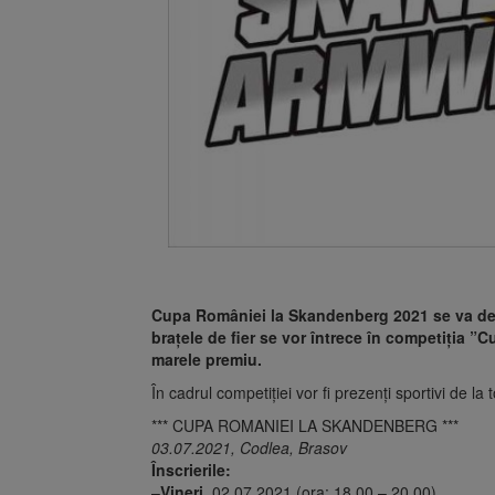
Cupa României la Skandenberg 2021 se va desf
brațele de fier se vor întrece în competiția 
marele premiu.
În cadrul competiției vor fi prezenți sportivi de la 
*** CUPA ROMANIEI LA SKANDENBERG ***
03.07.2021, Codlea, Brasov
Înscrierile:
–
Vineri
, 02.07.2021 (ora: 18.00 – 20.00)