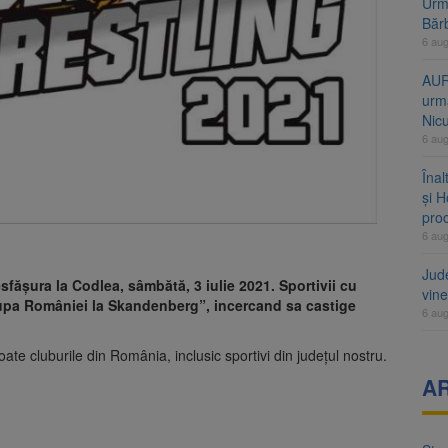
Urme
Băr
6 au
AUR
urmă
Nic
6 au
Înal
și H
pro
6 au
Jud
ășura la Codlea, sâmbătă, 3 iulie 2021. Sportivii cu
vine
”Cupa României la Skandenberg”, incercand sa castige
6 au
toate cluburile din România, inclusic sportivi din județul nostru.
A