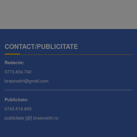
CONTACT/PUBLICITATE
Redactie:
0773.834.740
brasovstiri@gmail.com
Publicitate:
0743.519.669
publicitate [@] brasovstiri.ro