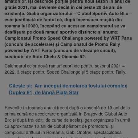
amatorilor, își deschide porțile pentru noul sezon în anul de
grație 2021, mai devreme decât în cei peste 20 de ani de
existență. Graba organizatorului – Clubul Sportiv Auto Blic –
este justificată de faptul că, după încercarea reușită din
toamna lui 2020, începând cu acest an campionatul se va
desfășura pe două ramuri sportive distincte și anume:
Campionatul Promo Speed Challenge powered by WRT Parts
(concurs de accelerare) și Campionatul de Promo Rally
powered by WRT Parts (concurs de viteză pe circuit),
susținute de Auto Chelu & Dinamic 92.
Calendarul celor două ramuri cuprinde pentru sezonul 2021 –
2022, 3 etape pentru Speed Challenge și 5 etape pentru Rally.
Citeste și:
Am început demolarea fostului complex
Duplex 91, de lângă Piața Star
Revenite în toamna anului trecut după o absență de 19 ani de la
prima cursă de accelerare organizată în Brașov de Clubul Auto
Blic și după trei ediții de curse de același gen organizate în urmă
cu aproximativ 10 ani de clubul păstorit de promotorul și
campionul driftului în România, Gabi Onofrei, spectaculoasa