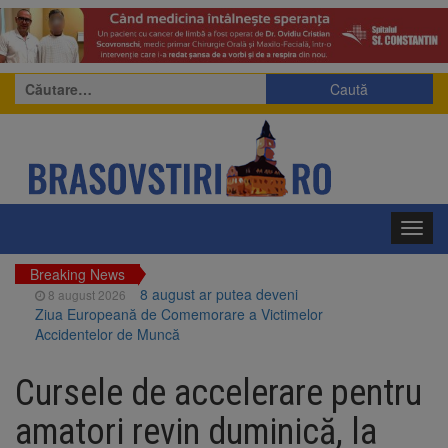
Caută
după:
Toggl
navig
Breaking News
8 august ar putea deveni
8 august 2026
Ziua Europeană de Comemorare a Victimelor
Accidentelor de Muncă
Am început demolarea
8 august 2026
fostului complex Duplex 91, de lângă Piața
Cursele de accelerare pentru
Star
Ungaria renunță la apelul
8 august 2026
amatori revin duminică, la
pentru reducerea consumului de energie.