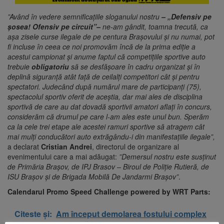
”Având în vedere semnificațiile sloganului nostru
– „Defensiv pe
șosea! Ofensiv pe circuit”–
ne-am gândit, toamna trecută, ca
așa zisele curse ilegale de pe centura Brașovului și nu numai, pot
fi incluse în ceea ce noi promovăm încă de la prima ediție a
acestui campionat și anume faptul că competițiile sportive auto
trebuie
obligatoriu
să se desfășoare în cadru organizat și în
deplină siguranță atât față de ceilalți competitori cât și pentru
spectatori. Judecând după numărul mare de participanți (75),
spectacolul sportiv oferit de aceștia, dar mai ales de disciplina
sportivă de care au dat dovadă sportivii amatori aflați în concurs,
considerăm că drumul pe care l-am ales este unul bun. Sperăm
ca la cele trei etape ale acestei ramuri sportive să atragem cât
mai mulți conducători auto extrăgându-i din manifestațiile ilegale”,
a declarat
Cristian Andrei
, directorul de organizare al
evenimentului care a mai adăugat:
”Demersul nostru
este susținut
de Primăria Brașov, de IPJ Brasov – Biroul de Poliție Rutieră, de
ISU Brașov și de Brigada Mobilă De Jandarmi Brașov”
.
Calendarul Promo Speed Challenge powered by WRT Parts:
Citeste și:
Am început demolarea fostului complex