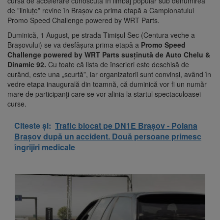
cursă de accelerare cunoscută în limbaj popular sub denumirea
de ”liniuțe” revine în Brașov ca prima etapă a Campionatului
Promo Speed Challenge powered by WRT Parts.
Duminică, 1 August, pe strada Timișul Sec (Centura veche a
Brașovului) se va desfășura prima etapă a
Promo Speed
Challenge powered by WRT Parts susținută de Auto Chelu &
Dinamic 92.
Cu toate că lista de înscrieri este deschisă de
curând, este una „scurtă”, iar organizatorii sunt convinși, având în
vedre etapa inaugurală din toamnă, că duminică vor fi un număr
mare de participanți care se vor alinia la startul spectaculoasei
curse.
Citeste și:
Trafic blocat pe DN1E Brașov - Poiana
Brașov după un accident. Două persoane primesc
îngrijiri medicale