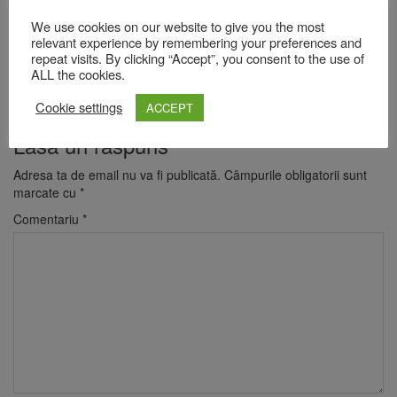
Duplex 91, de lângă Piața Star
We use cookies on our website to give you the most
relevant experience by remembering your preferences and
Etapa 1 – Duminică, 1 August 2021
repeat visits. By clicking “Accept”, you consent to the use of
Etapa 2 – Duminică, 29 August 2021
ALL the cookies.
Etapa 3 – Duminică, 26 Septembrie 2021
Cookie settings
ACCEPT
Lasă un răspuns
Adresa ta de email nu va fi publicată.
Câmpurile obligatorii sunt
marcate cu
*
Comentariu
*