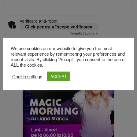
Verificare anti-robot
Click pentru a începe verificarea
Friendly
Captcha ⇗
We use cookies on our website to give you the most
relevant experience by remembering your preferences and
Acest site folosește Akismet pentru a reduce spamul.
Află cum
repeat visits. By clicking “Accept”, you consent to the use of
sunt procesate datele comentariilor tale
.
ALL the cookies.
Cookie settings
ACCEPT