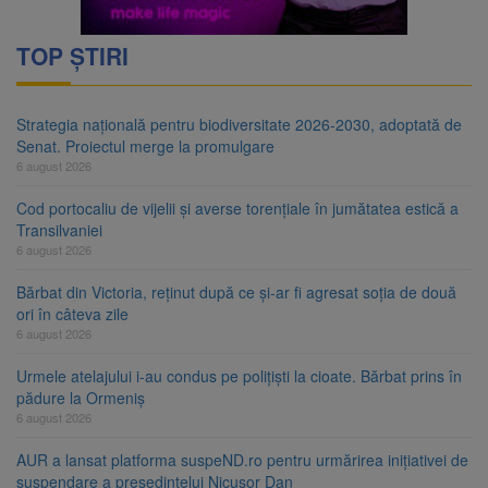
TOP ȘTIRI
Strategia națională pentru biodiversitate 2026-2030, adoptată de
Senat. Proiectul merge la promulgare
6 august 2026
Cod portocaliu de vijelii și averse torențiale în jumătatea estică a
Transilvaniei
6 august 2026
Bărbat din Victoria, reținut după ce și-ar fi agresat soția de două
ori în câteva zile
6 august 2026
Urmele atelajului i-au condus pe polițiști la cioate. Bărbat prins în
pădure la Ormeniș
6 august 2026
AUR a lansat platforma suspeND.ro pentru urmărirea inițiativei de
suspendare a președintelui Nicușor Dan