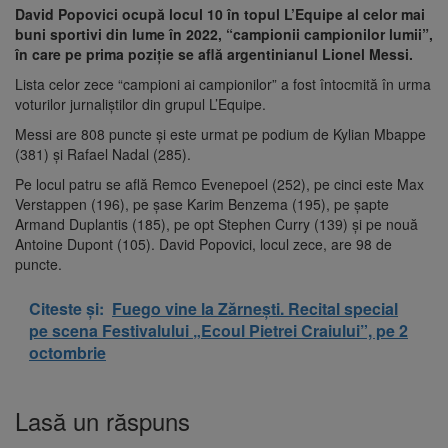
David Popovici ocupă locul 10 în topul L’Equipe al celor mai
buni sportivi din lume în 2022, “campionii campionilor lumii”,
în care pe prima poziţie se află argentinianul Lionel Messi.
Lista celor zece “campioni ai campionilor” a fost întocmită în urma
voturilor jurnaliştilor din grupul L’Equipe.
Messi are 808 puncte şi este urmat pe podium de Kylian Mbappe
(381) şi Rafael Nadal (285).
Pe locul patru se află Remco Evenepoel (252), pe cinci este Max
Verstappen (196), pe şase Karim Benzema (195), pe şapte
Armand Duplantis (185), pe opt Stephen Curry (139) şi pe nouă
Antoine Dupont (105). David Popovici, locul zece, are 98 de
puncte.
Citeste și:
Fuego vine la Zărnești. Recital special
pe scena Festivalului „Ecoul Pietrei Craiului”, pe 2
octombrie
Lasă un răspuns