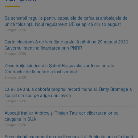
Se schimbă regulile pentru capsulele de cafea și ambalajele de
unică folosință. Noul regulament UE se aplică din 12 august
9 august 2026
Carte electronică de identitate gratuită până pe 29 august 2026.
Guvernul menține finanțarea prin PNRR
9 august 2026
Zece troițe istorice din Șcheii Brașovului vor fi restaurate.
Contractul de finanțare a fost semnat
9 august 2026
La 97 de ani, a doborât propriul record mondial. Betty Bromage a
zburat din nou pe aripa unui avion
9 august 2026
Avocații fraților Andrew și Tristan Tate cer eliberarea lor pe
cauțiune în SUA
9 august 2026
Se schimbă examenul de medic specialist. Subiecte unice în toată