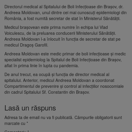
Directorul medical al Spitalului de Boli Infecțioase din Brașov, dr.
Andreea Moldovan, unul dintre cei mai cunoscuți epidemiologi din
România, a fost numită secretar de stat în Ministerul Sănătății.
Medicul brașovean este prima numire în echipa lui Vlad
Voiculescu, de la preluarea conducerii Ministerului Sănătății.
Andreea Moldovan l-a înlocuit în funcția de secretar de stat pe
medicul Dragoș Garofil.
Andreea Moldovan este medic primar de boli infecțioase și medic
specialist epidemiolog la Spitalul de Boli Infecțioase din Brașov,
aflat în prima linie în lupta cu pandemia.
De anul trecut, ea ocupă și funcția de director medical al
spitalului. Anterior, medicul Andreea Moldovan a coordonat
Compartimentul de prevenire şi control al infecţiilor nosocomiale
din cadrul Spitalului Sf. Constantin din Braşov.
Lasă un răspuns
Adresa ta de email nu va fi publicată.
Câmpurile obligatorii sunt
marcate cu
*