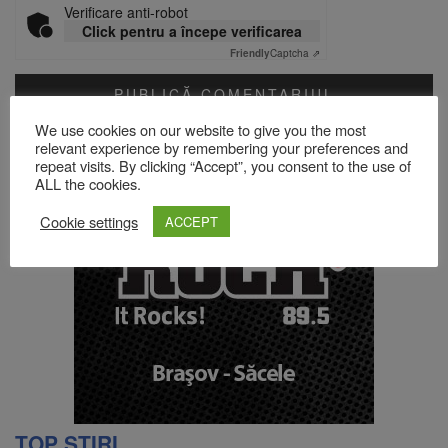
Verificare anti-robot
Click pentru a începe verificarea
Friendly
Captcha ⇗
We use cookies on our website to give you the most
Acest site folosește Akismet pentru a reduce spamul.
Află cum
relevant experience by remembering your preferences and
sunt procesate datele comentariilor tale
.
repeat visits. By clicking “Accept”, you consent to the use of
ALL the cookies.
Cookie settings
ACCEPT
TOP ȘTIRI