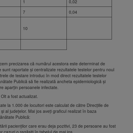
1
0,02
7
0,04
10
 facem precizarea că numărul acestora este determinat de
 sunt raportate și centralizate rezultatele testelor pentru noul
rele de testare introduc în mod direct rezultatele testelor
Sănătate Publică să fie realizată ancheta epidemiologică și
care aparțin persoanele infectate.
Olt a fost actualizat.
tate la 1.000 de locuitori este calculat de către Direcțiile de
și al județelor. Mai jos aveți graficul realizat în baza
Sănătate Publică:
ării pacienților care erau deja pozitivi, 23 de persoane au fost
r cazuri o regăsiți în tabelul de mai jos.