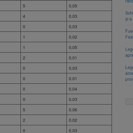
răco
5
0,05
Sch
4
0,03
și a
0
0,03
Fueg
Fest
1
0,02
1
0,05
Leg
apr
2
0,01
Lege
0
0,03
ame
0
0,01
pro
0
0,04
0
0,03
5
0,06
2
0,02
0
0,03