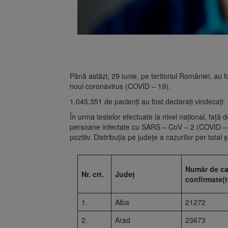
Până astăzi, 29 iunie, pe teritoriul României, au
noul coronavirus (COVID – 19).
1.045.351 de pacienți au fost declarați vindecați.
În urma testelor efectuate la nivel național, față 
persoane infectate cu SARS – CoV – 2 (COVID – 19
pozitiv. Distribuția pe județe a cazurilor per total 
Număr de ca
Nr. crt.
Județ
confirmate(t
1.
Alba
21272
2.
Arad
23673