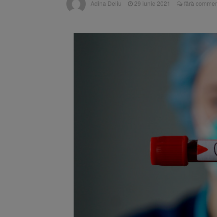
Adina Deliu
29 iunie 2021
fără commen