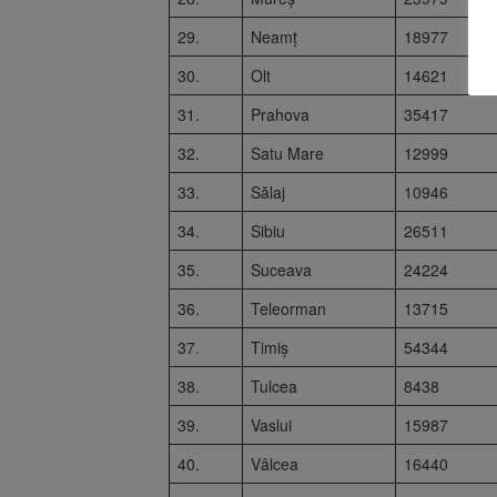
29.
Neamț
18977
30.
Olt
14621
31.
Prahova
35417
32.
Satu Mare
12999
33.
Sălaj
10946
34.
Sibiu
26511
35.
Suceava
24224
36.
Teleorman
13715
37.
Timiș
54344
38.
Tulcea
8438
39.
Vaslui
15987
40.
Vâlcea
16440