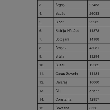
3.
Argeș
27453
4.
Bacău
26083
5.
Bihor
29285
6.
Bistrița-Năsăud
11878
7.
Botoșani
14188
8.
Brașov
43681
9.
Brăila
13294
10.
Buzău
12582
11.
Caraș-Severin
11484
12.
Călărași
10060
13.
Cluj
57577
14.
Constanța
42957
15.
Covasna
8556