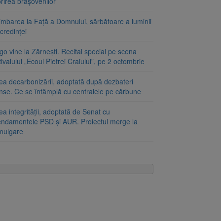
rirea brașovenilor
imbarea la Față a Domnului, sărbătoare a luminii
 credinței
o vine la Zărnești. Recital special pe scena
ivalului „Ecoul Pietrei Craiului”, pe 2 octombrie
ea decarbonizării, adoptată după dezbateri
inse. Ce se întâmplă cu centralele pe cărbune
a integrității, adoptată de Senat cu
ndamentele PSD și AUR. Proiectul merge la
mulgare