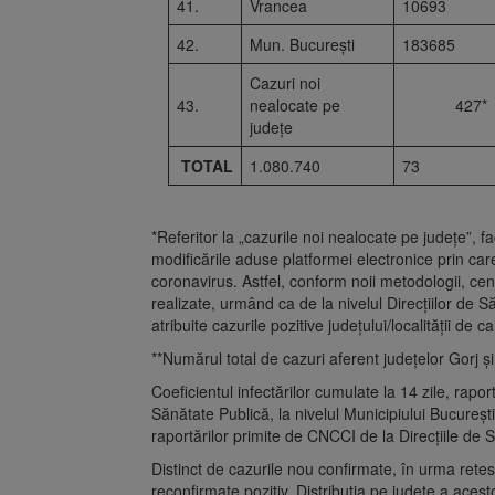
41.
Vrancea
10693
42.
Mun. București
183685
Cazuri noi
43.
nealocate pe
427*
județe
TOTAL
1.080.740
73
*Referitor la „cazurile noi nealocate pe județe”,
modificările aduse platformei electronice prin care
coronavirus. Astfel, conform noii metodologii, cent
realizate, urmând ca de la nivelul Direcțiilor de 
atribuite cazurile pozitive județului/localității de 
**Numărul total de cazuri aferent județelor Gorj și 
Coeficientul infectărilor cumulate la 14 zile, rapor
Sănătate Publică, la nivelul Municipiului București 
raportărilor primite de CNCCI de la Direcțiile de 
Distinct de cazurile nou confirmate, în urma retest
reconfirmate pozitiv. Distribuția pe județe a acesto