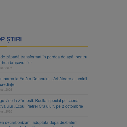
P ȘTIRI
 de zăpadă transformat în perdea de apă, pentru
rirea brașovenilor
gust 2026
imbarea la Față a Domnului, sărbătoare a luminii
 credinței
gust 2026
o vine la Zărnești. Recital special pe scena
ivalului „Ecoul Pietrei Craiului”, pe 2 octombrie
gust 2026
ea decarbonizării, adoptată după dezbateri