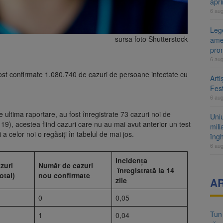
apr
6 au
Lege
sursa foto Shutterstock
ame
pro
6 au
 fost confirmate 1.080.740 de cazuri de persoane infectate cu
Arti
Fest
6 au
de ultima raportare, au fost înregistrate 73 cazuri noi de
Uni
), acestea fiind cazuri care nu au mai avut anterior un test
mili
și a celor noi o regăsiți în tabelul de mai jos.
îng
6 au
Incidența
zuri
Număr de cazuri
înregistrată la 14
otal)
nou confirmate
A
zile
0
0,05
Tun
1
0,04