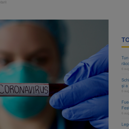
tarii
TO
Tun
răco
6 au
Sch
și a
6 au
Fueg
Fest
6 au
Leg