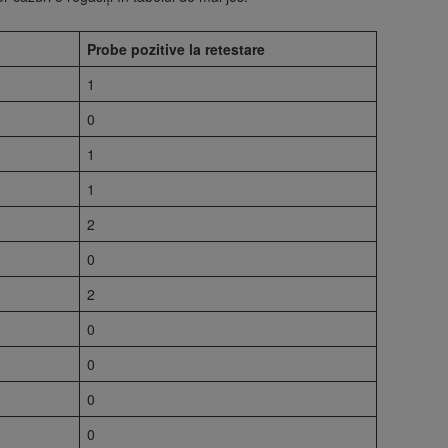
Probe pozitive la retestare
1
0
1
1
2
0
2
0
0
0
0