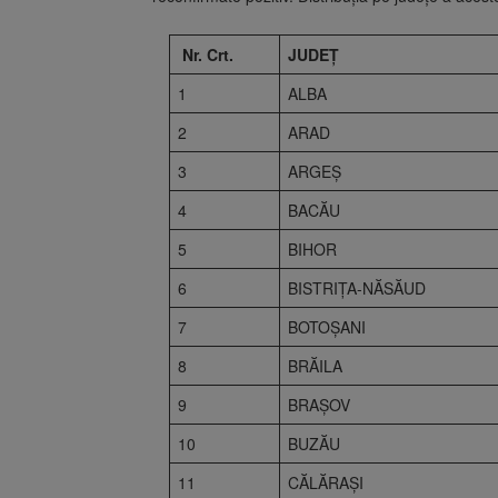
Nr. Crt.
JUDEȚ
1
ALBA
2
ARAD
3
ARGEŞ
4
BACĂU
5
BIHOR
6
BISTRIŢA-NĂSĂUD
7
BOTOŞANI
8
BRĂILA
9
BRAŞOV
10
BUZĂU
11
CĂLĂRAŞI