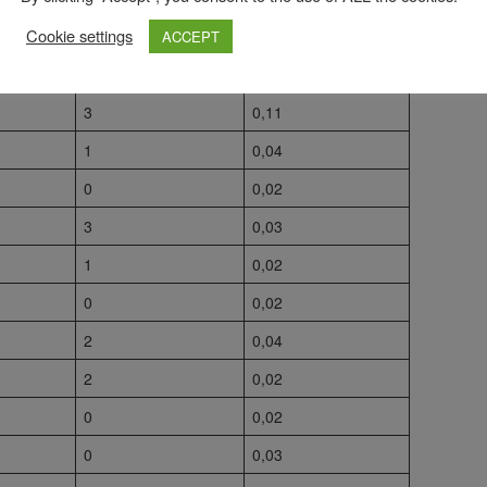
Cookie settings
0
0,04
ACCEPT
-1**
0,05
3
0,11
1
0,04
0
0,02
3
0,03
1
0,02
0
0,02
2
0,04
2
0,02
0
0,02
0
0,03