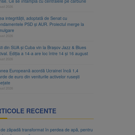
inse. Ce se întâmplă cu centralele pe cărbune
gust 2026
a integrității, adoptată de Senat cu
ndamentele PSD și AUR. Proiectul merge la
mulgare
gust 2026
ști din SUA și Cuba vin la Brașov Jazz & Blues
ival. Ediția a 14-a are loc între 14 și 16 august
gust 2026
unea Europeană acordă Ucrainei încă 1,4
arde de euro din veniturile activelor rusești
hețate
gust 2026
RTICOLE RECENTE
 de zăpadă transformat în perdea de apă, pentru