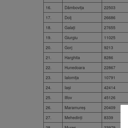
16.
Dâmbovița
22503
17.
Dolj
26686
18.
Galați
27655
19.
Giurgiu
11025
20.
Gorj
9213
21.
Harghita
8286
22.
Hunedoara
22867
23.
Ialomița
10791
24.
Iași
42414
25.
Ilfov
45126
26.
Maramureș
20409
27.
Mehedinți
8339
28.
Mureș
23979