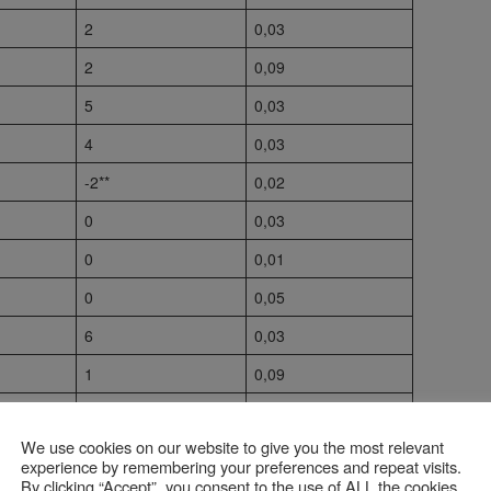
2
0,03
2
0,09
5
0,03
4
0,03
-2**
0,02
0
0,03
0
0,01
0
0,05
6
0,03
1
0,09
2
0,05
We use cookies on our website to give you the most relevant
0
0,02
experience by remembering your preferences and repeat visits.
By clicking “Accept”, you consent to the use of ALL the cookies.
3
0,05