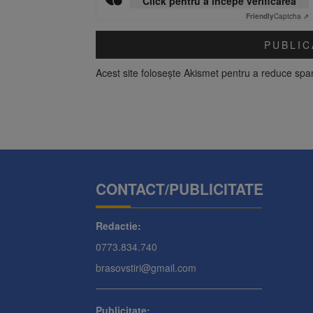
Click pentru a începe verificarea
Friendly
Captcha ⇗
Acest site folosește Akismet pentru a reduce sp
CONTACT/PUBLICITATE
Redactie:
0773.834.740
brasovstiri@gmail.com
Publicitate: