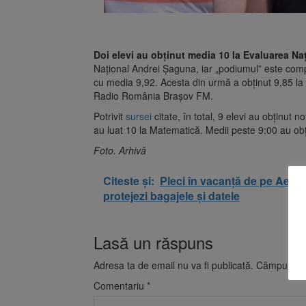
Doi elevi au obținut media 10 la Evaluarea Naț
Național Andrei Șaguna, iar „podiumul” este comp
cu media 9,92. Acesta din urmă a obținut 9,85 la
Radio România Brașov FM.
Potrivit
sursei
citate, în total, 9 elevi au obținut
au luat 10 la Matematică. Medii peste 9:00 au obț
Foto. Arhivă
Citeste și:
Pleci în vacanță de pe Aeropo
protejezi bagajele și datele
Lasă un răspuns
Adresa ta de email nu va fi publicată.
Câmpurile o
Comentariu
*