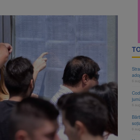
rte analizează dosarul lui Călin Georgescu și Horațiu Potra. Judecători
 națională pentru biodiversitate 2026-2030, adoptată de Senat. Proiect
TO
Stra
ado
6 au
Cod 
jumă
6 au
Bărb
soți
6 au