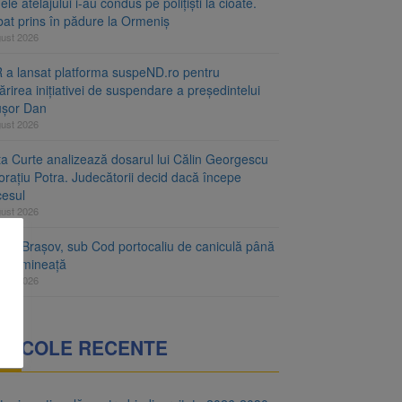
le atelajului i-au condus pe polițiști la cioate.
bat prins în pădure la Ormeniș
gust 2026
 a lansat platforma suspeND.ro pentru
rirea inițiativei de suspendare a președintelui
ușor Dan
gust 2026
ta Curte analizează dosarul lui Călin Georgescu
orațiu Potra. Judecătorii decid dacă începe
cesul
gust 2026
ețul Brașov, sub Cod portocaliu de caniculă până
ri dimineață
gust 2026
RTICOLE RECENTE