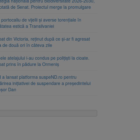
tegia națională pentru biodiversitate 2026-2030,
ptată de Senat. Proiectul merge la promulgare
portocaliu de vijelii și averse torențiale în
tatea estică a Transilvaniei
at din Victoria, reținut după ce și-ar fi agresat
a de două ori în câteva zile
le atelajului i-au condus pe polițiști la cioate.
bat prins în pădure la Ormeniș
 a lansat platforma suspeND.ro pentru
rirea inițiativei de suspendare a președintelui
ușor Dan