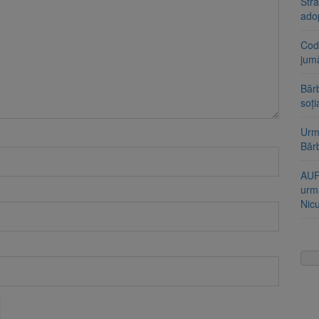
Stra
ado
Cod 
jumă
Bărb
soți
Urme
Băr
AUR
urmă
Nic