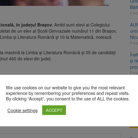
Urme
Băr
6 au
ională, în județul Brașov.
Ambii sunt elevi ai Colegiului
AUR
letat de un elev al Școlii Gimnaziale numărul 11 din Brașov,
urmă
 Limba și Literatura Română și 10 la Matematică, notează
Nic
6 au
 nota maximă la Limba și Literatura Română și 35 de candidați
Înal
inut 460 de elevi din județ.
și H
pro
6 au
rtul Brașov? Polițiștii te previn cum să îți
Jud
We use cookies on our website to give you the most relevant
vine
experience by remembering your preferences and repeat visits.
6 au
By clicking “Accept”, you consent to the use of ALL the cookies.
Cookie settings
ACCEPT
A
bligatorii sunt marcate cu
*