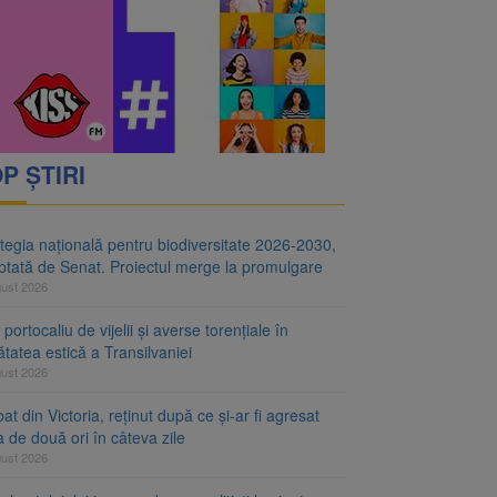
i decid dacă începe
ul merge la promulgare
P ȘTIRI
tegia națională pentru biodiversitate 2026-2030,
ptată de Senat. Proiectul merge la promulgare
gust 2026
portocaliu de vijelii și averse torențiale în
tatea estică a Transilvaniei
gust 2026
at din Victoria, reținut după ce și-ar fi agresat
a de două ori în câteva zile
gust 2026