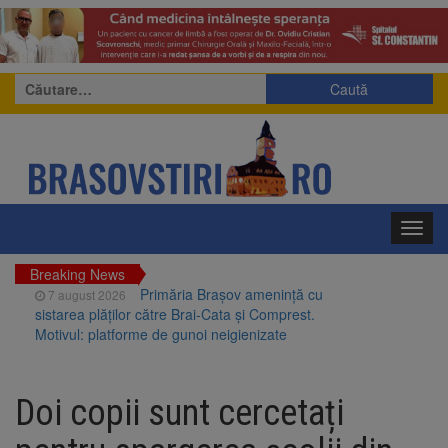
Caută
după:
Toggl
navig
Breaking News
Primăria Brașov amenință cu
7 august 2026
sistarea plăților către Brai-Cata și Comprest.
Motivul: platforme de gunoi neigienizate
Clădirile Duplex de lângă
7 august 2026
Piața Star din Brașov au fost demolate
Doi copii sunt cercetați