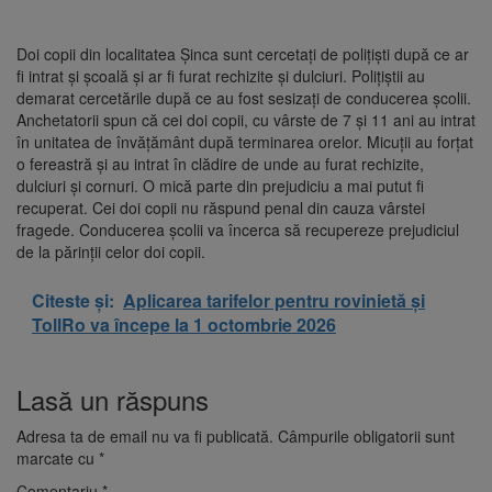
Doi copii din localitatea Șinca sunt cercetați de polițiști după ce ar
fi intrat și școală și ar fi furat rechizite și dulciuri. Polițiștii au
demarat cercetările după ce au fost sesizați de conducerea școlii.
Anchetatorii spun că cei doi copii, cu vârste de 7 și 11 ani au intrat
în unitatea de învățământ după terminarea orelor. Micuții au forțat
o fereastră și au intrat în clădire de unde au furat rechizite,
dulciuri și cornuri. O mică parte din prejudiciu a mai putut fi
recuperat. Cei doi copii nu răspund penal din cauza vârstei
fragede. Conducerea școlii va încerca să recupereze prejudiciul
de la părinții celor doi copii.
Citeste și:
Aplicarea tarifelor pentru rovinietă și
TollRo va începe la 1 octombrie 2026
Lasă un răspuns
Adresa ta de email nu va fi publicată.
Câmpurile obligatorii sunt
marcate cu
*
Comentariu
*