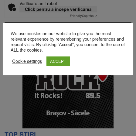
Verificare anti-robot
Click pentru a începe verificarea
Friendly
Captcha ⇗
We use cookies on our website to give you the most
relevant experience by remembering your preferences and
Acest site folosește Akismet pentru a reduce spamul.
Află cum
repeat visits. By clicking “Accept”, you consent to the use of
sunt procesate datele comentariilor tale
.
ALL the cookies.
Cookie settings
ACCEPT
TOP ȘTIRI