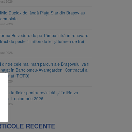
gust 2026
irile Duplex de lângă Piața Star din Brașov au
t demolate
gust 2026
tforma Belvedere de pe Tâmpa intră în renovare.
ract de peste 1 milion de lei și termen de trei
gust 2026
 dintre cele mai mari parcuri ale Brașovului va fi
najat în Bartolomeu-Avantgarden. Contractul a
t semnat (FOTO)
gust 2026
carea tarifelor pentru rovinietă și TollRo va
epe la 1 octombrie 2026
gust 2026
RTICOLE RECENTE