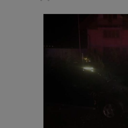
Unul dint
7 august 2026
fost semnat (FOTO)
Trafic bl
7 august 2026
medicale