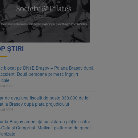
vantgarden. Contractul a
rimesc îngrijiri
P ȘTIRI
fic blocat pe DN1E Brașov – Poiana Brașov după
ccident. Două persoane primesc îngrijiri
icale
gust 2026
r de evaziune fiscală de peste 330.000 de lei,
at la Brașov după plata prejudiciului
gust 2026
ăria Brașov amenință cu sistarea plăților către
-Cata și Comprest. Motivul: platforme de gunoi
ienizate