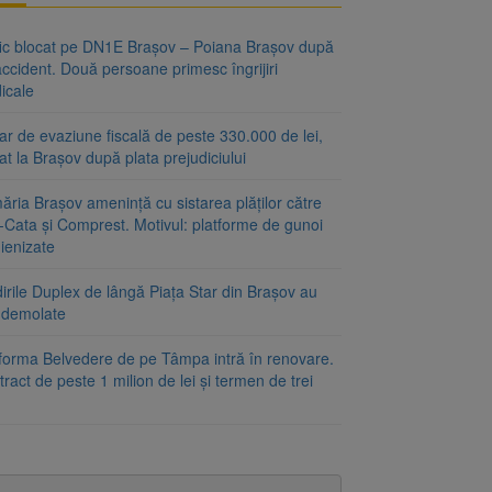
fic blocat pe DN1E Brașov – Poiana Brașov după
ccident. Două persoane primesc îngrijiri
icale
r de evaziune fiscală de peste 330.000 de lei,
at la Brașov după plata prejudiciului
ăria Brașov amenință cu sistarea plăților către
-Cata și Comprest. Motivul: platforme de gunoi
ienizate
irile Duplex de lângă Piața Star din Brașov au
t demolate
tforma Belvedere de pe Tâmpa intră în renovare.
ract de peste 1 milion de lei și termen de trei