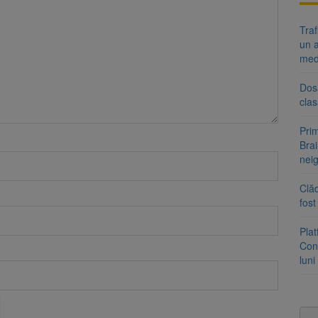
Tra
un a
med
Dosa
clas
Prim
Brai
neig
Clăd
fos
Pla
Cont
luni