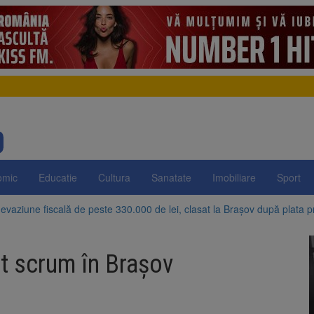
omic
Educatie
Cultura
Sanatate
Imobiliare
Sport
evaziune fiscală de peste 330.000 de lei, clasat la Brașov după plata pr
Brașov amenință cu sistarea plăților către Brai-Cata și Comprest. Motiv
t scrum în Brașov
 Duplex de lângă Piața Star din Brașov au fost demolate
 Belvedere de pe Tâmpa intră în renovare. Contract de peste 1 milion de