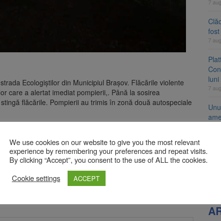
7 au
Clăd
fos
7 au
Pla
Cont
luni
rada Ecologiștilor din Municipiul Brașov. Flăcările violente
7 au
or care a alertat imediat pompierii,. Până la sosirea
 stingă flăcările. Pompierii au trimis în zonă două autospeciale
Unul
ame
fos
rcuri ale Brașovului va fi amenajat în Bartolomeu-
7 au
We use cookies on our website to give you the most relevant
 (FOTO)
experience by remembering your preferences and repeat visits.
Apli
By clicking “Accept”, you consent to the use of ALL the cookies.
înc
7 au
Cookie settings
ACCEPT
bligatorii sunt marcate cu
*
A