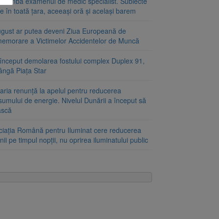
schimbă examenul de medic specialist. Subiecte
e în toată țara, aceeași oră și același barem
ugust ar putea deveni Ziua Europeană de
emorare a Victimelor Accidentelor de Muncă
început demolarea fostului complex Duplex 91,
ângă Piața Star
aria renunță la apelul pentru reducerea
umului de energie. Nivelul Dunării a început să
ască
ciația Română pentru Iluminat cere reducerea
nii pe timpul nopții, nu oprirea iluminatului public