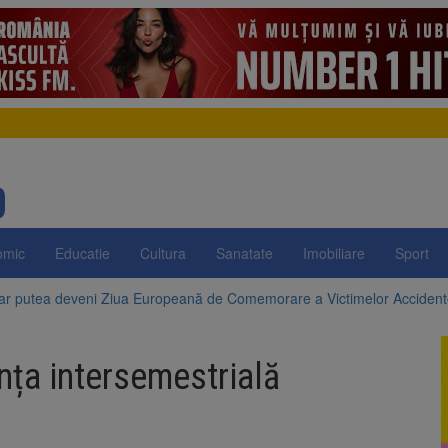
omic
Educatie
Cultura
Sanatate
Imobiliare
Sport
 ar putea deveni Ziua Europeană de Comemorare a Victimelor Acciden
t demolarea fostului complex Duplex 91, de lângă Piața Star
anța intersemestrială
enunță la apelul pentru reducerea consumului de energie. Nivelul Dunăr
 Română pentru Iluminat cere reducerea luminii pe timpul nopții, nu opri