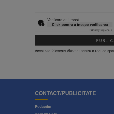
Verificare anti-robot
Click pentru a începe verificarea
Friendly
Captcha ⇗
Acest site folosește Akismet pentru a reduce sp
CONTACT/PUBLICITATE
Redactie:
0773.834.740