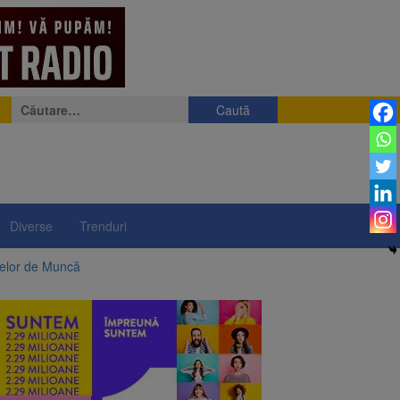
Caută
după:
Diverse
Trenduri
telor de Muncă
ii a început să crească
rea iluminatului public