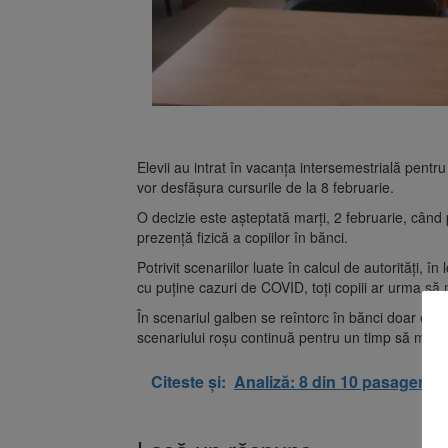
Elevii au intrat în vacanța intersemestrială pentr
vor desfășura cursurile de la 8 februarie.
O decizie este așteptată marți, 2 februarie, când pă
prezență fizică a copiilor în bănci.
Potrivit scenariilor luate în calcul de autorități, 
cu puține cazuri de COVID, toți copiii ar urma să
În scenariul galben se reîntorc în bănci doar elevii
scenariului roșu continuă pentru un timp să meargă
Citeste și:
Analiză: 8 din 10 pasageri c