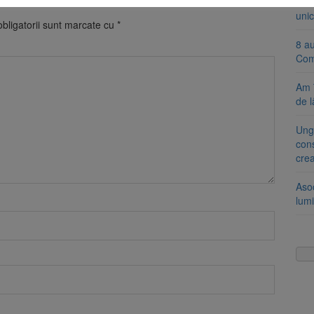
Se 
unic
bligatorii sunt marcate cu
*
8 a
Com
Am 
de l
Ung
cons
cre
Aso
lumi