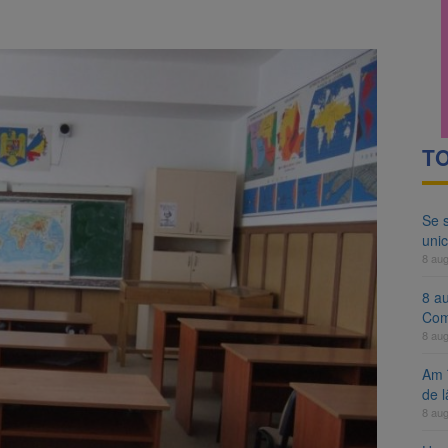
ocat pe DN1E Brașov – Poiana Brașov după un accident. Două persoane p
ă examenul de medic specialist. Subiecte unice în toată țara, aceeași 
TO
Se 
unic
8 au
8 a
Com
8 au
Am 
de l
8 au