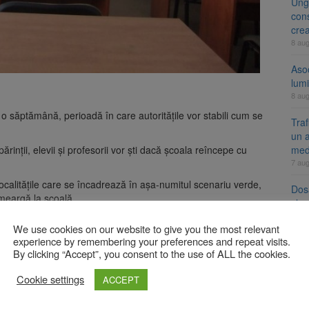
Ung
cons
cre
8 au
Aso
lumi
8 au
u o săptămână, perioadă în care autoritățile vor stabili cum se
Tra
un a
rinții, elevii și profesorii vor ști dacă școala reîncepe cu
med
7 au
în localitățile care se încadrează în așa-numitul scenariu verde,
Dosa
 meargă la școală.
clas
7 au
 din ciclul primar și cei din clasele terminale. În cazul
We use cookies on our website to give you the most relevant
 la școală copiii din ciclul primar.
experience by remembering your preferences and repeat visits.
By clicking “Accept”, you consent to the use of ALL the cookies.
ălătoresc cu bagaj de cabină
A
Cookie settings
ACCEPT