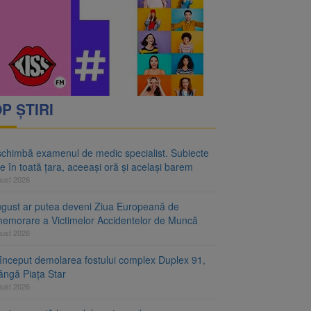
rimesc îngrijiri
oră și același barem
P ȘTIRI
schimbă examenul de medic specialist. Subiecte
e în toată țara, aceeași oră și același barem
gust 2026
ugust ar putea deveni Ziua Europeană de
emorare a Victimelor Accidentelor de Muncă
gust 2026
început demolarea fostului complex Duplex 91,
ângă Piața Star
gust 2026