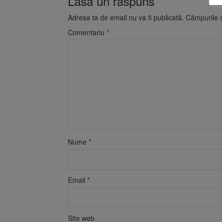
Lasă un răspuns
Adresa ta de email nu va fi publicată.
Câmpurile o
Comentariu
*
Nume
*
Email
*
Site web