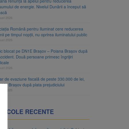
aria renunță la apelul pentru reducerea
umului de energie. Nivelul Dunării a început să
ască
gust 2026
ciația Română pentru Iluminat cere reducerea
nii pe timpul nopții, nu oprirea iluminatului public
gust 2026
fic blocat pe DN1E Brașov – Poiana Brașov după
ccident. Două persoane primesc îngrijiri
icale
gust 2026
r de evaziune fiscală de peste 330.000 de lei,
at la Brașov după plata prejudiciului
gust 2026
RTICOLE RECENTE