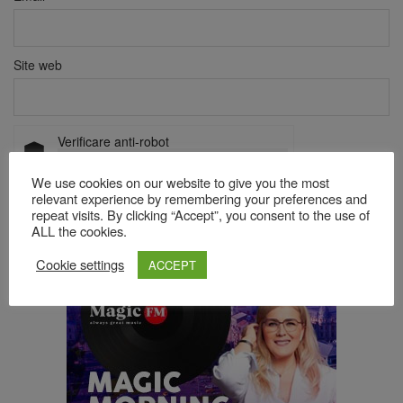
Site web
Verificare anti-robot
Click pentru a începe verificarea
Friendly
Captcha ⇗
We use cookies on our website to give you the most
relevant experience by remembering your preferences and
repeat visits. By clicking “Accept”, you consent to the use of
ALL the cookies.
Acest site folosește Akismet pentru a reduce spamul.
Află cum
Cookie settings
ACCEPT
sunt procesate datele comentariilor tale
.