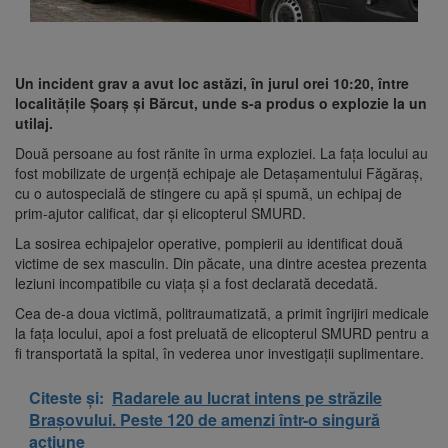
Un incident grav a avut loc astăzi, în jurul orei 10:20, între
localitățile Șoarș și Bărcut, unde s-a produs o explozie la un
utilaj.
Două persoane au fost rănite în urma exploziei. La fața locului au
fost mobilizate de urgență echipaje ale Detașamentului Făgăraș,
cu o autospecială de stingere cu apă și spumă, un echipaj de
prim-ajutor calificat, dar și elicopterul SMURD.
La sosirea echipajelor operative, pompierii au identificat două
victime de sex masculin. Din păcate, una dintre acestea prezenta
leziuni incompatibile cu viața și a fost declarată decedată.
Cea de-a doua victimă, politraumatizată, a primit îngrijiri medicale
la fața locului, apoi a fost preluată de elicopterul SMURD pentru a
fi transportată la spital, în vederea unor investigații suplimentare.
Citeste și:
Radarele au lucrat intens pe străzile
Brașovului. Peste 120 de amenzi într-o singură
acțiune