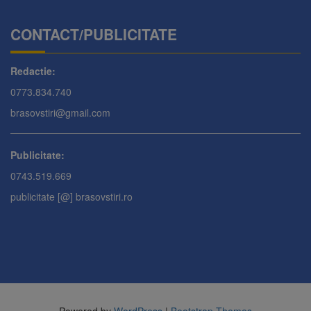
CONTACT/PUBLICITATE
Redactie:
0773.834.740
brasovstiri@gmail.com
Publicitate:
0743.519.669
publicitate [@] brasovstiri.ro
Powered by
WordPress
|
Bootstrap Themes