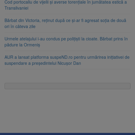
Cod portocaliu de vijelii și averse torențiale în jumătatea estică a
Transilvaniei
Bărbat din Victoria, reținut după ce și-ar fi agresat soția de două
ori în câteva zile
Urmele atelajului i-au condus pe polițiști la cioate. Bărbat prins în
pădure la Ormeniș
AUR a lansat platforma suspeND.ro pentru urmărirea inițiativei de
suspendare a președintelui Nicușor Dan