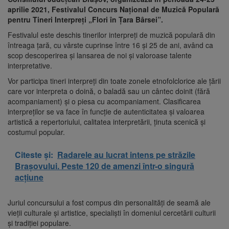
aprilie 2021, Festivalul Concurs Național de Muzică Populară
pentru Tineri Interpreți „Flori în Ţara Bârsei”.
Festivalul este deschis tinerilor interpreţi de muzică populară din
întreaga ţară, cu vârste cuprinse între 16 şi 25 de ani, având ca
scop descoperirea şi lansarea de noi şi valoroase talente
interpretative.
Vor participa tineri interpreți din toate zonele etnofolclorice ale țării
care vor interpreta o doină, o baladă sau un cântec doinit (fără
acompaniament) și o piesa cu acompaniament. Clasificarea
interpreților se va face în funcție de autenticitatea și valoarea
artistică a repertoriului, calitatea interpretării, ținuta scenică și
costumul popular.
Citeste și:
Radarele au lucrat intens pe străzile
Brașovului. Peste 120 de amenzi într-o singură
acțiune
Juriul concursului a fost compus din personalităţi de seamă ale
vieţii culturale şi artistice, specialişti în domeniul cercetării culturii
şi tradiţiei populare.