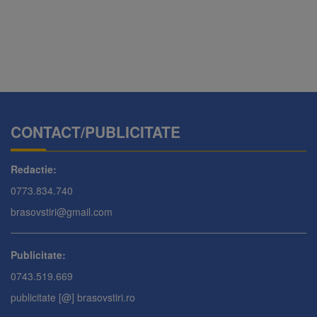
CONTACT/PUBLICITATE
Redactie:
0773.834.740
brasovstiri@gmail.com
Publicitate:
0743.519.669
publicitate [@] brasovstiri.ro