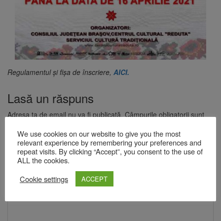
Regulamentul și fișa de înscriere,
AICI.
Lasă un răspuns
Adresa ta de email nu va fi publicată.
Câmpurile obligatorii sunt
marcate cu
*
We use cookies on our website to give you the most
Comentariu
*
relevant experience by remembering your preferences and
repeat visits. By clicking “Accept”, you consent to the use of
ALL the cookies.
Cookie settings
ACCEPT