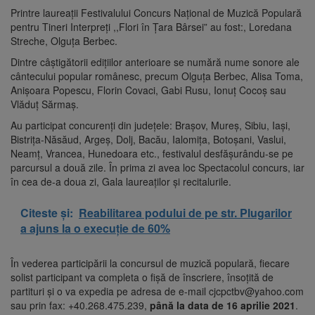
Printre laureații Festivalului Concurs Național de Muzică Populară
pentru Tineri Interpreți ,,Flori în Țara Bârsei” au fost:, Loredana
Streche, Olguța Berbec.
Dintre câștigătorii edițiilor anterioare se numără nume sonore ale
cântecului popular românesc, precum Olguța Berbec, Alisa Toma,
Anișoara Popescu, Florin Covaci, Gabi Rusu, Ionuţ Cocoş sau
Vlăduţ Sărmaş.
Au participat concurenți din judeţele: Braşov, Mureş, Sibiu, Iaşi,
Bistriţa-Năsăud, Argeş, Dolj, Bacău, Ialomiţa, Botoşani, Vaslui,
Neamţ, Vrancea, Hunedoara etc., festivalul desfăşurându-se pe
parcursul a două zile. În prima zi avea loc Spectacolul concurs, iar
în cea de-a doua zi, Gala laureaţilor și recitalurile.
Citeste și:
Reabilitarea podului de pe str. Plugarilor
a ajuns la o execuție de 60%
În vederea participării la concursul de muzică populară, fiecare
solist participant va completa o fişă de înscriere, însoţită de
partituri şi o va expedia pe adresa de e-mail cjcpctbv@yahoo.com
sau prin fax: +40.268.475.239,
până la data de
16 aprilie 2021
.