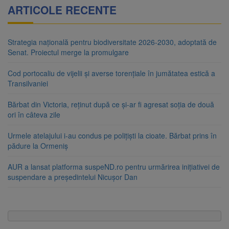
ARTICOLE RECENTE
Strategia națională pentru biodiversitate 2026-2030, adoptată de
Senat. Proiectul merge la promulgare
Cod portocaliu de vijelii și averse torențiale în jumătatea estică a
Transilvaniei
Bărbat din Victoria, reținut după ce și-ar fi agresat soția de două
ori în câteva zile
Urmele atelajului i-au condus pe polițiști la cioate. Bărbat prins în
pădure la Ormeniș
AUR a lansat platforma suspeND.ro pentru urmărirea inițiativei de
suspendare a președintelui Nicușor Dan