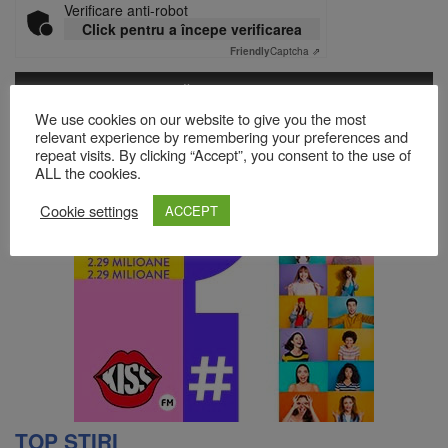
Verificare anti-robot
Click pentru a începe verificarea
Friendly
Captcha ⇗
We use cookies on our website to give you the most
Acest site folosește Akismet pentru a reduce spamul.
Află cum
relevant experience by remembering your preferences and
sunt procesate datele comentariilor tale
.
repeat visits. By clicking “Accept”, you consent to the use of
ALL the cookies.
Cookie settings
ACCEPT
TOP ȘTIRI