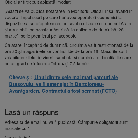
Oficial ar fi trebuit aplicată imediat.
„Astăzi se va publica hotărârea în Monitorul Oficial, însă, având în
vedere timpul scurt pe care l-ar avea operatorii economici la
dispoziție să se pregătească, am avut o discuție cu domnul Arafat
și am stabilit ca aceste măsuri să fie aplicate de duminică, 28
martie”, scrie premierul pe facebook.
Ca atare, începând de duminică, circulaţia va fi restricţionată de la
ora 20 şi magazinele se vor inchide de la ora 18. Măsurile sunt
valabile în zilele de vineri, sâmbătă şi duminică în localităţile care
au un grad de infectare între 4 şi 7,5 la mie.
Citeste și:
Unul dintre cele mai mari parcuri ale
Brașovului va fi amenajat în Bartolomeu-
Avantgarden. Contractul a fost semnat (FOTO)
Lasă un răspuns
Adresa ta de email nu va fi publicată.
Câmpurile obligatorii sunt
marcate cu
*
Comentariu
*