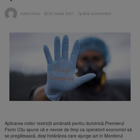
persoane primesc îngrijiri medicale
Dosar de evaziune fiscală de
7 august 2026
Adina Deliu
26 martie 2021
fără commentarii
peste 330.000 de lei, clasat la Brașov după
plata prejudiciului
Primăria Brașov amenință cu
7 august 2026
sistarea plăților către Brai-Cata și Comprest.
Motivul: platforme de gunoi neigienizate
Am început demolarea
8 august 2026
fostului complex Duplex 91, de lângă Piața
Star
Aplicarea noilor restricţii amânată pentru duminică.Premierul
Florin Cîțu spune că e nevoie de timp ca operatorii economici să
se pregătească, deşi hotărârea care ajunge azi în Monitorul