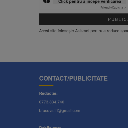
Click pentru a începe verificarea
Friendly
Captcha ⇗
Acest site folosește Akismet pentru a reduce sp
CONTACT/PUBLICITATE
Redactie:
0773.834.740
brasovstiri@gmail.com
Publicitate: