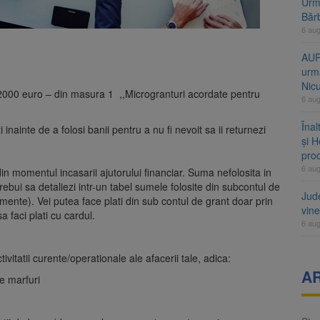
Urme
Băr
6 au
AUR
urmă
Nic
i – 2000 euro – din masura 1 ,,Microgranturi acordate pentru
6 au
Înal
 inainte de a folosi banii pentru a nu fi nevoit sa ii returnezi
și H
pro
6 au
din momentul incasarii ajutorului financiar. Suma nefolosita in
rebui sa detaliezi intr-un tabel sumele folosite din subcontul de
Jud
umente). Vei putea face plati din sub contul de grant doar prin
vine
sa faci plati cu cardul.
6 au
tivitatii curente/operationale ale afacerii tale, adica:
A
de marfuri