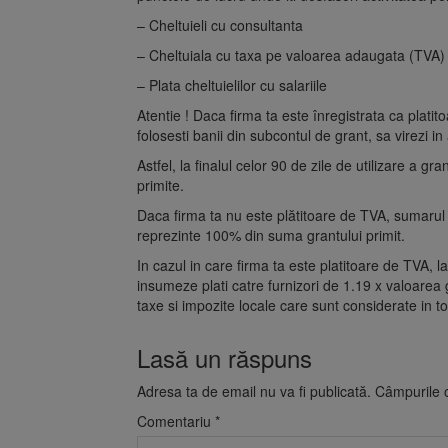
– Cheltuieli cu consultanta
– Cheltuiala cu taxa pe valoarea adaugata (TVA) 
– Plata cheltuielilor cu salariile
Atentie ! Daca firma ta este înregistrata ca platit
folosesti banii din subcontul de grant, sa virezi i
Astfel, la finalul celor 90 de zile de utilizare a gr
primite.
Daca firma ta nu este plătitoare de TVA, sumarul p
reprezinte 100% din suma grantului primit.
In cazul in care firma ta este platitoare de TVA, la
insumeze plati catre furnizori de 1.19 x valoarea gr
taxe si impozite locale care sunt considerate in tota
Lasă un răspuns
Adresa ta de email nu va fi publicată.
Câmpurile o
Comentariu
*