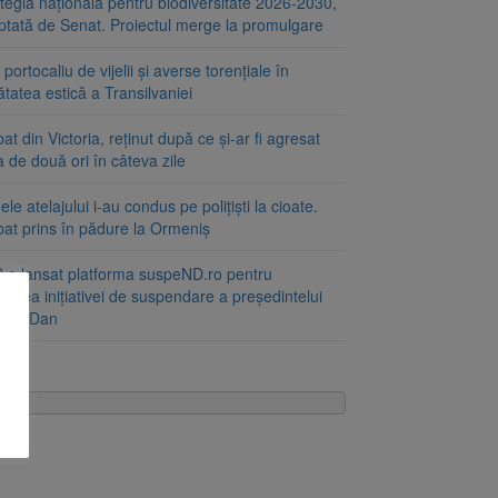
tegia națională pentru biodiversitate 2026-2030,
ptată de Senat. Proiectul merge la promulgare
portocaliu de vijelii și averse torențiale în
tatea estică a Transilvaniei
at din Victoria, reținut după ce și-ar fi agresat
a de două ori în câteva zile
le atelajului i-au condus pe polițiști la cioate.
bat prins în pădure la Ormeniș
 a lansat platforma suspeND.ro pentru
rirea inițiativei de suspendare a președintelui
ușor Dan