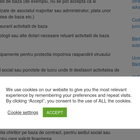
Stra
vitatii de baza (de exemplu, nu se pot accepta ca si
ado
tilizate de asociatul majoritar sau administrator, plata unor
tatea de baza etc.)
Cod 
rarii activitatii de baza
jumă
ologii sau alte dotari necesare reluarii activitatii de baza
Bărb
soți
chipamente pentru protectia impotriva raspandirii virusului
Urme
Băr
l social sau punctele de lucru unde iti desfasori activitatea de
AUR
urmă
l de schimb Info EURO din luna septembrie 2020, adica 1
We use cookies on our website to give you the most relevant
Nic
experience by remembering your preferences and repeat visits.
ata neeligibila, asa ca va trebui sa o suporti tu.
By clicking “Accept”, you consent to the use of ALL the cookies.
Cookie settings
ACCEPT
r de leasing
ptia chiriilor pe baza de contract, pentru sediul social sau
tru care soliciti finantarea