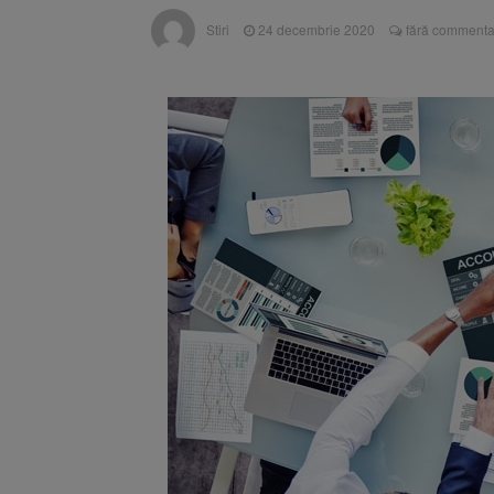
Înalta Cu
6 august 2026
Stiri
24 decembrie 2020
fără commentar
procesul
Strategia
6 august 2026