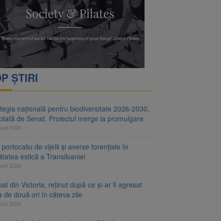
i decid dacă începe
ul merge la promulgare
P ȘTIRI
tegia națională pentru biodiversitate 2026-2030,
ptată de Senat. Proiectul merge la promulgare
gust 2026
portocaliu de vijelii și averse torențiale în
tatea estică a Transilvaniei
gust 2026
at din Victoria, reținut după ce și-ar fi agresat
a de două ori în câteva zile
gust 2026