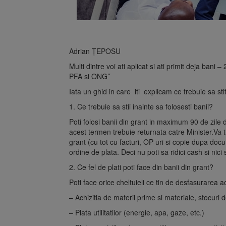
Adrian ȚEPOSU
Multi dintre voi ati aplicat si ati primit deja ban
PFA si ONG’’
Iata un ghid in care iti explicam ce trebuie sa stiti
1. Ce trebuie sa stii inainte sa folosesti banii?
Poti folosi banii din grant in maximum 90 de zile 
acest termen trebuie returnata catre Minister.Va t
grant (cu tot cu facturi, OP-uri si copie dupa doc
ordine de plata. Deci nu poti sa ridici cash si nici 
2. Ce fel de plati poti face din banii din grant?
Poti face orice cheltuieli ce tin de desfasurarea ac
– Achizitia de materii prime si materiale, stocuri 
– Plata utilitatilor (energie, apa, gaze, etc.)