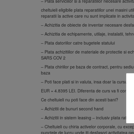
– Plata serviciilor si a reparatiilor necesare acti
cheltuieli eligibile plata reparatiilor unei masini u
reparatii la active care nu sunt implicate in activi
– Achizitia de obiecte de inventar necesare desfasu
– Achizitia de echipamente, utilaje, instalatii, tehn
– Plata datoriilor catre bugetele statului
– Plata achizitiilor de materiale de protectie si e
SARS COV 2
– Plata chiriilor pe baza de contract, pentru sediu
baza
– Poti face plati si in valuta, insa doar la cursu
EUR = 4.8395 LEI. Diferenta de curs va fi consider
Ce cheltuieli nu poti face din acesti bani?
– Achizitii de bunuri second hand
– Achizitii in sistem leasing – inclusiv plata ratelo
– Cheltuieli cu chiria activelor corporale, cu exce
punctele de lucru unde iti desfasori activitatea pen