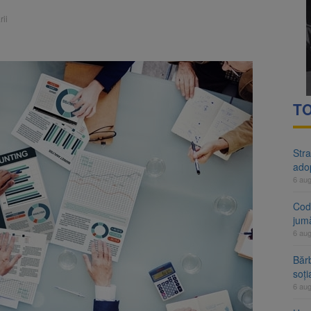
rte analizează dosarul lui Călin Georgescu și Horațiu Potra. Judecători
ii
 națională pentru biodiversitate 2026-2030, adoptată de Senat. Proiect
TO
Stra
ado
6 au
Cod 
jumă
6 au
Bărb
soți
6 au