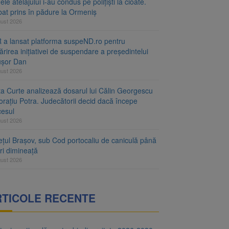
le atelajului i-au condus pe polițiști la cioate.
bat prins în pădure la Ormeniș
gust 2026
 a lansat platforma suspeND.ro pentru
rirea inițiativei de suspendare a președintelui
ușor Dan
gust 2026
ta Curte analizează dosarul lui Călin Georgescu
orațiu Potra. Judecătorii decid dacă începe
cesul
gust 2026
ețul Brașov, sub Cod portocaliu de caniculă până
ri dimineață
gust 2026
RTICOLE RECENTE