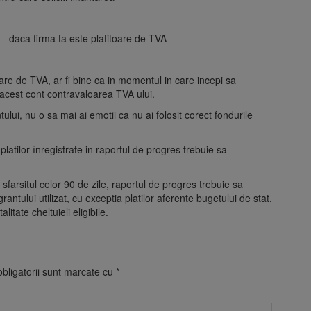
– daca firma ta este platitoare de TVA
oare de TVA, ar fi bine ca in momentul in care incepi sa
n acest cont contravaloarea TVA ului.
antului, nu o sa mai ai emotii ca nu ai folosit corect fondurile
latilor înregistrate in raportul de progres trebuie sa
 sfarsitul celor 90 de zile, raportul de progres trebuie sa
antului utilizat, cu exceptia platilor aferente bugetului de stat,
litate cheltuieli eligibile.
bligatorii sunt marcate cu
*