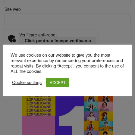
Site web
Verificare anti-robot
Click pentru a începe verificarea
Friendly
Captcha ⇗
We use cookies on our website to give you the most
relevant experience by remembering your preferences and
repeat visits. By clicking “Accept”, you consent to the use of
ALL the cookies.
Acest site folosește Akismet pentru a reduce spamul.
Află cum
sunt procesate datele comentariilor tale
.
Cookie settings
ACCEPT