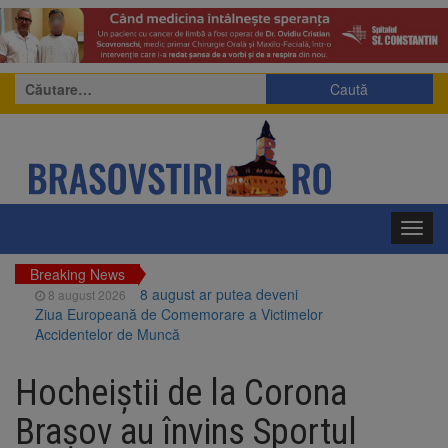
Caută
după:
Toggl
navig
Breaking News
8 august ar putea deveni
8 august 2026
Ziua Europeană de Comemorare a Victimelor
Accidentelor de Muncă
Am început demolarea
8 august 2026
fostului complex Duplex 91, de lângă Piața
Hocheiștii de la Corona
Star
Ungaria renunță la apelul
8 august 2026
Brașov au învins Sportul
pentru reducerea consumului de energie.