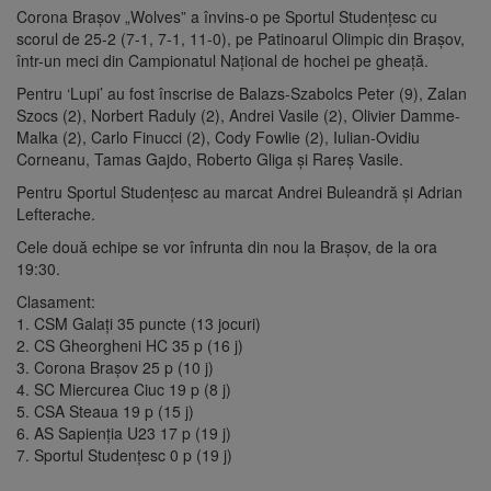
Corona Braşov „Wolves” a învins-o pe Sportul Studenţesc cu
scorul de 25-2 (7-1, 7-1, 11-0), pe Patinoarul Olimpic din Braşov,
într-un meci din Campionatul Naţional de hochei pe gheaţă.
Pentru ‘Lupi’ au fost înscrise de Balazs-Szabolcs Peter (9), Zalan
Szocs (2), Norbert Raduly (2), Andrei Vasile (2), Olivier Damme-
Malka (2), Carlo Finucci (2), Cody Fowlie (2), Iulian-Ovidiu
Corneanu, Tamas Gajdo, Roberto Gliga şi Rareş Vasile.
Pentru Sportul Studenţesc au marcat Andrei Buleandră şi Adrian
Lefterache.
Cele două echipe se vor înfrunta din nou la Braşov, de la ora
19:30.
Clasament:
1. CSM Galaţi 35 puncte (13 jocuri)
2. CS Gheorgheni HC 35 p (16 j)
3. Corona Braşov 25 p (10 j)
4. SC Miercurea Ciuc 19 p (8 j)
5. CSA Steaua 19 p (15 j)
6. AS Sapienţia U23 17 p (19 j)
7. Sportul Studenţesc 0 p (19 j)