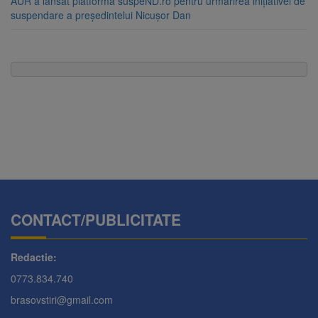
AUR a lansat platforma suspeND.ro pentru urmărirea inițiativei de
suspendare a președintelui Nicușor Dan
CONTACT/PUBLICITATE
Redactie:
0773.834.740
brasovstiri@gmail.com