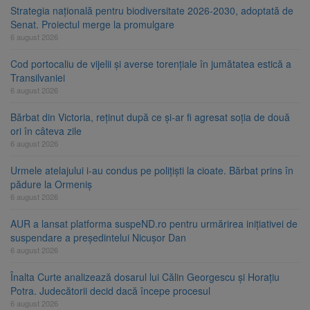
Strategia națională pentru biodiversitate 2026-2030, adoptată de
Senat. Proiectul merge la promulgare
6 august 2026
Cod portocaliu de vijelii și averse torențiale în jumătatea estică a
Transilvaniei
6 august 2026
Bărbat din Victoria, reținut după ce și-ar fi agresat soția de două
ori în câteva zile
6 august 2026
Urmele atelajului i-au condus pe polițiști la cioate. Bărbat prins în
pădure la Ormeniș
6 august 2026
AUR a lansat platforma suspeND.ro pentru urmărirea inițiativei de
suspendare a președintelui Nicușor Dan
6 august 2026
Înalta Curte analizează dosarul lui Călin Georgescu și Horațiu
Potra. Judecătorii decid dacă începe procesul
6 august 2026