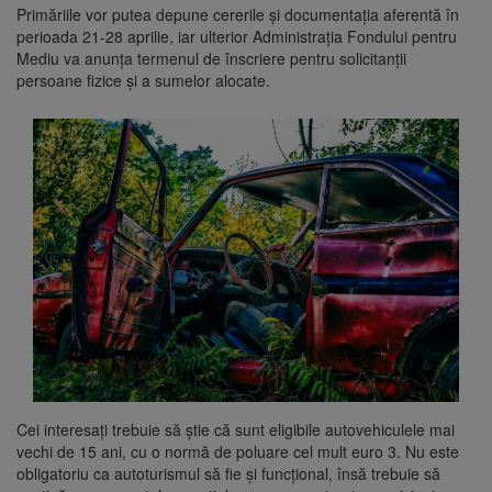
Primăriile vor putea depune cererile şi documentaţia aferentă în
perioada 21-28 aprilie, iar ulterior Administraţia Fondului pentru
Mediu va anunţa termenul de înscriere pentru solicitanţii
persoane fizice şi a sumelor alocate.
Cei interesați trebuie să ştie că sunt eligibile autovehiculele mai
vechi de 15 ani, cu o normă de poluare cel mult euro 3. Nu este
obligatoriu ca autoturismul să fie şi funcţional, însă trebuie să