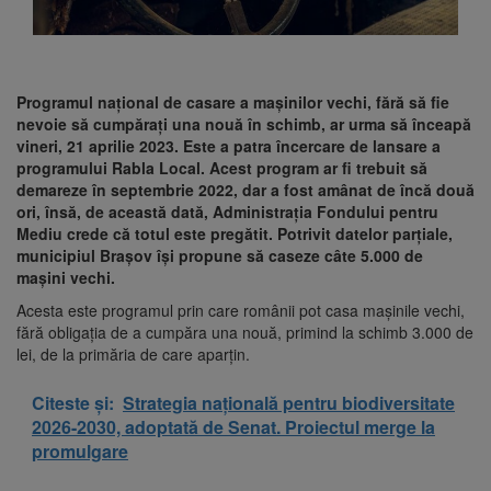
Programul național de casare a mașinilor vechi, fără să fie
nevoie să cumpărați una nouă în schimb, ar urma să înceapă
vineri, 21 aprilie 2023. Este a patra încercare de lansare a
programului Rabla Local. Acest program ar fi trebuit să
demareze în septembrie 2022, dar a fost amânat de încă două
ori, însă, de această dată, Administrația Fondului pentru
Mediu crede că totul este pregătit. Potrivit datelor parţiale,
municipiul Braşov îşi propune să caseze câte 5.000 de
maşini vechi.
Acesta este programul prin care românii pot casa maşinile vechi,
fără obligaţia de a cumpăra una nouă, primind la schimb 3.000 de
lei, de la primăria de care aparţin.
Citeste și:
Strategia națională pentru biodiversitate
2026-2030, adoptată de Senat. Proiectul merge la
promulgare