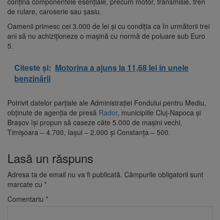
conţină componentele esenţiale, precum motor, transmisie, tren
de rulare, caroserie sau şasiu.
Oamenii primesc cei 3.000 de lei şi cu condiţia ca în următorii trei
ani să nu achiziţioneze o maşină cu normă de poluare sub Euro
5.
Citeste și:
Motorina a ajuns la 11,68 lei în unele
benzinării
Potrivit datelor parţiale ale Administraţiei Fondului pentru Mediu,
obținute de agenția de presă
Rador
, municipiile Cluj-Napoca şi
Braşov îşi propun să caseze câte 5.000 de maşini vechi,
Timişoara – 4.700, Iaşul – 2.000 şi Constanţa – 500.
Lasă un răspuns
Adresa ta de email nu va fi publicată.
Câmpurile obligatorii sunt
marcate cu
*
Comentariu
*