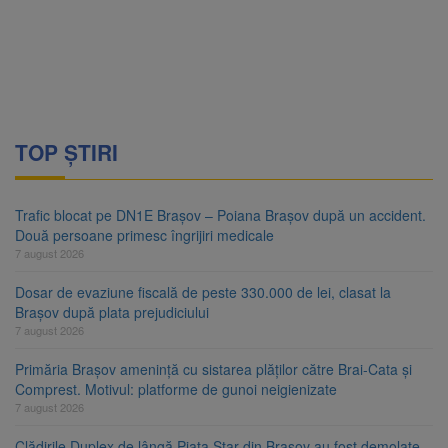
TOP ȘTIRI
Trafic blocat pe DN1E Brașov – Poiana Brașov după un accident.
Două persoane primesc îngrijiri medicale
7 august 2026
Dosar de evaziune fiscală de peste 330.000 de lei, clasat la
Brașov după plata prejudiciului
7 august 2026
Primăria Brașov amenință cu sistarea plăților către Brai-Cata și
Comprest. Motivul: platforme de gunoi neigienizate
7 august 2026
Clădirile Duplex de lângă Piața Star din Brașov au fost demolate