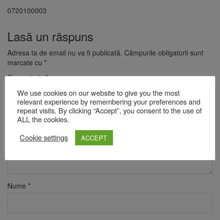
0720100003
Lasă un răspuns
Adresa ta de email nu va fi publicată.
Câmpurile obligatorii sunt
marcate cu
*
Comentariu
*
We use cookies on our website to give you the most
relevant experience by remembering your preferences and
repeat visits. By clicking “Accept”, you consent to the use of
ALL the cookies.
Cookie settings
ACCEPT
Nume
*