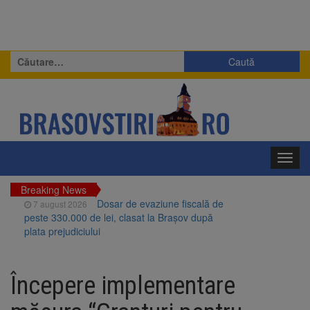
Caută
după:
Toggl
navig
Breaking News
Dosar de evaziune fiscală de
7 august 2026
peste 330.000 de lei, clasat la Brașov după
plata prejudiciului
Primăria Brașov amenință cu
7 august 2026
sistarea plăților către Brai-Cata și Comprest.
Începere implementare
Motivul: platforme de gunoi neigienizate