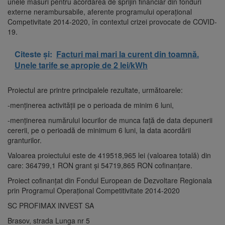
unele măsuri pentru acordarea de sprijin financiar din fonduri
externe nerambursabile, aferente programului operațional
Competivitate 2014-2020, în contextul crizei provocate de COVID-
19.
Citeste și:
Facturi mai mari la curent din toamnă.
Unele tarife se apropie de 2 lei/kWh
Proiectul are printre principalele rezultate, următoarele:
-menținerea activității pe o perioada de minim 6 luni,
-menținerea numărului locurilor de munca față de data depunerii
cererii, pe o perioadă de minimum 6 luni, la data acordării
granturilor.
Valoarea proiectului este de 419518,965 lei (valoarea totală) din
care: 364799,1 RON grant și 54719,865 RON cofinanțare.
Proiect cofinanțat din Fondul European de Dezvoltare Regionala
prin Programul Operațional Competitivitate 2014-2020
SC PROFIMAX INVEST SA
Brasov, strada Lunga nr 5