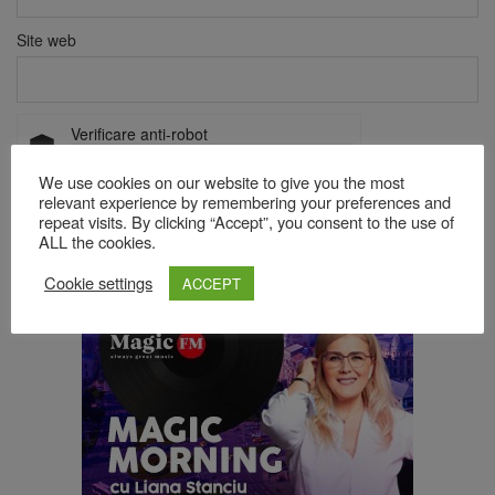
Site web
Verificare anti-robot
Click pentru a începe verificarea
We use cookies on our website to give you the most
Friendly
Captcha ⇗
relevant experience by remembering your preferences and
repeat visits. By clicking “Accept”, you consent to the use of
ALL the cookies.
Acest site folosește Akismet pentru a reduce spamul.
Află cum
Cookie settings
ACCEPT
sunt procesate datele comentariilor tale
.