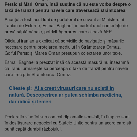
Persic și Mării Oman, însă susține că nu este vorba despre o
taxă de tranzit pentru navele care traversează strâmtoarea.
Anunțul a fost făcut luni de purtătorul de cuvânt al Ministerului
iranian de Externe, Esmail Baghaei, în cadrul unei conferințe de
presă săptămânale, potrivit Agerpres, care citează AFP.
Oficialul iranian a explicat că serviciile de navigație și măsurile
necesare pentru protejarea mediului în Strâmtoarea Ormuz,
Golful Persic și Marea Oman presupun colectarea unor taxe.
Esmail Baghaei a precizat însă că această măsură nu înseamnă
că Iranul urmărește să perceapă o taxă de tranzit pentru navele
care trec prin Strâmtoarea Ormuz.
Citeste și:
AI a creat virusuri care nu există în
natură. Descoperirea ar putea schimba medicina,
dar ridică și temeri
Declarația vine într-un context diplomatic sensibil, în timp ce sunt
în desfășurare negocieri cu Statele Unite pentru un acord care să
pună capăt durabil războiului.