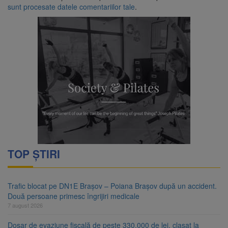
sunt procesate datele comentariilor tale
.
TOP ȘTIRI
Trafic blocat pe DN1E Brașov – Poiana Brașov după un accident.
Două persoane primesc îngrijiri medicale
7 august 2026
Dosar de evaziune fiscală de peste 330.000 de lei, clasat la