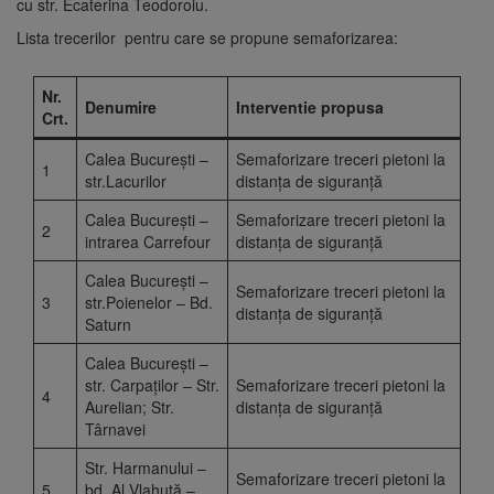
cu str. Ecaterina Teodoroiu.
Lista trecerilor pentru care se propune semaforizarea:
Nr.
Denumire
Interventie propusa
Crt.
Calea București –
Semaforizare treceri pietoni la
1
str.Lacurilor
distanța de siguranță
Calea București –
Semaforizare treceri pietoni la
2
intrarea Carrefour
distanța de siguranță
Calea București –
Semaforizare treceri pietoni la
3
str.Poienelor – Bd.
distanța de siguranță
Saturn
Calea București –
str. Carpaților – Str.
Semaforizare treceri pietoni la
4
Aurelian; Str.
distanța de siguranță
Târnavei
Str. Harmanului –
Semaforizare treceri pietoni la
5
bd. Al.Vlahuță –