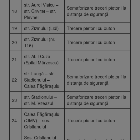
str. Aurel Vlaicu –
Semaforizare treceri pietoni la
18
str. Griviței – str.
distanța de siguranță
Plevnei
19
str. Zizinului (Lidl)
Trecere pietoni cu buton
str. Zizinului (nr.
20
Trecere pietoni cu buton
116)
str. Al. I Cuza
21
Trecere pietoni cu buton
(Spital Mârzescu)
str. Lungă – str.
Semaforizare treceri pietoni la
22
Stadionului –
distanța de siguranță
Calea Făgărașului
str. Stadionului –
Semaforizare treceri pietoni la
23
str. M. Viteazul
distanța de siguranță
Calea Făgărașului
24
(OMV) – sos.
Trecere pietoni cu buton
Cristianului
Sos. Cristianului