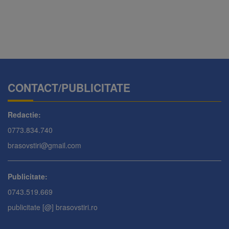
CONTACT/PUBLICITATE
Redactie:
0773.834.740
brasovstiri@gmail.com
Publicitate:
0743.519.669
publicitate [@] brasovstiri.ro