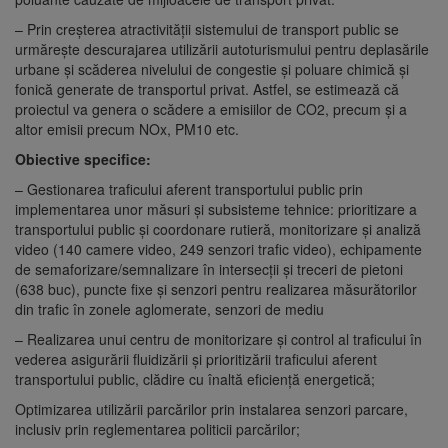
– Prin creșterea atractivității sistemului de transport public se
urmărește descurajarea utilizării autoturismului pentru deplasările
urbane și scăderea nivelului de congestie și poluare chimică și
fonică generate de transportul privat. Astfel, se estimează că
proiectul va genera o scădere a emisiilor de CO2, precum și a
altor emisii precum NOx, PM10 etc.
Obiective specifice:
– Gestionarea traficului aferent transportului public prin
implementarea unor măsuri și subsisteme tehnice: prioritizare a
transportului public și coordonare rutieră, monitorizare și analiză
video (140 camere video, 249 senzori trafic video), echipamente
de semaforizare/semnalizare în intersecții și treceri de pietoni
(638 buc), puncte fixe și senzori pentru realizarea măsurătorilor
din trafic în zonele aglomerate, senzori de mediu
– Realizarea unui centru de monitorizare și control al traficului în
vederea asigurării fluidizării și prioritizării traficului aferent
transportului public, clădire cu înaltă eficiență energetică;
Optimizarea utilizării parcărilor prin instalarea senzori parcare,
inclusiv prin reglementarea politicii parcărilor;