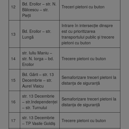
Bd. Eroilor – str. N.
12
Treceri pietoni cu buton
Bălcescu – str.
Pieții
Intrare în intersecție dinspre
Bd. Eroilor – str.
est cu prioritizarea
13
Lungă
transportului public și trecere
pietoni cu buton
str. Iuliu Maniu –
14
str. N. Iorga – bd.
Trecere pietoni cu buton
Eroilor
Bd. Gării – str. 13
Semaforizare treceri pietoni la
15
Decembrie – str.
distanța de siguranță
Aurel Vlaicu
str. 13 Decembrie
Semaforizare treceri pietoni la
16
– str.Independenței
distanța de siguranță
– str. Turnului
str. 13 Decembrie
17
Trecere pietoni cu buton
– TP Vasile Goldiș