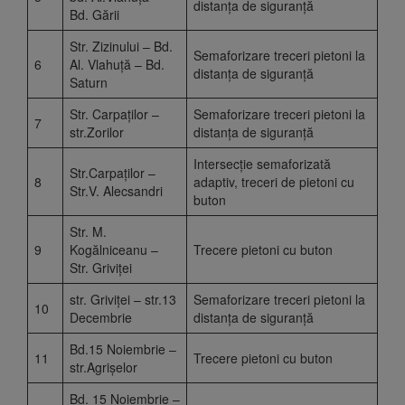
distanța de siguranță
Bd. Gării
Str. Zizinului – Bd.
Semaforizare treceri pietoni la
6
Al. Vlahuță – Bd.
distanța de siguranță
Saturn
Str. Carpaților –
Semaforizare treceri pietoni la
7
str.Zorilor
distanța de siguranță
Intersecție semaforizată
Str.Carpaților –
8
adaptiv, treceri de pietoni cu
Str.V. Alecsandri
buton
Str. M.
9
Kogălniceanu –
Trecere pietoni cu buton
Str. Griviței
str. Griviței – str.13
Semaforizare treceri pietoni la
10
Decembrie
distanța de siguranță
Bd.15 Noiembrie –
11
Trecere pietoni cu buton
str.Agrișelor
Bd. 15 Noiembrie –