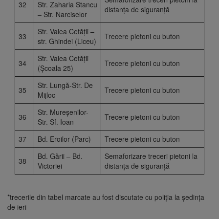
32
Str. Zaharia Stancu
distanța de siguranță
– Str. Narciselor
Str. Valea Cetății –
33
Trecere pietoni cu buton
str. Ghindei (Liceu)
Str. Valea Cetății
34
Trecere pietoni cu buton
(Școala 25)
Str. Lungă-Str. De
35
Trecere pietoni cu buton
Mijloc
Str. Mureșenilor-
36
Trecere pietoni cu buton
Str. Sf. Ioan
37
Bd. Eroilor (Parc)
Trecere pietoni cu buton
Bd. Gării – Bd.
Semaforizare treceri pietoni la
38
Victoriei
distanța de siguranță
*trecerile din tabel marcate au fost discutate cu poliția la ședința
de ieri