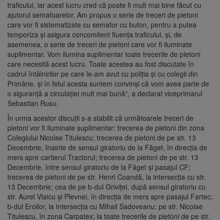
traficului, iar acest lucru cred că poate fi mult mai bine făcut cu
ajutorul semafoarelor. Am propus o serie de treceri de pietoni
care vor fi sistematizate cu semafor cu buton, pentru a putea
temporiza și asigura concomitent fluența traficului, și, de
asemenea, o serie de treceri de pietoni care vor fi iluminate
suplimentar. Vom ilumina suplimentar toate trecerile de pietoni
care necesită acest lucru. Toate acestea au fost discutate în
cadrul întâlnirilor pe care le-am avut cu poliția și cu colegii din
Primărie, și în felul acesta suntem convinși că vom avea parte de
o siguranță a circulației mult mai bună“, a declarat viceprimarul
Sebastian Rusu.
În urma acestor discuții s-a stabilit că următoarele treceri de
pietoni vor fi iluminate suplimentar: trecerea de pietoni din zona
Colegiului Nicolae Titulescu; trecerea de pietoni de pe str. 13
Decembrie, înainte de sensul giratoriu de la Făget, în direcția de
mers spre cartierul Tractorul; trecerea de pietoni de pe str. 13
Decembrie, între sensul giratoriu de la Făget și pasajul CF;
trecerea de pietoni de pe str. Henri Coandă, la intersecția cu str.
13 Decembrie; cea de pe b-dul Griviței, după sensul giratoriu cu
str. Aurel Vlaicu și Plevnei, în direcția de mers spre pasajul Fartec;
b-dul Eroilor, la intersecția cu Mihail Sadoveanu; pe str. Nicolae
Titulescu, în zona Carpatex; la toate trecerile de pietoni de pe str.