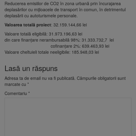
Reducerea emisiilor de CO2 în zona urbană prin încurajarea
deplasărilor cu mijloacele de transport în comun, în detrimentul
deplasării cu autoturismele personale.
Valoarea totală
proiect
: 32.159.144,66 lei
Valoare totală eligibilă: 31.973.196,63 lei
din care finanţare nerambursabilă 98%: 31.333.732,7 lei
cofinanţare 2%: 639.463,93 lei
Valoare cheltuieli totale neeligibile: 185.948,03 lei
Lasă un răspuns
Adresa ta de email nu va fi publicată.
Câmpurile obligatorii sunt
marcate cu
*
Comentariu
*