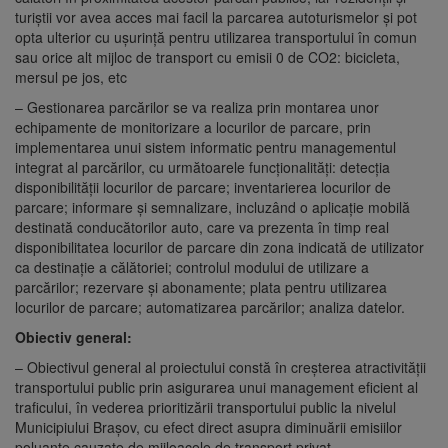
turiștii vor avea acces mai facil la parcarea autoturismelor și pot
opta ulterior cu ușurință pentru utilizarea transportului în comun
sau orice alt mijloc de transport cu emisii 0 de CO2: bicicleta,
mersul pe jos, etc
– Gestionarea parcărilor se va realiza prin montarea unor
echipamente de monitorizare a locurilor de parcare, prin
implementarea unui sistem informatic pentru managementul
integrat al parcărilor, cu următoarele funcționalități: detecția
disponibilității locurilor de parcare; inventarierea locurilor de
parcare; informare și semnalizare, incluzând o aplicație mobilă
destinată conducătorilor auto, care va prezenta în timp real
disponibilitatea locurilor de parcare din zona indicată de utilizator
ca destinație a călătoriei; controlul modului de utilizare a
parcărilor; rezervare și abonamente; plata pentru utilizarea
locurilor de parcare; automatizarea parcărilor; analiza datelor.
Obiectiv general:
– Obiectivul general al proiectului constă în creșterea atractivității
transportului public prin asigurarea unui management eficient al
traficului, în vederea prioritizării transportului public la nivelul
Municipiului Brașov, cu efect direct asupra diminuării emisiilor
poluante cauzate de mijloacele de transport privat.