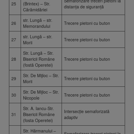
Semaforizare treceri pietoni la
25
(Brintex) – Str.
distanța de siguranță
Cărămidăriei
str. Lungă – str.
26
Trecere pietoni cu buton
Memorandului
str. Lungă – str.
27
Trecere pietoni cu buton
Morii
Str. Lungă – Str.
28
Bisericii Române
Trecere pietoni cu buton
(fostă Operetei)
Str. De Mijloc – Str.
29
Trecere pietoni cu buton
Morii
Str. De Mijloc – Str.
30
Trecere pietoni cu buton
Nicopole
Str. A. Iancu-Str.
Intersecție semaforizată
31
Bisericii Române
adaptiv
(fosta Operetei)
Str. Hărmanului –
Semaforizare treceri pietoni la