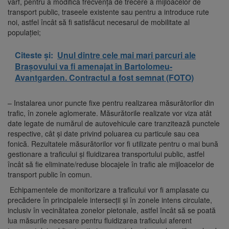
vârf, pentru a modifica frecvența de trecere a mijloacelor de
transport public, traseele existente sau pentru a introduce rute
noi, astfel încât să fi satisfăcut necesarul de mobilitate al
populației;
Citeste și:
Unul dintre cele mai mari parcuri ale
Brașovului va fi amenajat în Bartolomeu-
Avantgarden. Contractul a fost semnat (FOTO)
– Instalarea unor puncte fixe pentru realizarea măsurătorilor din
trafic, în zonele aglomerate. Măsurătorile realizate vor viza atât
date legate de numărul de autovehicule care tranzitează punctele
respective, cât și date privind poluarea cu particule sau cea
fonică. Rezultatele măsurătorilor vor fi utilizate pentru o mai bună
gestionare a traficului și fluidizarea transportului public, astfel
încât să fie eliminate/reduse blocajele în trafic ale mijloacelor de
transport public în comun.
­ Echipamentele de monitorizare a traficului vor fi amplasate cu
precădere în principalele intersecții și în zonele intens circulate,
inclusiv în vecinătatea zonelor pietonale, astfel încât să se poată
lua măsurile necesare pentru fluidizarea traficului aferent