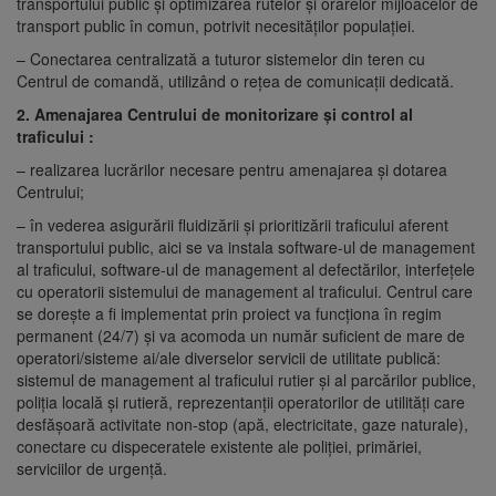
transportului public și optimizarea rutelor și orarelor mijloacelor de
transport public în comun, potrivit necesităților populației.
– Conectarea centralizată a tuturor sistemelor din teren cu
Centrul de comandă, utilizând o rețea de comunicații dedicată.
2. Amenajarea Centrului de monitorizare
ș
i control al
traficului :
– realizarea lucrărilor necesare pentru amenajarea și dotarea
Centrului;
– în vederea asigurării fluidizării și prioritizării traficului aferent
transportului public, aici se va instala software-ul de management
al traficului, software-ul de management al defectărilor, interfețele
cu operatorii sistemului de management al traficului. Centrul care
se dorește a fi implementat prin proiect va funcționa în regim
permanent (24/7) și va acomoda un număr suficient de mare de
operatori/sisteme ai/ale diverselor servicii de utilitate publică:
sistemul de management al traficului rutier și al parcărilor publice,
poliția locală și rutieră, reprezentanții operatorilor de utilități care
desfășoară activitate non-stop (apă, electricitate, gaze naturale),
conectare cu dispeceratele existente ale poliției, primăriei,
serviciilor de urgență.