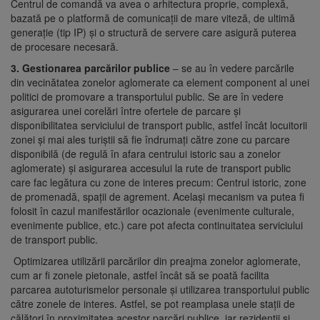
Centrul de comandă va avea o arhitectura proprie, complexă,
bazată pe o platformă de comunicații de mare viteză, de ultimă
generație (tip IP) și o structură de servere care asigură puterea
de procesare necesară.
3. Gestionarea parcărilor publice
– se au în vedere parcările
din vecinătatea zonelor aglomerate ca element component al unei
politici de promovare a transportului public. Se are în vedere
asigurarea unei corelări între ofertele de parcare și
disponibilitatea serviciului de transport public, astfel încât locuitorii
zonei și mai ales turiștii să fie îndrumați către zone cu parcare
disponibilă (de regulă în afara centrului istoric sau a zonelor
aglomerate) și asigurarea accesului la rute de transport public
care fac legătura cu zone de interes precum: Centrul istoric, zone
de promenadă, spații de agrement. Același mecanism va putea fi
folosit în cazul manifestărilor ocazionale (evenimente culturale,
evenimente publice, etc.) care pot afecta continuitatea serviciului
de transport public.
­ Optimizarea utilizării parcărilor din preajma zonelor aglomerate,
cum ar fi zonele pietonale, astfel încât să se poată facilita
parcarea autoturismelor personale și utilizarea transportului public
către zonele de interes. Astfel, se pot reamplasa unele stații de
călători în proximitatea acestor parcări publice, iar rezidenții și