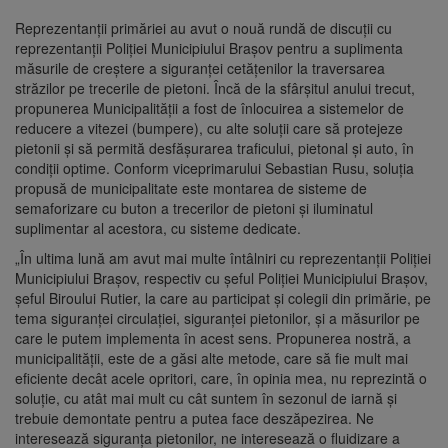
Reprezentanții primăriei au avut o nouă rundă de discuții cu
reprezentanții Poliției Municipiului Brașov pentru a suplimenta
măsurile de creștere a siguranței cetățenilor la traversarea
străzilor pe trecerile de pietoni. Încă de la sfârșitul anului trecut,
propunerea Municipalității a fost de înlocuirea a sistemelor de
reducere a vitezei (bumpere), cu alte soluții care să protejeze
pietonii și să permită desfășurarea traficului, pietonal și auto, în
condiții optime. Conform viceprimarului Sebastian Rusu, soluția
propusă de municipalitate este montarea de sisteme de
semaforizare cu buton a trecerilor de pietoni și iluminatul
suplimentar al acestora, cu sisteme dedicate.
„În ultima lună am avut mai multe întâlniri cu reprezentanții Poliției
Municipiului Brașov, respectiv cu șeful Poliției Municipiului Brașov,
șeful Biroului Rutier, la care au participat și colegii din primărie, pe
tema siguranței circulației, siguranței pietonilor, și a măsurilor pe
care le putem implementa în acest sens. Propunerea nostră, a
municipalității, este de a găsi alte metode, care să fie mult mai
eficiente decât acele opritori, care, în opinia mea, nu reprezintă o
soluție, cu atât mai mult cu cât suntem în sezonul de iarnă și
trebuie demontate pentru a putea face deszăpezirea. Ne
interesează siguranța pietonilor, ne interesează o fluidizare a