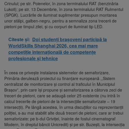
Crinului; pe str. Poienelor, în zona terminalului RAT (benzinăria
Lukoil); pe str. 13 Decembrie, în zona terminalului RAT Rulmentul
(SPGK). Lucrările de iluminat suplimentar presupun montarea
unor stâlpi, galben-negru, pentru a semnaliza zona trecerii de
pietoni pe timpul zilei, și cu corpuri de iluminat tip LED.
Citeste și:
Doi studenți brașoveni participă la
WorldSkills Shanghai 2026, cea mai mare
competiție internațională de competențe
profesionale și tehnice
În ceea ce privește instalarea sistemelor de semaforizare,
Primăria derulează proiectul cu finanțare europeană ,,Sistem
centralizat de monitorizare și control al traficului în Municipiul
Brașov”, prin care își propune și semaforizarea a câtorva zeci de
treceri de pietoni, care se adaugă celor 25 existente (nu intră în
calcul trecerile de pietoni de la intersecțiile semaforizate – 19
intersecții). Pe lângă acestea, în urma discuțiilor cu reprezentanții
poliției, s-au mai stabilit alte două treceri de pietoni, care ar trebui
semaforizate: pe b-dul Griviței, înainte de fostul cinematograf
Modern, în dreptul băncii Unicredit) și pe str. Buzești, la intersecția