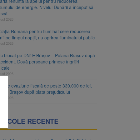
aria renunță la apelul pentru reducerea
umului de energie. Nivelul Dunării a început să
ască
gust 2026
ciația Română pentru Iluminat cere reducerea
nii pe timpul nopții, nu oprirea iluminatului public
gust 2026
fic blocat pe DN1E Brașov – Poiana Brașov după
ccident. Două persoane primesc îngrijiri
icale
gust 2026
r de evaziune fiscală de peste 330.000 de lei,
at la Brașov după plata prejudiciului
gust 2026
RTICOLE RECENTE