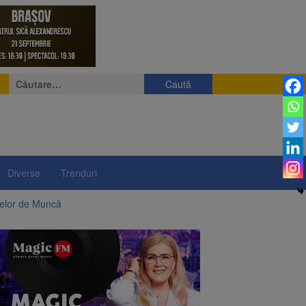
Caută
după:
Diverse
Trenduri
telor de Muncă
ii a început să crească
rea iluminatului public