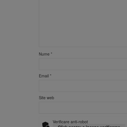
Nume
*
Email
*
Site web
Verificare anti-robot
Click pentru a începe verificarea