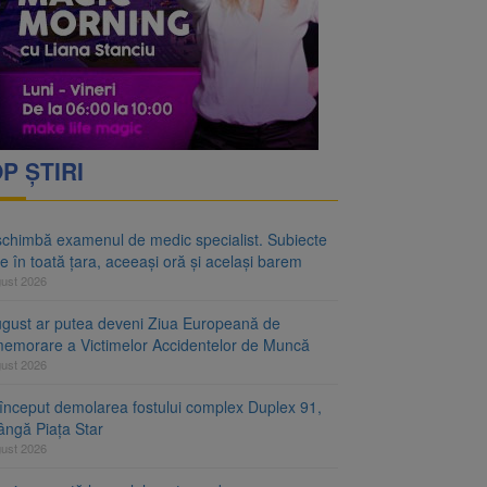
rimesc îngrijiri
oră și același barem
P ȘTIRI
schimbă examenul de medic specialist. Subiecte
e în toată țara, aceeași oră și același barem
gust 2026
ugust ar putea deveni Ziua Europeană de
emorare a Victimelor Accidentelor de Muncă
gust 2026
început demolarea fostului complex Duplex 91,
ângă Piața Star
gust 2026