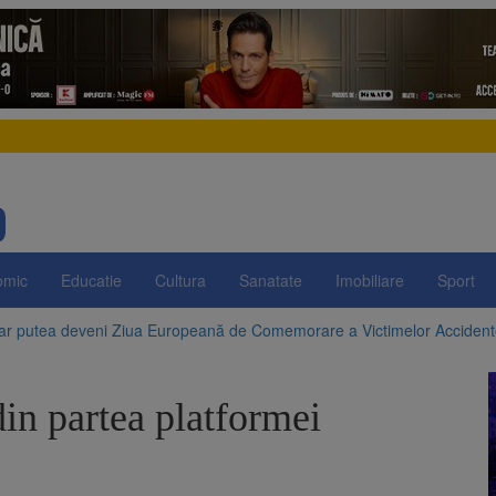
omic
Educatie
Cultura
Sanatate
Imobiliare
Sport
 ar putea deveni Ziua Europeană de Comemorare a Victimelor Acciden
t demolarea fostului complex Duplex 91, de lângă Piața Star
din partea platformei
enunță la apelul pentru reducerea consumului de energie. Nivelul Dunăr
 Română pentru Iluminat cere reducerea luminii pe timpul nopții, nu opri