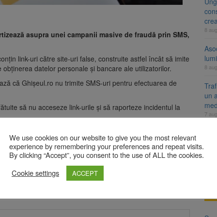
Ung
cons
cre
8 au
ertizează asupra unei campanii masive de fraudă prin SMS,
Aso
lumi
conțin link-uri către site-uri false, construite astfel încât să imite
8 au
 obținerea datelor personale și bancare ale utilizatorilor.
ează că Ghișeul.ro nu trimite SMS-uri pentru efectuarea de
Tra
un a
med
uite să nu acceseze link-urile și să raporteze incidentul la
7 au
Dosa
We use cookies on our website to give you the most relevant
vinietă și TollRo va începe la 1 octombrie 2026
clas
experience by remembering your preferences and repeat visits.
7 au
By clicking “Accept”, you consent to the use of ALL the cookies.
Cookie settings
ACCEPT
A
bligatorii sunt marcate cu
*