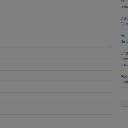
Se 
unic
8 a
Com
Am 
de l
Ung
cons
cre
Aso
lumi