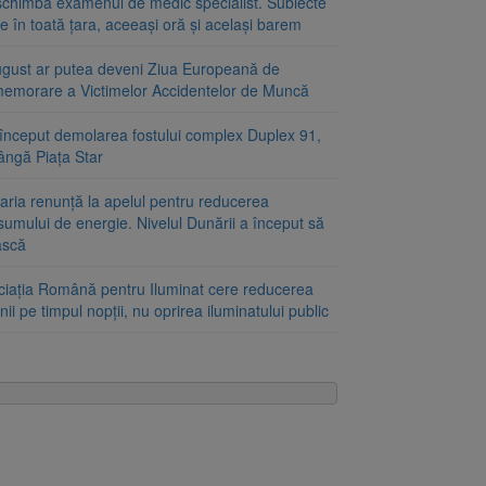
schimbă examenul de medic specialist. Subiecte
e în toată țara, aceeași oră și același barem
ugust ar putea deveni Ziua Europeană de
emorare a Victimelor Accidentelor de Muncă
început demolarea fostului complex Duplex 91,
ângă Piața Star
aria renunță la apelul pentru reducerea
umului de energie. Nivelul Dunării a început să
ască
ciația Română pentru Iluminat cere reducerea
nii pe timpul nopții, nu oprirea iluminatului public