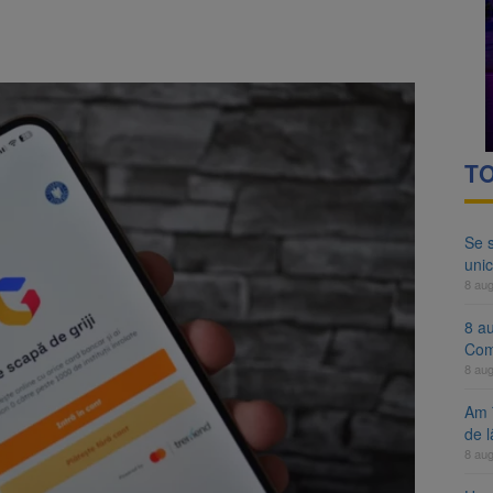
ocat pe DN1E Brașov – Poiana Brașov după un accident. Două persoane p
ă examenul de medic specialist. Subiecte unice în toată țara, aceeași 
TO
Se 
unic
8 au
8 a
Com
8 au
Am 
de l
8 au