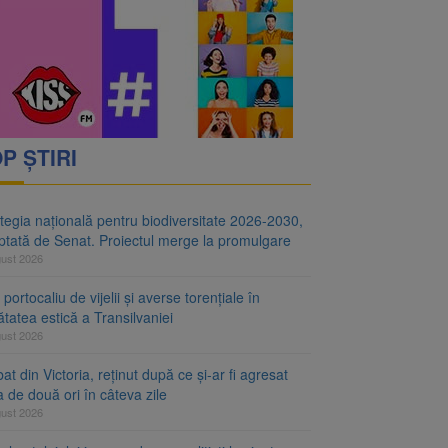
i decid dacă începe
ul merge la promulgare
P ȘTIRI
tegia națională pentru biodiversitate 2026-2030,
ptată de Senat. Proiectul merge la promulgare
gust 2026
portocaliu de vijelii și averse torențiale în
tatea estică a Transilvaniei
gust 2026
at din Victoria, reținut după ce și-ar fi agresat
a de două ori în câteva zile
gust 2026