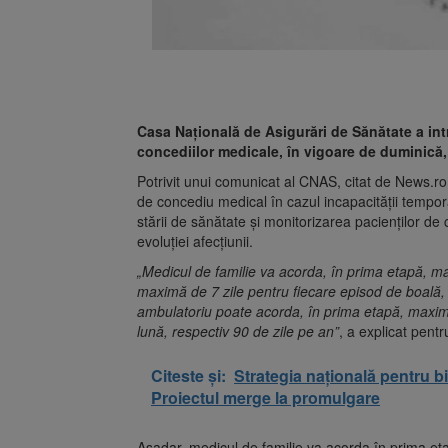
Casa Națională de Asigurări de Sănătate a int
concediilor medicale, în vigoare de duminică,
Potrivit unui comunicat al CNAS, citat de News.ro
de concediu medical în cazul incapacităţii tempo
stării de sănătate şi monitorizarea pacienţilor de
evoluţiei afecţiunii.
„Medicul de familie va acorda, în prima etapă, ma
maximă de 7 zile pentru fiecare episod de boală, r
ambulatoriu poate acorda, în prima etapă, maxim 
lună, respectiv 90 de zile pe an”
, a explicat pent
Citeste și:
Strategia națională pentru b
Proiectul merge la promulgare
Așadar, medicul de familie va acorda în prima e