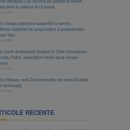
le atelajului i-au condus pe polițiști la cioate.
bat prins în pădure la Ormeniș
gust 2026
 a lansat platforma suspeND.ro pentru
rirea inițiativei de suspendare a președintelui
ușor Dan
gust 2026
ta Curte analizează dosarul lui Călin Georgescu
orațiu Potra. Judecătorii decid dacă începe
cesul
gust 2026
ețul Brașov, sub Cod portocaliu de caniculă până
ri dimineață
gust 2026
RTICOLE RECENTE