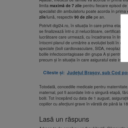
limita
maximă de 7 zile
pentru fiecare episod de 
specialist din ambulatoriu poate acorda în prima
zile
/lună, respectiv
90 de zile
pe an.
Potrivit digi24.ro, în situaţia în care prima eta
se finalizează într-o zi nelucrătoare, certificatul 
lucrătoare care urmează, cu încadrarea în limitel
întocmi planul de urmărire a evoluţiei bolii în cazu
speciale (boli cardiovasculare, SIDA, neoplazii şi
bolile infectocontagioase din grupa A şi pentru b
precum şi în situaţia în care asiguratul este interna
Citeste și:
Județul Brașov, sub Cod por
Totodată, concediile medicale pentru maternitate, p
maternal, pot fi acordate într-o singură etapă, fă
bolii. Tot începând cu data de 1 august, asigurații
copiilor cu afecțiuni grave în vârstă de până la 1
Lasă un răspuns