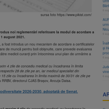
Urme
Băr
6 au
sursa foto https://www.pikist.com/
AUR
urmă
Nic
rodus noi reglementări referitoare la modul de acordare a
6 au
 1 august 2021.
Înal
, a fost introdus un nou mecanism de acordare a certificatelor
și H
rare de muncă pentru boli obişnuite, care prevede evaluarea
pro
 către medicii curanţi prin întocmirea unui plan de urmărire a
6 au
xim 4 zile de concediu medical cu încadrarea în limita
Jud
espectiv 28 de zile pe an, iar medicul specialist din
vine
15 zile cu încadrarea în limita maximă de 30/31 de zile pe
6 au
ru RRBV, directorul CJAS Brașov, Ancuța Daisa.
iodiversitate 2026-2030, adoptată de Senat.
A
tapă
maxim 4 zile
de concediu medical, cu încadrarea în