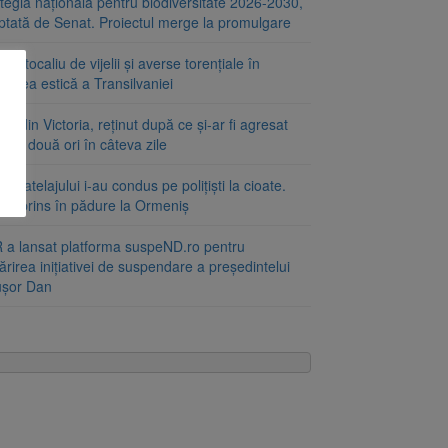
tegia națională pentru biodiversitate 2026-2030,
ptată de Senat. Proiectul merge la promulgare
portocaliu de vijelii și averse torențiale în
tatea estică a Transilvaniei
at din Victoria, reținut după ce și-ar fi agresat
a de două ori în câteva zile
le atelajului i-au condus pe polițiști la cioate.
bat prins în pădure la Ormeniș
 a lansat platforma suspeND.ro pentru
rirea inițiativei de suspendare a președintelui
ușor Dan