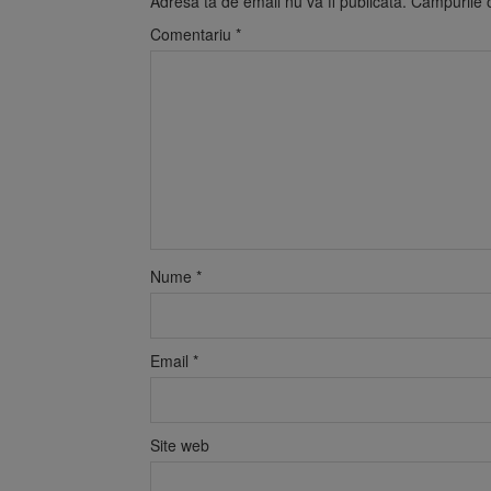
Adresa ta de email nu va fi publicată.
Câmpurile o
Comentariu
*
Nume
*
Email
*
Site web