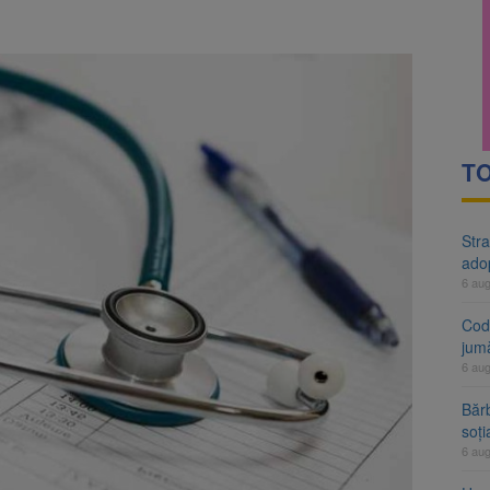
rte analizează dosarul lui Călin Georgescu și Horațiu Potra. Judecători
 națională pentru biodiversitate 2026-2030, adoptată de Senat. Proiect
TO
Stra
ado
6 au
Cod 
jumă
6 au
Bărb
soți
6 au