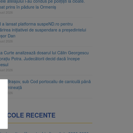
le atelajului i-au condus pe polițiști la cioate.
bat prins în pădure la Ormeniș
gust 2026
 a lansat platforma suspeND.ro pentru
rirea inițiativei de suspendare a președintelui
ușor Dan
gust 2026
ta Curte analizează dosarul lui Călin Georgescu
orațiu Potra. Judecătorii decid dacă începe
cesul
gust 2026
ețul Brașov, sub Cod portocaliu de caniculă până
ri dimineață
gust 2026
RTICOLE RECENTE