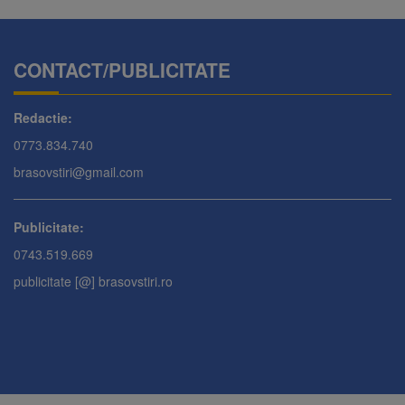
CONTACT/PUBLICITATE
Redactie:
0773.834.740
brasovstiri@gmail.com
Publicitate:
0743.519.669
publicitate [@] brasovstiri.ro