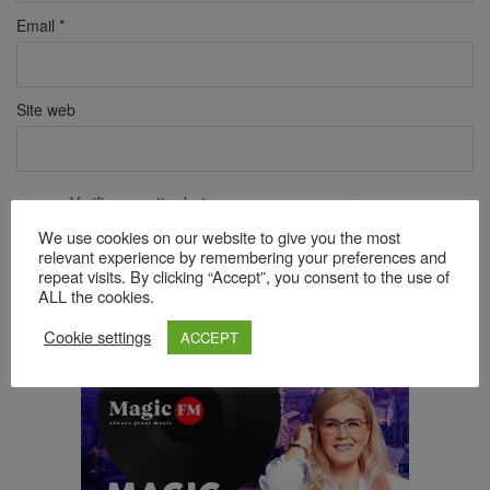
Email
*
Site web
Verificare anti-robot
Click pentru a începe verificarea
We use cookies on our website to give you the most
Friendly
Captcha ⇗
relevant experience by remembering your preferences and
repeat visits. By clicking “Accept”, you consent to the use of
ALL the cookies.
Acest site folosește Akismet pentru a reduce spamul.
Află cum
Cookie settings
ACCEPT
sunt procesate datele comentariilor tale
.