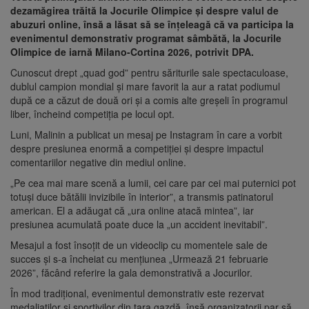
dezamăgirea trăită la Jocurile Olimpice și despre valul de
abuzuri online, însă a lăsat să se înțeleagă că va participa la
evenimentul demonstrativ programat sâmbătă, la Jocurile
Olimpice de iarnă Milano-Cortina 2026, potrivit DPA.
Cunoscut drept „quad god” pentru săriturile sale spectaculoase,
dublul campion mondial și mare favorit la aur a ratat podiumul
după ce a căzut de două ori și a comis alte greșeli în programul
liber, încheind competiția pe locul opt.
Luni, Malinin a publicat un mesaj pe Instagram în care a vorbit
despre presiunea enormă a competiției și despre impactul
comentariilor negative din mediul online.
„Pe cea mai mare scenă a lumii, cei care par cei mai puternici pot
totuși duce bătălii invizibile în interior”, a transmis patinatorul
american. El a adăugat că „ura online atacă mintea”, iar
presiunea acumulată poate duce la „un accident inevitabil”.
Mesajul a fost însoțit de un videoclip cu momentele sale de
succes și s-a încheiat cu mențiunea „Urmează 21 februarie
2026”, făcând referire la gala demonstrativă a Jocurilor.
În mod tradițional, evenimentul demonstrativ este rezervat
medaliaților și sportivilor din țara gazdă, însă organizatorii par să