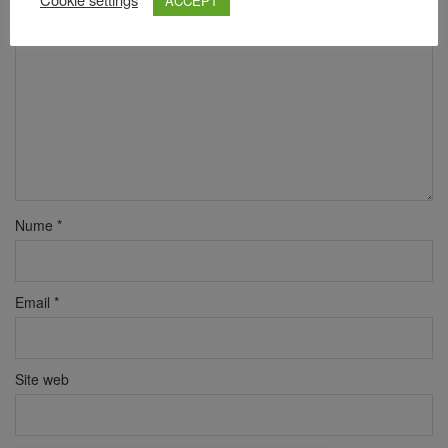
ACCEPT
Comentariu
*
Nume
*
Email
*
Site web