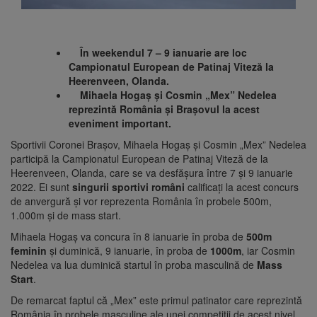
În weekendul 7 – 9 ianuarie are loc
Campionatul European de Patinaj Viteză la
Heerenveen, Olanda.
Mihaela Hogaș și Cosmin „Mex” Nedelea
reprezintă România și Brașovul la acest
eveniment important.
Sportivii Coronei Brașov, Mihaela Hogaș și Cosmin „Mex” Nedelea
participă la Campionatul European de Patinaj Viteză de la
Heerenveen, Olanda, care se va desfășura între 7 și 9 ianuarie
2022. Ei sunt
singurii sportivi români
calificați la acest concurs
de anvergură și vor reprezenta România în probele 500m,
1.000m și de mass start.
Mihaela Hogaș va concura în 8 ianuarie în proba de
500m
feminin
și duminică, 9 ianuarie, în proba de
1000m
, iar Cosmin
Nedelea va lua duminică startul în proba masculină de
Mass
Start
.
De remarcat faptul că „Mex” este primul patinator care reprezintă
România în probele masculine ale unei competiții de acest nivel