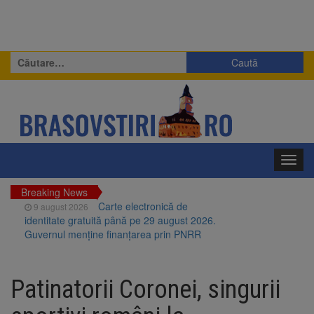
Caută
după:
Toggl
navig
Breaking News
Carte electronică de
9 august 2026
identitate gratuită până pe 29 august 2026.
Guvernul menține finanțarea prin PNRR
Zece troițe istorice din Șcheii
9 august 2026
Brașovului vor fi restaurate. Contractul de
Patinatorii Coronei, singurii
finanțare a fost semnat