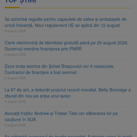
Se schimbă regulile pentru capsulele de cafea și ambalajele de
unică folosință. Noul regulament UE se aplică din 12 august
9 august 2026
Carte electronică de identitate gratuită până pe 29 august 2026.
Guvernul menține finanțarea prin PNRR
9 august 2026
Zece troițe istorice din Șcheii Brașovului vor fi restaurate.
Contractul de finanțare a fost semnat
9 august 2026
La 97 de ani, a doborât propriul record mondial. Betty Bromage a
zburat din nou pe aripa unui avion
9 august 2026
Avocații fraților Andrew și Tristan Tate cer eliberarea lor pe
cauțiune în SUA
9 august 2026
Se schimbă examenul de medic specialist. Subiecte unice în toată