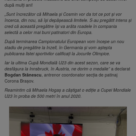
după mulți ani!
„Sunt încrezător că Mihaela și Cosmin vor da tot ce pot și vor
încerca, din nou, să își depășească limitele. S-au pregătit intens și
cred că această pregătire își va arăta roadele în compania
selectă a celor mai buni patinatori din Europa.
După terminarea Campionatului European vom începe un nou
stadiu de pregătire la Inzell, în Germania și vom aștepta
publicarea listei sportivilor calificați la Jocurile Olimpice.
Iar la ultima Cupă Mondială U23 din acest sezon, care se va
desfășura la Innsbruck, în Austria, ne dorim o medalie”
a declarat
Bogdan Stănescu
, antrenor coordonator secția de patinaj
Corona Brașov.
Reamintim că Mihaela Hogaș a câștigat o ediție a Cupei Mondiale
U23 în proba de 500 metri în anul 2020.