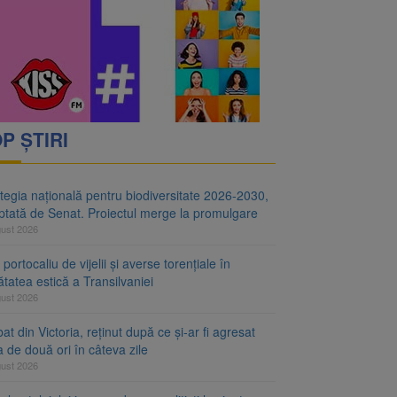
i decid dacă începe
ul merge la promulgare
P ȘTIRI
tegia națională pentru biodiversitate 2026-2030,
ptată de Senat. Proiectul merge la promulgare
gust 2026
portocaliu de vijelii și averse torențiale în
tatea estică a Transilvaniei
gust 2026
at din Victoria, reținut după ce și-ar fi agresat
a de două ori în câteva zile
gust 2026