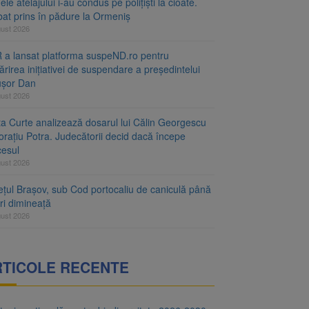
le atelajului i-au condus pe polițiști la cioate.
bat prins în pădure la Ormeniș
gust 2026
 a lansat platforma suspeND.ro pentru
rirea inițiativei de suspendare a președintelui
ușor Dan
gust 2026
ta Curte analizează dosarul lui Călin Georgescu
orațiu Potra. Judecătorii decid dacă începe
cesul
gust 2026
ețul Brașov, sub Cod portocaliu de caniculă până
ri dimineață
gust 2026
RTICOLE RECENTE