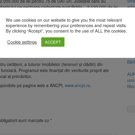
Stra
12.000.000 de lei pentru 75 de UAT-uri. Județele care au
ado
cadastrului pe sectoare cadastrale sunt Brăila – 2.120.000 de lei
ntru 19 UAT-uri și Harghita – 3.340.000 de lei pentru 22 de
Cod 
We use cookies on our website to give you the most relevant
experience by remembering your preferences and repeat visits.
jumă
473,06 lei +TVA / imobil, în funcție de gradul de dificultate a
By clicking “Accept”, you consent to the use of ALL the cookies.
5/1938 (carte funciară veche) și de gradul de acoperire cu
Bărb
Cookie settings
ACCEPT
soți
integrat de cadastru și carte funciară, prin PNCCF, peste 6,7
Urme
Băr
 cetățeni, a tuturor imobilelor (terenuri și clădiri) din
funciară. Programul este finanțat din veniturile proprii ale
AUR
al al primăriilor.
urmă
disponibile pe pagina web a ANCPI,
www.ancpi.ro
.
Nic
bligatorii sunt marcate cu
*