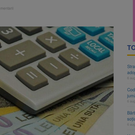
rte analizează dosarul lui Călin Georgescu și Horațiu Potra. Judecători
mentarii
 națională pentru biodiversitate 2026-2030, adoptată de Senat. Proiect
TO
Stra
ado
6 au
Cod 
jumă
6 au
Bărb
soți
6 au