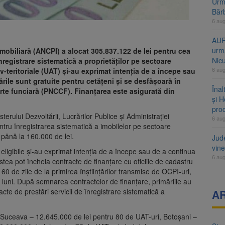
Urme
Băr
6 au
AUR
urmă
Imobiliară (ANCPI) a alocat 305.837.122 de lei pentru cea
Nic
nregistrare sistematică a proprietăților pe sectoare
6 au
v-teritoriale (UAT) și-au exprimat intenția de a începe sau
ările sunt gratuite pentru cetățeni și se desfășoară în
Înal
rte funciară (PNCCF). Finanțarea este asigurată din
și H
pro
terului Dezvoltării, Lucrărilor Publice și Administrației
6 au
ru înregistrarea sistematică a imobilelor pe sectoare
i până la 160.000 de lei.
Jud
vine
eligibile și-au exprimat intenția de a începe sau de a continua
6 au
tea pot încheia contracte de finanțare cu oficiile de cadastru
60 de zile de la primirea înştiinţărilor transmise de OCPI-uri,
e luni. După semnarea contractelor de finanțare, primăriile au
acte de prestări servicii de înregistrare sistematică a
A
e Suceava – 12.645.000 de lei pentru 80 de UAT-uri, Botoșani –