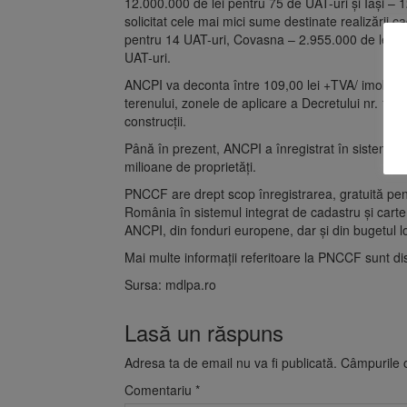
12.000.000 de lei pentru 75 de UAT-uri și Iași – 
solicitat cele mai mici sume destinate realizării 
pentru 14 UAT-uri, Covasna – 2.955.000 de lei pe
UAT-uri.
ANCPI va deconta între 109,00 lei +TVA/ imobil și 
terenului, zonele de aplicare a Decretului nr. 11
construcții.
Până în prezent, ANCPI a înregistrat în sistemul 
milioane de proprietăți.
PNCCF are drept scop înregistrarea, gratuită pentru
România în sistemul integrat de cadastru și carte 
ANCPI, din fonduri europene, dar și din bugetul loc
Mai multe informații referitoare la PNCCF sunt 
Sursa: mdlpa.ro
Lasă un răspuns
Adresa ta de email nu va fi publicată.
Câmpurile o
Comentariu
*