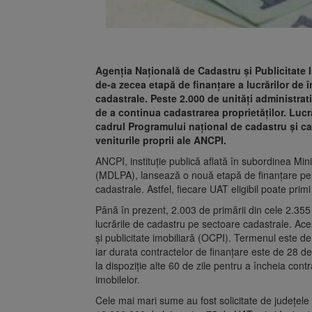
Agenția Națională de Cadastru și Publicitate 
de-a zecea etapă de finanțare a lucrărilor de î
cadastrale. Peste 2.000 de unități administrati
de a continua cadastrarea proprietăților. Lucr
cadrul Programului național de cadastru și ca
veniturile proprii ale ANCPI.
ANCPI, instituție publică aflată în subordinea Minis
(MDLPA), lansează o nouă etapă de finanțare pent
cadastrale. Astfel, fiecare UAT eligibil poate prim
Până în prezent, 2.003 de primării din cele 2.355 
lucrările de cadastru pe sectoare cadastrale. Aces
și publicitate imobiliară (OCPI). Termenul este de 
iar durata contractelor de finanțare este de 28 d
la dispoziție alte 60 de zile pentru a încheia contr
imobilelor.
Cele mai mari sume au fost solicitate de județel