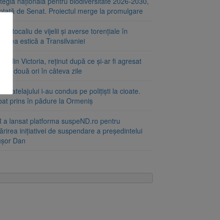
tegia națională pentru biodiversitate 2026-2030,
ptată de Senat. Proiectul merge la promulgare
portocaliu de vijelii și averse torențiale în
tatea estică a Transilvaniei
at din Victoria, reținut după ce și-ar fi agresat
a de două ori în câteva zile
le atelajului i-au condus pe polițiști la cioate.
bat prins în pădure la Ormeniș
 a lansat platforma suspeND.ro pentru
rirea inițiativei de suspendare a președintelui
ușor Dan