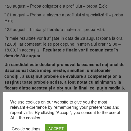
* 20 august – Proba obligatorie a profilului – proba E.c);
* 21 august – Proba la alegere a profilului şi specializării – proba
E.d);
* 22 august – Limba şi literatura maternă – proba E.b).
Primele rezultate vor fi afişate în data de 26 august (până la ora
12,00), iar contestaţiile se pot depune în intervalul orar 12.00 –
18.00, în aceeaşi zi.
Rezultatele finale vor fi comunicate în
data de 30 august.
Un candidat este declarat promovat la examenul naţional de
Bacalaureat dacă îndeplineşte, simultan, următoarele
condiţii: a susţinut probele de evaluare a competenţelor, a
susţinut toate probele scrise, a fost notat cu minimum 5 la
fiecare dintre acestea şi a obţinut, în final, cel puţin media 6.
Lasă un răspuns
We use cookies on our website to give you the most
relevant experience by remembering your preferences and
repeat visits. By clicking “Accept”, you consent to the use of
Adresa ta de email nu va fi publicată.
Câmpurile obligatorii sunt
ALL the cookies.
marcate cu
*
Comentariu
*
Cookie settings
ACCEPT