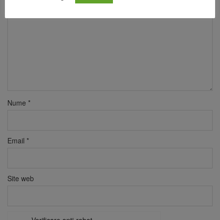
Nume
*
Email
*
Site web
Verificare anti-robot