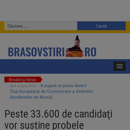
Caută
după:
Toggl
navig
Breaking News
8 august ar putea deveni
8 august 2026
Ziua Europeană de Comemorare a Victimelor
Accidentelor de Muncă
Am început demolarea
8 august 2026
fostului complex Duplex 91, de lângă Piața
Peste 33.600 de candidaţi
Star
Ungaria renunță la apelul
8 august 2026
vor susține probele
pentru reducerea consumului de energie.