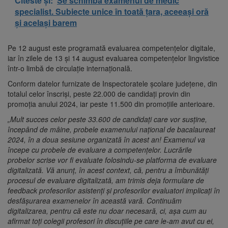
Citeste și:
Se schimbă examenul de medic
specialist. Subiecte unice în toată țara, aceeași oră
și același barem
Pe 12 august este programată evaluarea competenţelor digitale,
iar în zilele de 13 şi 14 august evaluarea competenţelor lingvistice
într-o limbă de circulaţie internaţională.
Conform datelor furnizate de Inspectoratele şcolare judeţene, din
totalul celor înscrişi, peste 22.000 de candidaţi provin din
promoţia anului 2024, iar peste 11.500 din promoţiile anterioare.
„Mult succes celor peste 33.600 de candidaţi care vor susține,
începând de mâine, probele examenului național de bacalaureat
2024, în a doua sesiune organizată în acest an! Examenul va
începe cu probele de evaluare a competențelor. Lucrările
probelor scrise vor fi evaluate folosindu-se platforma de evaluare
digitalizată. Vă anunț, în acest context, că, pentru a îmbunătăți
procesul de evaluare digitalizată, am trimis deja formulare de
feedback profesorilor asistenți și profesorilor evaluatori implicați în
desfășurarea examenelor în această vară. Continuăm
digitalizarea, pentru că este nu doar necesară, ci, așa cum au
afirmat toți colegii profesori în discuțiile pe care le-am avut cu ei,