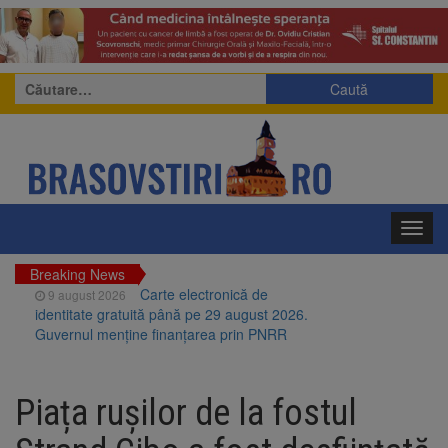
Caută
după:
Toggl
navig
Breaking News
Carte electronică de
9 august 2026
identitate gratuită până pe 29 august 2026.
Guvernul menține finanțarea prin PNRR
Zece troițe istorice din Șcheii
9 august 2026
Brașovului vor fi restaurate. Contractul de
Piața rușilor de la fostul
finanțare a fost semnat