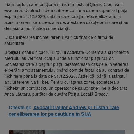
Piața rușilor, care funcționa în incinta fostului Ștrand Cibo, va fi
evacuată. Contractul de închiriere cu firma care a organizat piața
expiră pe 31.12.2020, dată la care locația trebuie eliberată. În
acest moment se lucrează la dezafectarea căsuțelor în care și-au
desfășurat activitatea comercianții.
După eliberarea incintei terenul va fi curățat de o firmă de
salubritate.
„Polițiștii locali din cadrul Biroului Activitate Comercială și Protecția
Mediului au verificat locația unde a funcționat piața rușilor.
Societatea care a deținut piața, dezafectează căsuțele în vederea
eliberării amplasamentului, ținând cont de faptul că au contract de
închiriere până la data de 31.12.2020. Astfel că, până la sfârșitul
anului terenul va fi liber. Pentru curățarea zonei, societatea a
încheiat un contract cu un operator de salubritate”, ne-a declarat
Anca Lăutaru, purtător de cuvânt Poliția Locală Brașov.
Citeste și:
Avocații fraților Andrew și Tristan Tate
cer eliberarea lor pe cauțiune în SUA