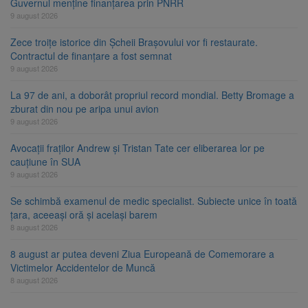
Guvernul menține finanțarea prin PNRR
9 august 2026
Zece troițe istorice din Șcheii Brașovului vor fi restaurate.
Contractul de finanțare a fost semnat
9 august 2026
La 97 de ani, a doborât propriul record mondial. Betty Bromage a
zburat din nou pe aripa unui avion
9 august 2026
Avocații fraților Andrew și Tristan Tate cer eliberarea lor pe
cauțiune în SUA
9 august 2026
Se schimbă examenul de medic specialist. Subiecte unice în toată
țara, aceeași oră și același barem
8 august 2026
8 august ar putea deveni Ziua Europeană de Comemorare a
Victimelor Accidentelor de Muncă
8 august 2026