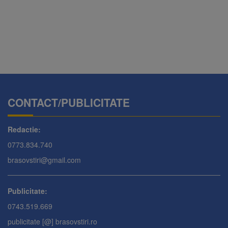
CONTACT/PUBLICITATE
Redactie:
0773.834.740
brasovstiri@gmail.com
Publicitate:
0743.519.669
publicitate [@] brasovstiri.ro