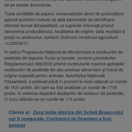
de pe aceste documente.
Toate cantitățile de pepeni, comercializate direct de producătorii
agricoli autohtoni trebuie să aibă elementele de identificare,
eticheta format A4/plastifiată, ce cuprinde informații privind:
denumirea producătorului, localitatea de origine, data recoltării și
prețul cu amănuntul, conform Ordinului ministrului agriculturii
nr.225/2017.
În cadrul Programului Național de Monitorizare a reziduurilor de
pesticide din legume, fructe și cereale, conform prevederilor
Regulamentului 396/2005 privind conținuturile maxime aplicabile
reziduurilor de pesticide din sau produse alimentare și hrană de
origine vegetală pentru animale, Autoritatea Națională
Fitosanitară a prelevat până în prezent la nivel național un număr
de 1831 probe, din care au fost analizate un număr de 1718
probe, în vederea depistării depășirilor de reziduuri de pesticide,
în lucru aflându-se un număr de 113 probe.
Citeste și:
Zece troițe istorice din Șcheii Brașovului
vor fi restaurate. Contractul de finanțare a fost
semnat