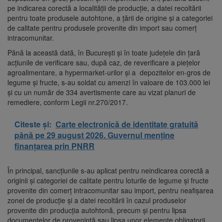
pe indicarea corectă a localității de producție, a datei recoltării
pentru toate produsele autohtone, a țării de origine și a categoriei
de calitate pentru produsele provenite din import sau comerț
intracomunitar.
Până la această dată, în București și în toate județele din țară
acțiunile de verificare sau, după caz, de reverificare a piețelor
agroalimentare, a hypermarket-urilor și a depozitelor en-gros de
legume și fructe, s-au soldat cu amenzi în valoare de 103.000 lei
și cu un număr de 334 avertismente care au vizat planuri de
remediere, conform Legii nr.270/2017.
Citeste și:
Carte electronică de identitate gratuită
până pe 29 august 2026. Guvernul menține
finanțarea prin PNRR
În principal, sancțiunile s-au aplicat pentru neindicarea corectă a
originii și categoriei de calitate pentru loturile de legume și fructe
provenite din comerț intracomunitar sau import, pentru neafișarea
zonei de producție și a datei recoltării în cazul produselor
provenite din producția autohtonă, precum și pentru lipsa
documentelor de provenință sau lipsa unor elemente obligatorii