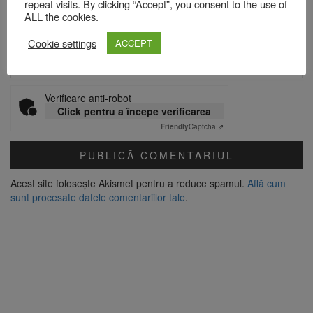
repeat visits. By clicking “Accept”, you consent to the use of
ALL the cookies.
Site web
Cookie settings
ACCEPT
Verificare anti-robot
Click pentru a începe verificarea
Friendly
Captcha ⇗
Acest site folosește Akismet pentru a reduce spamul.
Află cum
sunt procesate datele comentariilor tale
.