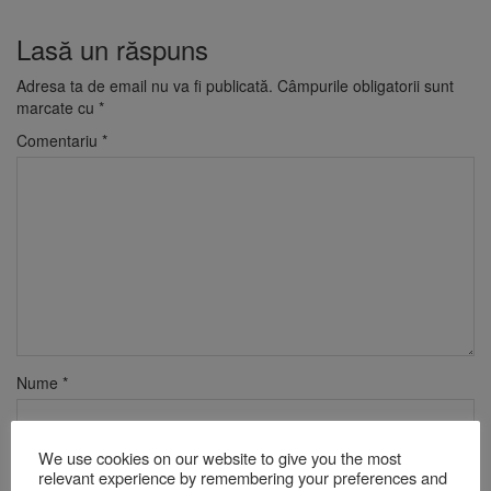
Lasă un răspuns
Adresa ta de email nu va fi publicată.
Câmpurile obligatorii sunt
marcate cu
*
Comentariu
*
Nume
*
We use cookies on our website to give you the most
Email
*
relevant experience by remembering your preferences and