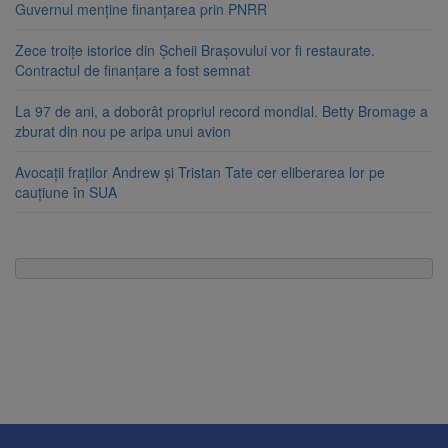
Guvernul menține finanțarea prin PNRR
Zece troițe istorice din Șcheii Brașovului vor fi restaurate.
Contractul de finanțare a fost semnat
La 97 de ani, a doborât propriul record mondial. Betty Bromage a
zburat din nou pe aripa unui avion
Avocații fraților Andrew și Tristan Tate cer eliberarea lor pe
cauțiune în SUA