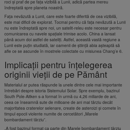
roci și praf de pe fața vizibilă a Lunii, adică partea mereu
îndreptată spre planeta noastră.
Fața nevăzută a Lunii, care este foarte diferită de cea vizibilă,
este mai dificil de explorat. Tocmai pentru că fața nevăzută a Lunii
nu este îndreptată spre noi, un satelit-releu este necesar pentru
comunicarea cu navele spațiale trimise acolo. China a lansat
până acum doi astfel de sateliți. Astfel, această vastă regiune a
Lunii este puțin studiată, iar oamenii de știință abia așteaptă să
afle ce se ascunde în mostrele colectate cu misiunea Chang’e 6.
Implicații pentru înțelegerea
originii vieții de pe Pământ
Materialul ar putea răspunde la unele dintre cele mai importante
întrebări despre istoria Sistemului Solar. Spre exemplu, bazinul
South Pole-Aitken s-a format în urmă cu 4,26 miliarde de ani,
ceea ce înseamnă sute de milioane de ani mai târziu decât
majoritatea craterelor selenare, create de asteroizi și comete în
timpul epocii violente numite de cercetători „Marele
bombardament târziu”.
„A fost bazinul format ca parte din Marele bombardament târziu