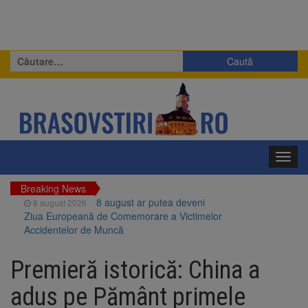
Caută
după:
Toggl
navig
Breaking News
8 august ar putea deveni
8 august 2026
Ziua Europeană de Comemorare a Victimelor
Accidentelor de Muncă
Am început demolarea
8 august 2026
fostului complex Duplex 91, de lângă Piața
Premieră istorică: China a
Star
Ungaria renunță la apelul
8 august 2026
adus pe Pământ primele
pentru reducerea consumului de energie.