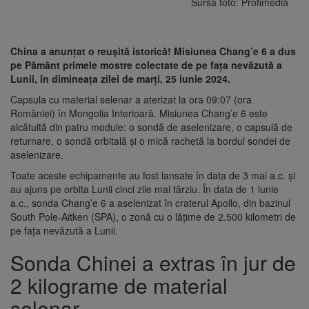
Sursa foto: Profimedia
China a anunțat o reușită istorică! Misiunea Chang’e 6 a dus
pe Pământ primele mostre colectate de pe fața nevăzută a
Lunii, în dimineața zilei de marți, 25 iunie 2024.
Capsula cu material selenar a aterizat la ora 09:07 (ora
României) în Mongolia Interioară. Misiunea Chang’e 6 este
alcătuită din patru module: o sondă de aselenizare, o capsulă de
returnare, o sondă orbitală și o mică rachetă la bordul sondei de
aselenizare.
Toate aceste echipamente au fost lansate în data de 3 mai a.c. și
au ajuns pe orbita Lunii cinci zile mai târziu. În data de 1 iunie
a.c., sonda Chang’e 6 a aselenizat în craterul Apollo, din bazinul
South Pole-Aitken (SPA), o zonă cu o lățime de 2.500 kilometri de
pe fața nevăzută a Lunii.
Sonda Chinei a extras în jur de
2 kilograme de material
selenar