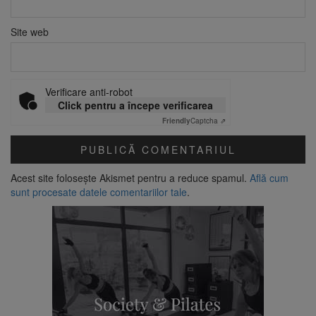
Site web
Verificare anti-robot
Click pentru a începe verificarea
Friendly
Captcha ⇗
Acest site folosește Akismet pentru a reduce spamul.
Află cum
sunt procesate datele comentariilor tale
.