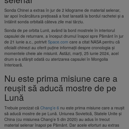
Sonda Chinei a extras în jur de 2 kilograme de material selenar,
iar apoi încărcătura prețioasă a fost lansată la bordul rachetei și a
întâlnit sonda orbitală câteva zile mai târziu.
Sonda de pe orbita Lunii, având la bord mostrele în interiorul
capsulei de returnare, a început drumul înapoi spre Pământ în jur
de 21 iunie a.c., potrivit
Space.com
care a citat NASA pentru că
oficialii chinezi au oferit puține informații despre cronologia și
momentele cheie ale misiunii. Astăzi, marți, 25 iunie 2024, acel
drum s-a sfârșit odată cu aterizarea capsulei în Mongolia
Interioară.
Nu este prima misiune care a
reușit să aducă mostre de pe
Lună
Trebuie precizat că
Chang’e 6
nu este prima misiune care a reușit
să aducă mostre de pe Lună. Uniunea Sovietică, Statele Unite și
China (cu misiunea Chang’e 5 din 2020) au adus în trecut
material selenar înapoi pe Pământ. Dar acele eforturi au extras