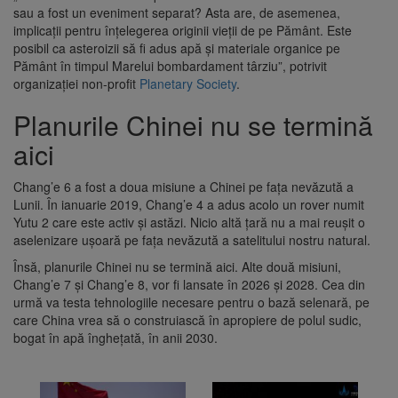
sau a fost un eveniment separat? Asta are, de asemenea,
implicații pentru înțelegerea originii vieții de pe Pământ. Este
posibil ca asteroizii să fi adus apă și materiale organice pe
Pământ în timpul Marelui bombardament târziu”, potrivit
organizației non-profit
Planetary Society
.
Planurile Chinei nu se termină
aici
Chang’e 6 a fost a doua misiune a Chinei pe fața nevăzută a
Lunii. În ianuarie 2019, Chang’e 4 a adus acolo un rover numit
Yutu 2 care este activ și astăzi. Nicio altă țară nu a mai reușit o
aselenizare ușoară pe fața nevăzută a satelitului nostru natural.
Însă, planurile Chinei nu se termină aici. Alte două misiuni,
Chang’e 7 și Chang’e 8, vor fi lansate în 2026 și 2028. Cea din
urmă va testa tehnologiile necesare pentru o bază selenară, pe
care China vrea să o construiască în apropiere de polul sudic,
bogat în apă înghețată, în anii 2030.