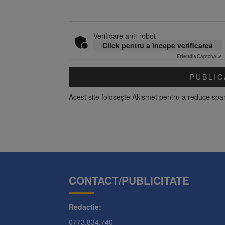
Verificare anti-robot
Click pentru a începe verificarea
Friendly
Captcha ⇗
Acest site folosește Akismet pentru a reduce sp
CONTACT/PUBLICITATE
Redactie:
0773.834.740