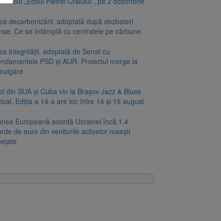
ivalului „Ecoul Pietrei Craiului”, pe 2 octombrie
ea decarbonizării, adoptată după dezbateri
inse. Ce se întâmplă cu centralele pe cărbune
a integrității, adoptată de Senat cu
ndamentele PSD și AUR. Proiectul merge la
mulgare
ști din SUA și Cuba vin la Brașov Jazz & Blues
ival. Ediția a 14-a are loc între 14 și 16 august
unea Europeană acordă Ucrainei încă 1,4
arde de euro din veniturile activelor rusești
hețate