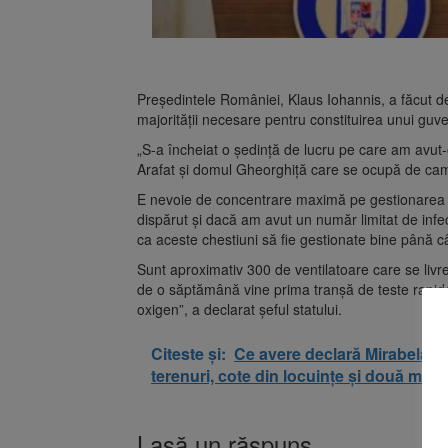
Președintele României, Klaus Iohannis, a făcut de
majorității necesare pentru constituirea unui guve
„S-a încheiat o ședință de lucru pe care am avut
Arafat și domul Gheorghiță care se ocupă de ca
E nevoie de concentrare maximă pe gestionarea 
dispărut și dacă am avut un număr limitat de in
ca aceste chestiuni să fie gestionate bine până 
Sunt aproximativ 300 de ventilatoare care se livre
de o săptămână vine prima tranșă de teste rapide
oxigen”, a declarat șeful statului.
Citeste și:
Ce avere declară Mirabela G
terenuri, cote din locuințe și două mași
Lasă un răspuns