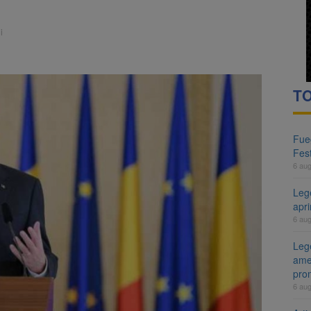
i
TO
Fueg
Fest
6 au
Leg
apr
6 au
Lege
ame
pro
6 au