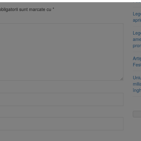
Fest
bligatorii sunt marcate cu
*
Leg
apr
Lege
ame
pro
Arti
Fest
Uni
mili
îng