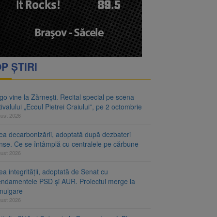
P ȘTIRI
o vine la Zărnești. Recital special pe scena
ivalului „Ecoul Pietrei Craiului”, pe 2 octombrie
gust 2026
ea decarbonizării, adoptată după dezbateri
inse. Ce se întâmplă cu centralele pe cărbune
gust 2026
a integrității, adoptată de Senat cu
ndamentele PSD și AUR. Proiectul merge la
mulgare
gust 2026