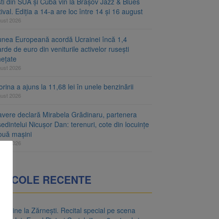
ști din SUA și Cuba vin la Brașov Jazz & Blues
ival. Ediția a 14-a are loc între 14 și 16 august
gust 2026
unea Europeană acordă Ucrainei încă 1,4
arde de euro din veniturile activelor rusești
hețate
gust 2026
rina a ajuns la 11,68 lei în unele benzinării
gust 2026
avere declară Mirabela Grădinaru, partenera
edintelui Nicușor Dan: terenuri, cote din locuințe
două mașini
gust 2026
RTICOLE RECENTE
o vine la Zărnești. Recital special pe scena