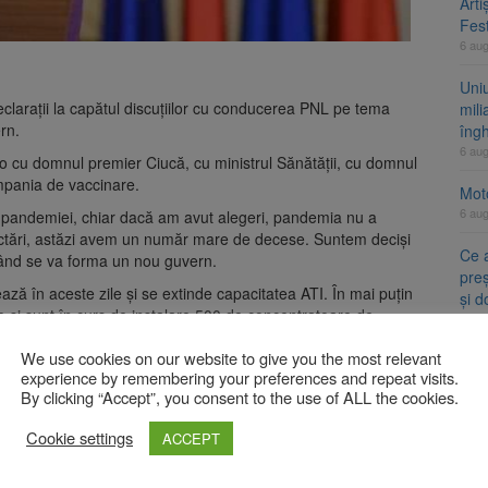
Arti
Fest
6 au
Uni
clarații la capătul discuțiilor cu conducerea PNL pe tema
mili
rn.
îng
6 au
-o cu domnul premier Ciucă, cu ministrul Sănătății, cu domnul
mpania de vaccinare.
Moto
6 au
pandemiei, chiar dacă am avut alegeri, pandemia nu a
fectări, astăzi avem un număr mare de decese. Suntem deciși
Ce 
când se va forma un nou guvern.
preș
ază în aceste zile și se extinde capacitatea ATI. În mai puțin
și 
 și sunt în curs de instalare 500 de concentratoare de
5 au
We use cookies on our website to give you the most relevant
experience by remembering your preferences and repeat visits.
rădinaru, partenera președintelui Nicușor Dan:
A
By clicking “Accept”, you consent to the use of ALL the cookies.
ni
Cookie settings
ACCEPT
Fueg