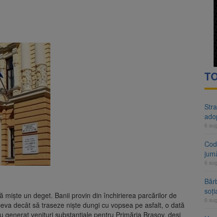
rte analizează dosarul lui Călin Georgescu și Horațiu Potra. Judecători
 națională pentru biodiversitate 2026-2030, adoptată de Senat. Proiect
TO
Stra
ado
6 au
Cod 
jumă
6 au
Bărb
soți
ă miște un deget. Banii provin din închirierea parcărilor de
6 au
ceva decât să traseze niște dungi cu vopsea pe asfalt, o dată
au generat venituri substanțiale pentru Primăria Brașov, deși