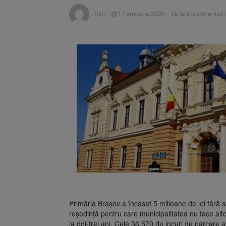
Înalta Cu
6 august 2026
Stiri
17 ianuarie 2020
fără commentarii
procesul
Strategia
6 august 2026
Primăria Brașov a încasat 5 milioane de lei fără s
reședință pentru care municipalitatea nu face alt
la doi-trei ani. Cele 36.570 de locuri de parcare 