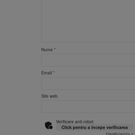
Nume
*
Email
*
Site web
Verificare anti-robot
Click pentru a începe verificarea
Friendly
Captcha ⇗