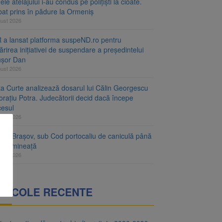
le atelajului i-au condus pe polițiști la cioate.
bat prins în pădure la Ormeniș
gust 2026
 a lansat platforma suspeND.ro pentru
rirea inițiativei de suspendare a președintelui
ușor Dan
gust 2026
ta Curte analizează dosarul lui Călin Georgescu
orațiu Potra. Judecătorii decid dacă începe
cesul
gust 2026
ețul Brașov, sub Cod portocaliu de caniculă până
ri dimineață
gust 2026
RTICOLE RECENTE