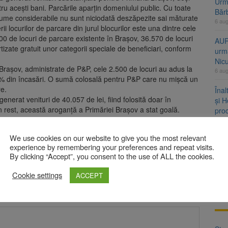
Urme
ru acești bani. Parcările aparțin domeniului public. Cu toate
Băr
 sume considerabile nu sunt niciodată deszăpezite sai măturate
6 au
ii locurilor de parcare din jurul blocurilor este una dintre cele
0 de locuri de parcare existente în Brașov, 36.570 de locuri
AUR
tizate gratuit unor categorii speciale de beneficiari, conform
urmă
Nic
n Brașov, administrate de P&P, cele 2.500 de locuri au adus la
6 au
35% din încasări. O sumă colosală pentru P&P care nu mișcă un
re.
Înal
nerat venituri de 40.057 de lei, fiind folosită doar în
și H
rest, această aroganță a Primăriei Brașov a stat goală.
pro
6 au
ulzului are loc la Râșnov, în perioada 13-16 august
We use cookies on our website to give you the most relevant
Jud
experience by remembering your preferences and repeat visits.
vine
By clicking “Accept”, you consent to the use of ALL the cookies.
6 au
Cookie settings
ACCEPT
bligatorii sunt marcate cu
*
A