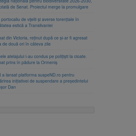
tegia națională pentru biodiversitate 2026-2030,
ptată de Senat. Proiectul merge la promulgare
portocaliu de vijelii și averse torențiale în
tatea estică a Transilvaniei
at din Victoria, reținut după ce și-ar fi agresat
a de două ori în câteva zile
le atelajului i-au condus pe polițiști la cioate.
bat prins în pădure la Ormeniș
 a lansat platforma suspeND.ro pentru
rirea inițiativei de suspendare a președintelui
ușor Dan