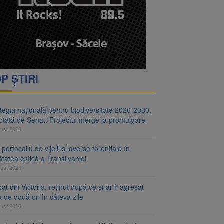
i decid dacă începe
ul merge la promulgare
P ȘTIRI
tegia națională pentru biodiversitate 2026-2030,
ptată de Senat. Proiectul merge la promulgare
gust 2026
portocaliu de vijelii și averse torențiale în
tatea estică a Transilvaniei
gust 2026
at din Victoria, reținut după ce și-ar fi agresat
a de două ori în câteva zile
gust 2026