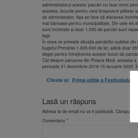
administratorul acestor parcări nu face nimic pent
acestea, locurile pentru care brașovenii plătesc
de administrator. Așa se face că afacerea închirier
mai bănoase pentru municipalitate. Din cele 44.40
sunt închiriate și doar 1.930 de parcări sunt repar
legii.
În ceea ce privește situația parcărilor publice di
bugetul Primăriei 1.695.000 de lei, adică doar 
deget pentru întreținerea acestor locuri de parca
Cât despre parcarea din Poiana Mică, aceasta a ge
perioada 31 decembrie 2019-15 ianuarie 2020. În 
Citeste și:
Prima ediție a Festivalului B
Lasă un răspuns
Adresa ta de email nu va fi publicată.
Câmpurile o
Comentariu
*