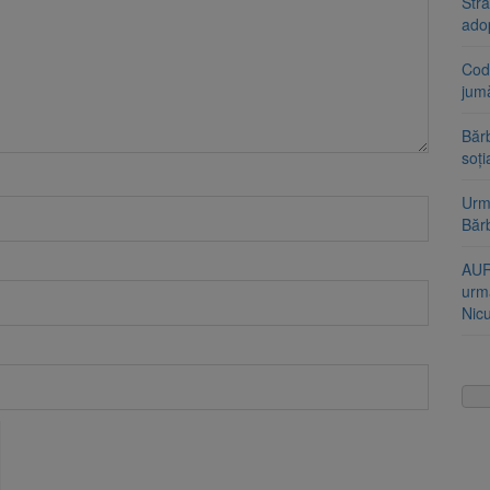
Stra
ado
Cod 
jumă
Bărb
soți
Urme
Băr
AUR
urmă
Nic