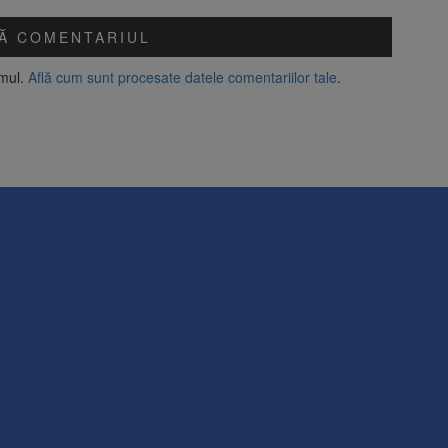
amul.
Află cum sunt procesate datele comentariilor tale
.