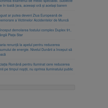
schimbă examenul de medic specialist. Subiecte
e în toată țara, aceeași oră și același barem
ugust ar putea deveni Ziua Europeană de
emorare a Victimelor Accidentelor de Muncă
început demolarea fostului complex Duplex 91,
ângă Piața Star
aria renunță la apelul pentru reducerea
umului de energie. Nivelul Dunării a început să
ască
ciația Română pentru Iluminat cere reducerea
nii pe timpul nopții, nu oprirea iluminatului public