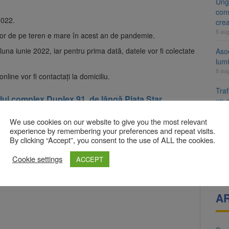
Ung
cons
2022.
cre
8 au
nilor de pe teren e mare în acest an de pandemie.
una iunie 2022, iar pentru prima dată, datele vor fi colectate
Aso
lumi
8 au
line vor fi contactaţi la domiciliu.
Tra
ui complex Duplex 91, de lângă Piața Star
un a
med
We use cookies on our website to give you the most relevant
7 au
experience by remembering your preferences and repeat visits.
By clicking “Accept”, you consent to the use of ALL the cookies.
Dosa
clas
bligatorii sunt marcate cu
*
Cookie settings
ACCEPT
7 au
A