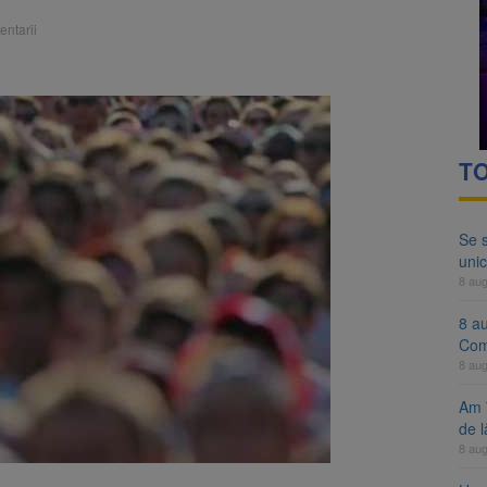
ocat pe DN1E Brașov – Poiana Brașov după un accident. Două persoane p
ntarii
ă examenul de medic specialist. Subiecte unice în toată țara, aceeași 
TO
Se 
unic
8 au
8 a
Com
8 au
Am 
de l
8 au