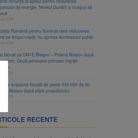
aria renunță la apelul pentru reducerea
umului de energie. Nivelul Dunării a început să
ască
gust 2026
ciația Română pentru Iluminat cere reducerea
nii pe timpul nopții, nu oprirea iluminatului public
gust 2026
fic blocat pe DN1E Brașov – Poiana Brașov după
ccident. Două persoane primesc îngrijiri
icale
gust 2026
r de evaziune fiscală de peste 330.000 de lei,
at la Brașov după plata prejudiciului
gust 2026
RTICOLE RECENTE