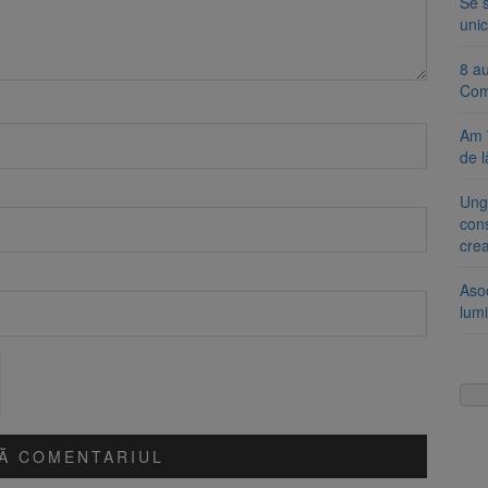
Se 
unic
8 a
Com
Am 
de l
Ung
cons
cre
Aso
lumi