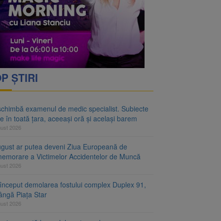
rimesc îngrijiri
oră și același barem
P ȘTIRI
schimbă examenul de medic specialist. Subiecte
e în toată țara, aceeași oră și același barem
gust 2026
ugust ar putea deveni Ziua Europeană de
emorare a Victimelor Accidentelor de Muncă
gust 2026
început demolarea fostului complex Duplex 91,
ângă Piața Star
gust 2026