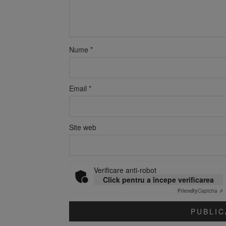
Nume
*
Email
*
Site web
Verificare anti-robot
Click pentru a începe verificarea
Friendly
Captcha ⇗