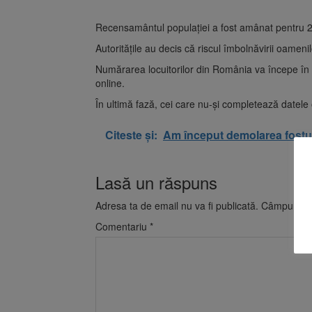
Recensamântul populației a fost amânat pentru 
Autorităţile au decis că riscul îmbolnăvirii oame
Numărarea locuitorilor din România va începe în l
online.
În ultimă fază, cei care nu-şi completează datele on
Citeste și:
Am început demolarea fostul
Lasă un răspuns
Adresa ta de email nu va fi publicată.
Câmpurile o
Comentariu
*