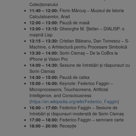
Colecționarului
11:40 – 12:00:
Florin Mărcuș – Muzeul de Istoria
Calculatoarelor, Arad
12:00 – 13:00:
Pauză de masă
13:00 – 13:15:
Gheorghe M. Ștefan – DIALISP: o
mașină Lisp
13:15 – 13:30:
Cristian Băleanu, Dan Tomescu – S-
Machine, o Arhitectură pentru Procesare Simbolică
13:30 – 14:00:
Sorin Cismaș – De la CoBra la
iPhone și Vision Pro
14:00 – 14:30:
Sesiune de întrebări și răspunsuri cu
Sorin Cismaș
14:30 – 15:00:
Pauză de cafea​
15:00 – 16:00:
Keynote: Federico Faggin –
Microprocessors, Touchscreens, Artificial
Intelligence, and Consciousness
(
https://en.wikipedia.org/wiki/Federico_Faggin
)
16:00 – 17:00:
Federico Faggin – Sesiune de
întrebări și răspunsuri moderată de Sorin Cismaș
17:00 – 18:00:
Federico Faggin – semnare carte
18:00 – 20:00:
Recepție