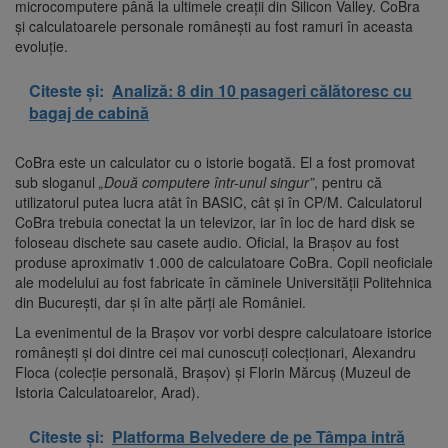
microcomputere până la ultimele creații din Silicon Valley. CoBra
și calculatoarele personale românești au fost ramuri în aceasta
evoluție.
Citeste și:
Analiză: 8 din 10 pasageri călătoresc cu
bagaj de cabină
CoBra este un calculator cu o istorie bogată. El a fost promovat
sub sloganul
„Două computere într-unul singur”
, pentru că
utilizatorul putea lucra atât în BASIC, cât și în CP/M. Calculatorul
CoBra trebuia conectat la un televizor, iar în loc de hard disk se
foloseau dischete sau casete audio. Oficial, la Brașov au fost
produse aproximativ 1.000 de calculatoare CoBra. Copii neoficiale
ale modelului au fost fabricate în căminele Universității Politehnica
din București, dar și în alte părți ale României.
La evenimentul de la Brașov vor vorbi despre calculatoare istorice
românești și doi dintre cei mai cunoscuți colecționari, Alexandru
Floca (colecție personală, Brașov) și Florin Mărcuș (Muzeul de
Istoria Calculatoarelor, Arad).
Citeste și:
Platforma Belvedere de pe Tâmpa intră