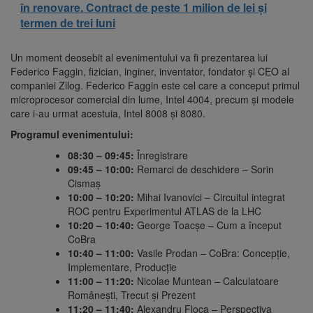
în renovare. Contract de peste 1 milion de lei și
termen de trei luni
Un moment deosebit al evenimentului va fi prezentarea lui
Federico Faggin, fizician, inginer, inventator, fondator și CEO al
companiei Zilog. Federico Faggin este cel care a conceput primul
microprocesor comercial din lume, Intel 4004, precum și modele
care i-au urmat acestuia, Intel 8008 și 8080.
Programul evenimentului:
08:30 – 09:45:
Înregistrare
09:45 – 10:00:
Remarci de deschidere – Sorin
Cismaș
10:00 – 10:20:
Mihai Ivanovici – Circuitul integrat
ROC pentru Experimentul ATLAS de la LHC
10:20 – 10:40:
George Toacșe – Cum a început
CoBra
10:40 – 11:00:
Vasile Prodan – CoBra: Concepție,
Implementare, Producție
11:00 – 11:20:
Nicolae Muntean – Calculatoare
Românești, Trecut și Prezent
11:20 – 11:40:
Alexandru Floca – Perspectiva