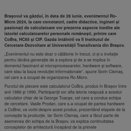
Brașovul va găzdui, în data de 28 iunie, evenimentul Ro-
Micro 2024, la care cercetatori, cadre didactice, ingineri și
pasionați de calculatoare vor prezenta aspecte inedite ale
istoriei calculatoarelor personale românești, printre care
CoBra, HC85 și CIP. Gazda întâlnirii va fi Institutul de
Cercetare-Dezvoltare al Universității Transilvania din Brașov.
„Evenimentul nu este doar o călătorie în trecut, ci și o invitație
pentru tânăra generație de a explora și de a se implica în
domeniul fascinant al microprocesoarelor, hardware și software,
care stau la baza revoluției informaționale”, spune Sorin Cismaș,
cel care s-a ocupat de organizarea Ro-Micro.
Punctul de plecare este calculatorul CoBra, produs în Brașov între
anii 1986 și 1990. Participanții vor afla istoria nespusă a acestui
calculator chiar de la George Toacșe, cel care a condus echipa
de cercetare. Vasile Prodan, care s-a ocupat de partea hardware
a CoBrei, va vorbi despre acest produs, prezentând etapele de la
concepție la producție. Iar Sorin Cismaș, care a făcut parte de
asemenea din echipa de la Brașov, va explica continuitatea
conceptelor de arhitectură începând de la primele